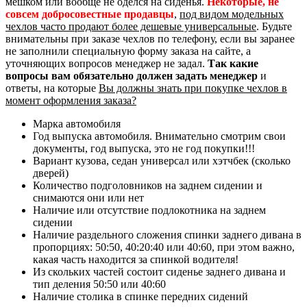
мешком или вообще не оделся на сиденья.
Некоторые, не
совсем добросовестные продавцы
,
под видом модельных
чехлов часто продают более дешевые универсальные
. Будьте
внимательны при заказе чехлов по телефону, если вы заранее
не заполнили специальную форму заказа на сайте, а
уточняющих вопросов менеджер не задал.
Так какие
вопросы вам обязательно должен задать менеджер
и
ответы, на которые
Вы должны знать при покупке чехлов в
момент оформления заказа?
Марка автомобиля
Год выпуска автомобиля. Внимательно смотрим свои
документы, год выпуска, это не год покупки!!!
Вариант кузова, седан универсал или хэтчбек (сколько
дверей)
Количество подголовников на заднем сидении и
снимаются они или нет
Наличие или отсутствие подлокотника на заднем
сидении
Наличие раздельного сложения спинки заднего дивана в
пропорциях: 50:50, 40:20:40 или 40:60, при этом важно,
какая часть находится за спинкой водителя!
Из скольких частей состоит сиденье заднего дивана и
тип деления 50:50 или 40:60
Наличие столика в спинке передних сидений