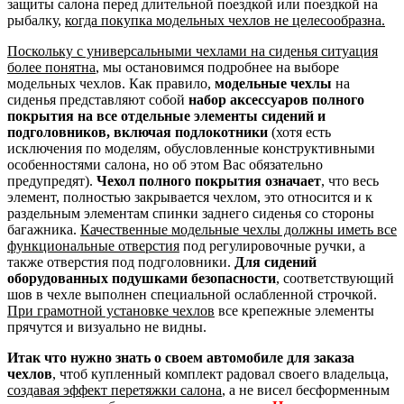
защиты салона перед длительной поездкой или поездкой на
рыбалку,
когда покупка модельных чехлов не целесообразна.
Поскольку с универсальными чехлами на сиденья ситуация
более понятна
, мы остановимся подробнее на выборе
модельных чехлов. Как правило,
модельные чехлы
на
сиденья представляют собой
набор аксессуаров полного
покрытия на все отдельные элементы сидений и
подголовников, включая подлокотники
(хотя есть
исключения по моделям, обусловленные конструктивными
особенностями салона, но об этом Вас обязательно
предупредят).
Чехол полного покрытия означает
, что весь
элемент, полностью закрывается чехлом, это относится и к
раздельным элементам спинки заднего сиденья со стороны
багажника.
Качественные модельные чехлы должны иметь все
функциональные отверстия
под регулировочные ручки, а
также отверстия под подголовники.
Для сидений
оборудованных подушками безопасности
, соответствующий
шов в чехле выполнен специальной ослабленной строчкой.
При грамотной установке чехлов
все крепежные элементы
прячутся и визуально не видны.
Итак что нужно знать о своем автомобиле для заказа
чехлов
, чтоб купленный комплект радовал своего владельца,
создавая эффект перетяжки салона
, а не висел бесформенным