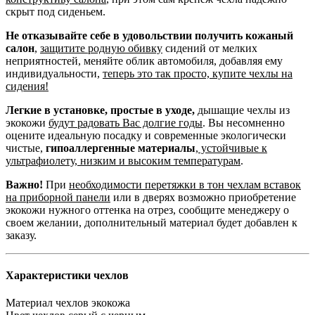
скрыт под сиденьем.
Не отказывайте себе в удовольствии получить кожаный
салон
,
защитите родную обивку
сидений от мелких
неприятностей, меняйте облик автомобиля, добавляя ему
индивидуальности,
теперь это так просто, купите чехлы на
сидения!
Легкие в установке, простые в уходе,
дышащие чехлы из
экокожи
будут радовать Вас долгие годы
. Вы несомненно
оцените идеальную посадку и современные экологически
чистые,
гипоаллергенные материалы
,
устойчивые к
ультрафиолету, низким и высоким температурам
.
Важно!
При
необходимости перетяжки в тон чехлам вставок
на приборной панели
или в дверях возможно приобретение
экокожи нужного оттенка на отрез, сообщите менеджеру о
своем желании, дополнительный материал будет добавлен к
заказу.
Характеристики чехлов
Материал чехлов
экокожа