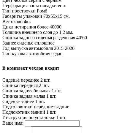
Цвет чехлов
серый с черным
Перфорация зоны посадки
есть
Тип прострочки
Ромб
Габариты упаковки
70х55х15 см.
Вес
около 4кг.
Цикл истирания
более 40000
Толщина внешнего слоя
до 1,2 мм.
Спинка заднего сиденья
раздельная 40\60
Заднее сиденье
сплошное
Год выпуска автомобиля
2015-2020
Тип кузова автомобиля
седан
В комплект чехлов входит
Сиденье переднее
2 шт.
Спинка передняя
2 шт.
Спинка задняя большая
1 шт.
Спинка задняя малая
1 шт.
Сиденье заднее
1 шт.
Подголовники
передние+задние
Подлокотник задний
1 шт.
Инструкция по установке
1 шт.
Ваше имя: