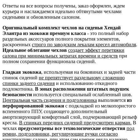
Ответы на все вопросы получены, заказ оформлен, ждем
курьера и наслаждаемся идеально обтянутыми чехлами
сиденьями и обновленным салоном.
Оригинальный комплект чехлов на сиденья Хендай
Элантра из экокожи премиум класса
- это полный набор
раздельных аксессуаров полного покрытия элементов,
раскроенных
строго по заводским лекалам кресел автомобиля
.
Идеальное облегание чехлов
создает эффект перетяжки
салона при минимальных затратах времени и средств
при
полном сохранении функционала сидений.
Гладкая экокожа
, используемая на боковинах и задней части
спинок сидений
не препятствует раздельному сложению
спинки заднего сидения
и использованию откидного
подлокотника.
В зонах расположения штатных подушек
безопасности
используется специальный ослабленный шов.
Центральная часть сидения и подголовника
выполняется
из
перфорированной экокожи
с подкладкой из мелкопористого
вспененного ППУ, создающего дополнительный
амортизирующий комфортный слой, подчеркивающий рельеф
кресла.
В спинках передних сидений предусмотрен карман.
В
чехлах
предусмотрены все технологические отверстия
под
ремни, подголовники, регулирующие ручки согласно
конструктиву салона
, при этом сам крепеж чехла надежно