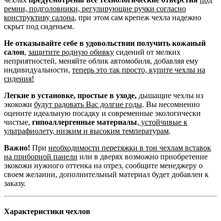
ремни, подголовники, регулирующие ручки согласно
конструктиву салона
, при этом сам крепеж чехла надежно
скрыт под сиденьем.
Не отказывайте себе в удовольствии получить кожаный
салон
,
защитите родную обивку
сидений от мелких
неприятностей, меняйте облик автомобиля, добавляя ему
индивидуальности,
теперь это так просто, купите чехлы на
сидения!
Легкие в установке, простые в уходе,
дышащие чехлы из
экокожи
будут радовать Вас долгие годы
. Вы несомненно
оцените идеальную посадку и современные экологически
чистые,
гипоаллергенные материалы
,
устойчивые к
ультрафиолету, низким и высоким температурам
.
Важно!
При
необходимости перетяжки в тон чехлам вставок
на приборной панели
или в дверях возможно приобретение
экокожи нужного оттенка на отрез, сообщите менеджеру о
своем желании, дополнительный материал будет добавлен к
заказу.
Характеристики чехлов