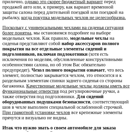
прилично,
однако это скорее бюджетный вариант
перед
продажей авто или, к примеру, как вариант временной
защиты салона перед длительной поездкой или поездкой на
рыбалку,
когда покупка модельных чехлов не целесообразна.
Поскольку с универсальными чехлами на сиденья ситуация
более понятна
, мы остановимся подробнее на выборе
модельных чехлов. Как правило,
модельные чехлы
на
сиденья представляют собой
набор аксессуаров полного
покрытия на все отдельные элементы сидений и
подголовников, включая подлокотники
(хотя есть
исключения по моделям, обусловленные конструктивными
особенностями салона, но об этом Вас обязательно
предупредят).
Чехол полного покрытия означает
, что весь
элемент, полностью закрывается чехлом, это относится и к
раздельным элементам спинки заднего сиденья со стороны
багажника.
Качественные модельные чехлы должны иметь все
функциональные отверстия
под регулировочные ручки, а
также отверстия под подголовники.
Для сидений
оборудованных подушками безопасности
, соответствующий
шов в чехле выполнен специальной ослабленной строчкой.
При грамотной установке чехлов
все крепежные элементы
прячутся и визуально не видны.
Итак что нужно знать о своем автомобиле для заказа