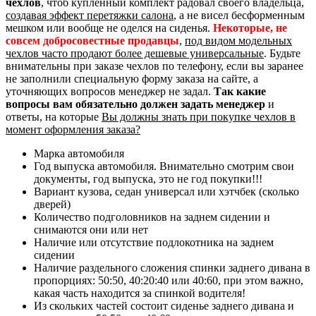
чехлов
, чтоб купленный комплект радовал своего владельца,
создавая эффект перетяжки салона
, а не висел бесформенным
мешком или вообще не оделся на сиденья.
Некоторые, не
совсем добросовестные продавцы
,
под видом модельных
чехлов часто продают более дешевые универсальные
. Будьте
внимательны при заказе чехлов по телефону, если вы заранее
не заполнили специальную форму заказа на сайте, а
уточняющих вопросов менеджер не задал.
Так какие
вопросы вам обязательно должен задать менеджер
и
ответы, на которые
Вы должны знать при покупке чехлов в
момент оформления заказа?
Марка автомобиля
Год выпуска автомобиля. Внимательно смотрим свои
документы, год выпуска, это не год покупки!!!
Вариант кузова, седан универсал или хэтчбек (сколько
дверей)
Количество подголовников на заднем сидении и
снимаются они или нет
Наличие или отсутствие подлокотника на заднем
сидении
Наличие раздельного сложения спинки заднего дивана в
пропорциях: 50:50, 40:20:40 или 40:60, при этом важно,
какая часть находится за спинкой водителя!
Из скольких частей состоит сиденье заднего дивана и