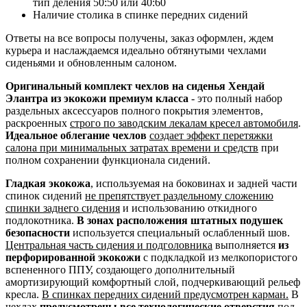
тип деления 50:50 или 40:60
Наличие столика в спинке передних сидений
Ответы на все вопросы получены, заказ оформлен, ждем
курьера и наслаждаемся идеально обтянутыми чехлами
сиденьями и обновленным салоном.
Оригинальный комплект чехлов на сиденья Хендай
Элантра из экокожи премиум класса
- это полный набор
раздельных аксессуаров полного покрытия элементов,
раскроенных
строго по заводским лекалам кресел автомобиля
.
Идеальное облегание чехлов
создает эффект перетяжки
салона при минимальных затратах времени и средств
при
полном сохранении функционала сидений.
Гладкая экокожа
, используемая на боковинах и задней части
спинок сидений
не препятствует раздельному сложению
спинки заднего сидения
и использованию откидного
подлокотника.
В зонах расположения штатных подушек
безопасности
используется специальный ослабленный шов.
Центральная часть сидения и подголовника
выполняется
из
перфорированной экокожи
с подкладкой из мелкопористого
вспененного ППУ, создающего дополнительный
амортизирующий комфортный слой, подчеркивающий рельеф
кресла.
В спинках передних сидений предусмотрен карман.
В
чехлах
предусмотрены все технологические отверстия
под