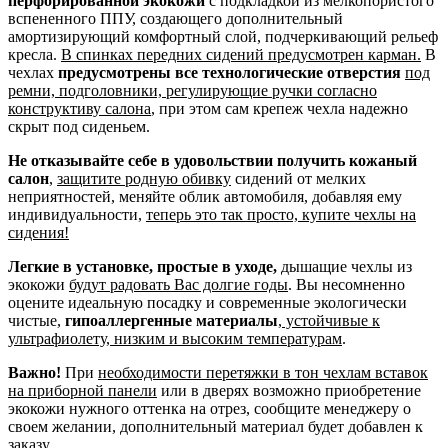
перфорированной экокожи
с подкладкой из мелкопористого
вспененного ППУ, создающего дополнительный
амортизирующий комфортный слой, подчеркивающий рельеф
кресла.
В спинках передних сидений предусмотрен карман.
В
чехлах
предусмотрены все технологические отверстия
под
ремни, подголовники, регулирующие ручки согласно
конструктиву салона
, при этом сам крепеж чехла надежно
скрыт под сиденьем.
Не отказывайте себе в удовольствии получить кожаный
салон
,
защитите родную обивку
сидений от мелких
неприятностей, меняйте облик автомобиля, добавляя ему
индивидуальности,
теперь это так просто, купите чехлы на
сидения!
Легкие в установке, простые в уходе,
дышащие чехлы из
экокожи
будут радовать Вас долгие годы
. Вы несомненно
оцените идеальную посадку и современные экологически
чистые,
гипоаллергенные материалы
,
устойчивые к
ультрафиолету, низким и высоким температурам
.
Важно!
При
необходимости перетяжки в тон чехлам вставок
на приборной панели
или в дверях возможно приобретение
экокожи нужного оттенка на отрез, сообщите менеджеру о
своем желании, дополнительный материал будет добавлен к
заказу.