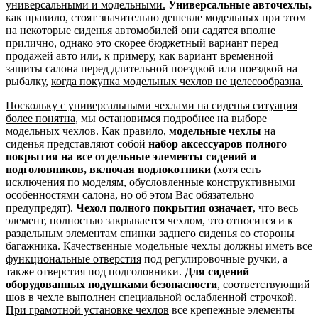
универсальными и модельными.
Универсальные авточехлы,
как правило, стоят значительно дешевле модельных при этом
на некоторые сиденья автомобилей они садятся вполне
прилично,
однако это скорее бюджетный вариант
перед
продажей авто или, к примеру, как вариант временной
защиты салона перед длительной поездкой или поездкой на
рыбалку,
когда покупка модельных чехлов не целесообразна.
Поскольку с универсальными чехлами на сиденья ситуация
более понятна
, мы остановимся подробнее на выборе
модельных чехлов. Как правило,
модельные чехлы
на
сиденья представляют собой
набор аксессуаров полного
покрытия на все отдельные элементы сидений и
подголовников, включая подлокотники
(хотя есть
исключения по моделям, обусловленные конструктивными
особенностями салона, но об этом Вас обязательно
предупредят).
Чехол полного покрытия означает
, что весь
элемент, полностью закрывается чехлом, это относится и к
раздельным элементам спинки заднего сиденья со стороны
багажника.
Качественные модельные чехлы должны иметь все
функциональные отверстия
под регулировочные ручки, а
также отверстия под подголовники.
Для сидений
оборудованных подушками безопасности
, соответствующий
шов в чехле выполнен специальной ослабленной строчкой.
При грамотной установке чехлов
все крепежные элементы