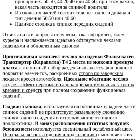
пропорциях: 50:50, 40:20:40 или 40:60, при этом важно,
какая часть находится за спинкой водителя!
Из скольких частей состоит сиденье заднего дивана и
тип деления 50:50 или 40:60
Наличие столика в спинке передних сидений
Ответы на все вопросы получены, заказ оформлен, ждем
курьера и наслаждаемся идеально обтянутыми чехлами
сиденьями и обновленным салоном.
Оригинальный комплект чехлов на сиденья Фольксваген
Транспортер (Каравелла) Т4 2 места из экокожи премиум
класса
- это полный набор раздельных аксессуаров полного
покрытия элементов, раскроенных
строго по заводским
лекалам кресел автомобиля
.
Идеальное облегание чехлов
создает эффект перетяжки салона при минимальных затратах
времени и средств
при полном сохранении функционала
сидений.
Гладкая экокожа
, используемая на боковинах и задней части
спинок сидений
не препятствует раздельному сложению
спинки заднего сидения
и использованию откидного
подлокотника.
В зонах расположения штатных подушек
безопасности
используется специальный ослабленный шов.
Центральная часть сидения и подголовника
выполняется
из