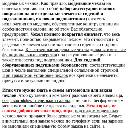
модельных чехлов. Как правило,
модельные чехлы
на
сиденья представляют собой
набор аксессуаров полного
покрытия на все отдельные элементы сидений и
подголовников, включая подлокотники
(хотя есть
исключения по моделям, обусловленные конструктивными
особенностями салона, но об этом Вас обязательно
предупредят).
Чехол полного покрытия означает
, что весь
элемент, полностью закрывается чехлом, это относится и к
раздельным элементам спинки заднего сиденья со стороны
багажника.
Качественные модельные чехлы должны иметь все
функциональные отверстия
под регулировочные ручки, а
также отверстия под подголовники.
Для сидений
оборудованных подушками безопасности
, соответствующий
шов в чехле выполнен специальной ослабленной строчкой.
При грамотной установке чехлов
все крепежные элементы
прячутся и визуально не видны.
Итак что нужно знать о своем автомобиле для заказа
чехлов
, чтоб купленный комплект радовал своего владельца,
создавая эффект перетяжки салона
, а не висел бесформенным
мешком или вообще не оделся на сиденья.
Некоторые, не
совсем добросовестные продавцы
,
под видом модельных
чехлов часто продают более дешевые универсальные
. Будьте
внимательны при заказе чехлов по телефону, если вы заранее
не заполнили специальную форму заказа на сайте, а