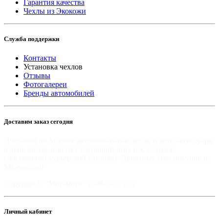
Гарантия качества
Чехлы из Экокожи
Служба поддержки
Контакты
Установка чехлов
Отзывы
Фотогалереи
Бренды автомобилей
Доставим заказ сегодня
Доставим по Москве автомобильные чехлы и авто аксессуары
в день заказа, или на следующий день после заказа,
собственной курьерской службой. Приятных Вам покупок на
Mir-moto.ru!
Copyright © "Мир-мото" 2008-2022 год.
Личный кабинет