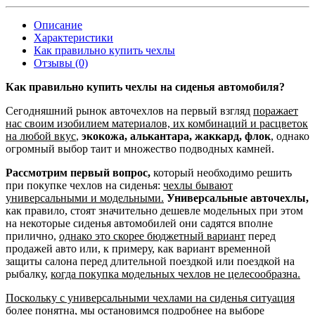
Описание
Характеристики
Как правильно купить чехлы
Отзывы (0)
Как правильно купить чехлы на сиденья автомобиля?
Сегодняшний рынок авточехлов на первый взгляд
поражает
нас своим изобилием материалов, их комбинаций и расцветок
на любой вкус
,
экокожа, алькантара, жаккард, флок
, однако
огромный выбор таит и множество подводных камней.
Рассмотрим первый вопрос,
который необходимо решить
при покупке чехлов на сиденья:
чехлы бывают
универсальными и модельными.
Универсальные авточехлы,
как правило, стоят значительно дешевле модельных при этом
на некоторые сиденья автомобилей они садятся вполне
прилично,
однако это скорее бюджетный вариант
перед
продажей авто или, к примеру, как вариант временной
защиты салона перед длительной поездкой или поездкой на
рыбалку,
когда покупка модельных чехлов не целесообразна.
Поскольку с универсальными чехлами на сиденья ситуация
более понятна
, мы остановимся подробнее на выборе