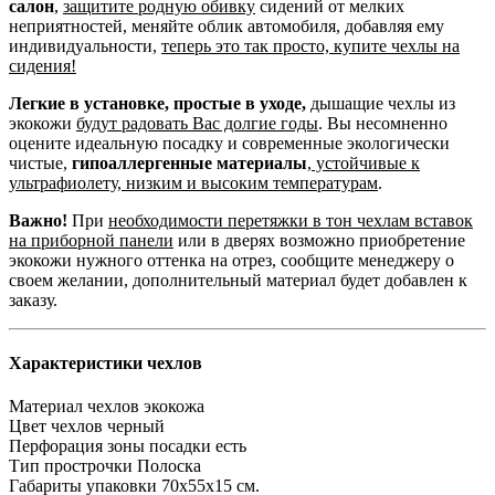
салон
,
защитите родную обивку
сидений от мелких
неприятностей, меняйте облик автомобиля, добавляя ему
индивидуальности,
теперь это так просто, купите чехлы на
сидения!
Легкие в установке, простые в уходе,
дышащие чехлы из
экокожи
будут радовать Вас долгие годы
. Вы несомненно
оцените идеальную посадку и современные экологически
чистые,
гипоаллергенные материалы
,
устойчивые к
ультрафиолету, низким и высоким температурам
.
Важно!
При
необходимости перетяжки в тон чехлам вставок
на приборной панели
или в дверях возможно приобретение
экокожи нужного оттенка на отрез, сообщите менеджеру о
своем желании, дополнительный материал будет добавлен к
заказу.
Характеристики чехлов
Материал чехлов
экокожа
Цвет чехлов
черный
Перфорация зоны посадки
есть
Тип прострочки
Полоска
Габариты упаковки
70х55х15 см.