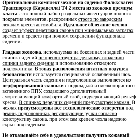
Оригинальный комплект чехлов на сиденья Фольксваген
Транспортер (Каравелла) Т4 2 места из экокожи премиум
класса
- это полный набор раздельных аксессуаров полного
покрытия элементов, раскроенных
строго по заводским
лекалам кресел автомобиля
.
Идеальное облегание чехлов
создает эффект перетяжки салона при минимальных затратах
времени и средств
при полном сохранении функционала
сидений.
Гладкая экокожа
, используемая на боковинах и задней части
спинок сидений
не препятствует раздельному сложению
спинки заднего сидения
и использованию откидного
подлокотника.
В зонах расположения штатных подушек
безопасности
используется специальный ослабленный шов.
Центральная часть сидения и подголовника
выполняется
из
перфорированной экокожи
с подкладкой из мелкопористого
вспененного ППУ, создающего дополнительный
амортизирующий комфортный слой, подчеркивающий рельеф
кресла.
В спинках передних сидений предусмотрен карман.
В
чехлах
предусмотрены все технологические отверстия
под
ремни, подголовники, регулирующие ручки согласно
конструктиву салона
, при этом сам крепеж чехла надежно
скрыт под сиденьем.
Не отказывайте себе в удовольствии получить кожаный