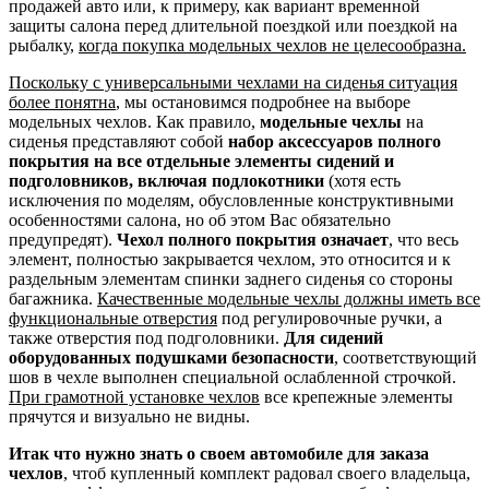
продажей авто или, к примеру, как вариант временной
защиты салона перед длительной поездкой или поездкой на
рыбалку,
когда покупка модельных чехлов не целесообразна.
Поскольку с универсальными чехлами на сиденья ситуация
более понятна
, мы остановимся подробнее на выборе
модельных чехлов. Как правило,
модельные чехлы
на
сиденья представляют собой
набор аксессуаров полного
покрытия на все отдельные элементы сидений и
подголовников, включая подлокотники
(хотя есть
исключения по моделям, обусловленные конструктивными
особенностями салона, но об этом Вас обязательно
предупредят).
Чехол полного покрытия означает
, что весь
элемент, полностью закрывается чехлом, это относится и к
раздельным элементам спинки заднего сиденья со стороны
багажника.
Качественные модельные чехлы должны иметь все
функциональные отверстия
под регулировочные ручки, а
также отверстия под подголовники.
Для сидений
оборудованных подушками безопасности
, соответствующий
шов в чехле выполнен специальной ослабленной строчкой.
При грамотной установке чехлов
все крепежные элементы
прячутся и визуально не видны.
Итак что нужно знать о своем автомобиле для заказа
чехлов
, чтоб купленный комплект радовал своего владельца,