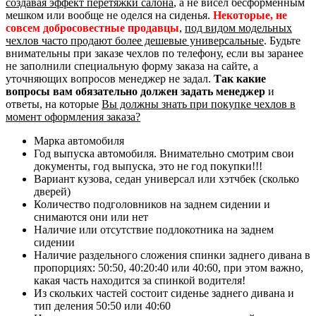
создавая эффект перетяжки салона
, а не висел бесформенным
мешком или вообще не оделся на сиденья.
Некоторые, не
совсем добросовестные продавцы
,
под видом модельных
чехлов часто продают более дешевые универсальные
. Будьте
внимательны при заказе чехлов по телефону, если вы заранее
не заполнили специальную форму заказа на сайте, а
уточняющих вопросов менеджер не задал.
Так какие
вопросы вам обязательно должен задать менеджер
и
ответы, на которые
Вы должны знать при покупке чехлов в
момент оформления заказа?
Марка автомобиля
Год выпуска автомобиля. Внимательно смотрим свои
документы, год выпуска, это не год покупки!!!
Вариант кузова, седан универсал или хэтчбек (сколько
дверей)
Количество подголовников на заднем сидении и
снимаются они или нет
Наличие или отсутствие подлокотника на заднем
сидении
Наличие раздельного сложения спинки заднего дивана в
пропорциях: 50:50, 40:20:40 или 40:60, при этом важно,
какая часть находится за спинкой водителя!
Из скольких частей состоит сиденье заднего дивана и
тип деления 50:50 или 40:60