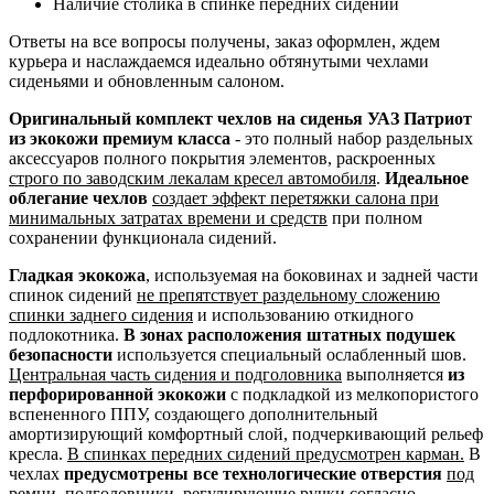
Наличие столика в спинке передних сидений
Ответы на все вопросы получены, заказ оформлен, ждем
курьера и наслаждаемся идеально обтянутыми чехлами
сиденьями и обновленным салоном.
Оригинальный комплект чехлов на сиденья УАЗ Патриот
из экокожи премиум класса
- это полный набор раздельных
аксессуаров полного покрытия элементов, раскроенных
строго по заводским лекалам кресел автомобиля
.
Идеальное
облегание чехлов
создает эффект перетяжки салона при
минимальных затратах времени и средств
при полном
сохранении функционала сидений.
Гладкая экокожа
, используемая на боковинах и задней части
спинок сидений
не препятствует раздельному сложению
спинки заднего сидения
и использованию откидного
подлокотника.
В зонах расположения штатных подушек
безопасности
используется специальный ослабленный шов.
Центральная часть сидения и подголовника
выполняется
из
перфорированной экокожи
с подкладкой из мелкопористого
вспененного ППУ, создающего дополнительный
амортизирующий комфортный слой, подчеркивающий рельеф
кресла.
В спинках передних сидений предусмотрен карман.
В
чехлах
предусмотрены все технологические отверстия
под
ремни, подголовники, регулирующие ручки согласно