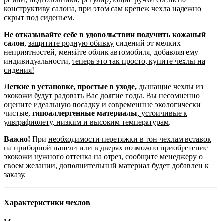
конструктиву салона
, при этом сам крепеж чехла надежно
скрыт под сиденьем.
Не отказывайте себе в удовольствии получить кожаный
салон
,
защитите родную обивку
сидений от мелких
неприятностей, меняйте облик автомобиля, добавляя ему
индивидуальности,
теперь это так просто, купите чехлы на
сидения!
Легкие в установке, простые в уходе,
дышащие чехлы из
экокожи
будут радовать Вас долгие годы
. Вы несомненно
оцените идеальную посадку и современные экологически
чистые,
гипоаллергенные материалы
,
устойчивые к
ультрафиолету, низким и высоким температурам
.
Важно!
При
необходимости перетяжки в тон чехлам вставок
на приборной панели
или в дверях возможно приобретение
экокожи нужного оттенка на отрез, сообщите менеджеру о
своем желании, дополнительный материал будет добавлен к
заказу.
Характеристики чехлов