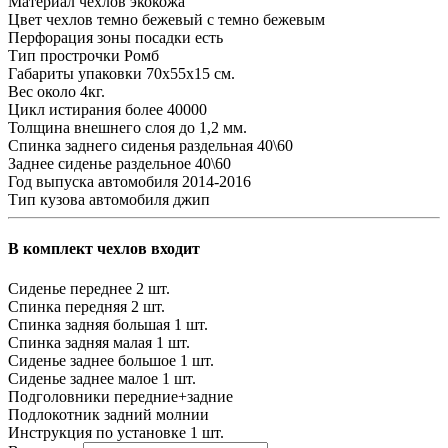
Материал чехлов
экокожа
Цвет чехлов
темно бежевый с темно бежевым
Перфорация зоны посадки
есть
Тип прострочки
Ромб
Габариты упаковки
70х55х15 см.
Вес
около 4кг.
Цикл истирания
более 40000
Толщина внешнего слоя
до 1,2 мм.
Спинка заднего сиденья
раздельная 40\60
Заднее сиденье
раздельное 40\60
Год выпуска автомобиля
2014-2016
Тип кузова автомобиля
джип
В комплект чехлов входит
Сиденье переднее
2 шт.
Спинка передняя
2 шт.
Спинка задняя большая
1 шт.
Спинка задняя малая
1 шт.
Сиденье заднее большое
1 шт.
Сиденье заднее малое
1 шт.
Подголовники
передние+задние
Подлокотник задний
молнии
Инструкция по установке
1 шт.