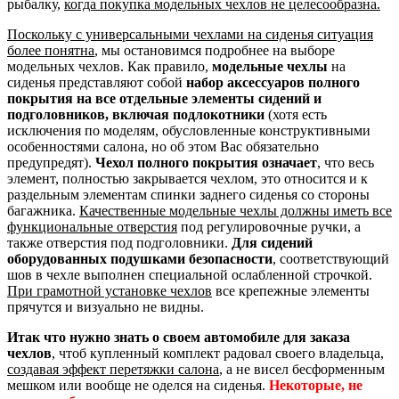
рыбалку,
когда покупка модельных чехлов не целесообразна.
Поскольку с универсальными чехлами на сиденья ситуация
более понятна
, мы остановимся подробнее на выборе
модельных чехлов. Как правило,
модельные чехлы
на
сиденья представляют собой
набор аксессуаров полного
покрытия на все отдельные элементы сидений и
подголовников, включая подлокотники
(хотя есть
исключения по моделям, обусловленные конструктивными
особенностями салона, но об этом Вас обязательно
предупредят).
Чехол полного покрытия означает
, что весь
элемент, полностью закрывается чехлом, это относится и к
раздельным элементам спинки заднего сиденья со стороны
багажника.
Качественные модельные чехлы должны иметь все
функциональные отверстия
под регулировочные ручки, а
также отверстия под подголовники.
Для сидений
оборудованных подушками безопасности
, соответствующий
шов в чехле выполнен специальной ослабленной строчкой.
При грамотной установке чехлов
все крепежные элементы
прячутся и визуально не видны.
Итак что нужно знать о своем автомобиле для заказа
чехлов
, чтоб купленный комплект радовал своего владельца,
создавая эффект перетяжки салона
, а не висел бесформенным
мешком или вообще не оделся на сиденья.
Некоторые, не