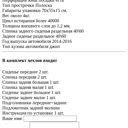
Перфорация зоны посадки
есть
Тип прострочки
Полоска
Габариты упаковки
70х55х15 см.
Вес
около 4кг.
Цикл истирания
более 40000
Толщина внешнего слоя
до 1,2 мм.
Спинка заднего сиденья
раздельная 40\60
Заднее сиденье
раздельное 40\60
Год выпуска автомобиля
2014-2016
Тип кузова автомобиля
джип
В комплект чехлов входит
Сиденье переднее
2 шт.
Спинка передняя
2 шт.
Спинка задняя большая
1 шт.
Спинка задняя малая
1 шт.
Сиденье заднее большое
1 шт.
Сиденье заднее малое
1 шт.
Подголовники
передние+задние
Подлокотник задний
молнии
Инструкция по установке
1 шт.
Ваше имя: