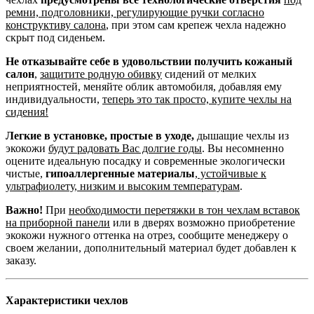
ремни, подголовники, регулирующие ручки согласно
конструктиву салона
, при этом сам крепеж чехла надежно
скрыт под сиденьем.
Не отказывайте себе в удовольствии получить кожаный
салон
,
защитите родную обивку
сидений от мелких
неприятностей, меняйте облик автомобиля, добавляя ему
индивидуальности,
теперь это так просто, купите чехлы на
сидения!
Легкие в установке, простые в уходе,
дышащие чехлы из
экокожи
будут радовать Вас долгие годы
. Вы несомненно
оцените идеальную посадку и современные экологически
чистые,
гипоаллергенные материалы
,
устойчивые к
ультрафиолету, низким и высоким температурам
.
Важно!
При
необходимости перетяжки в тон чехлам вставок
на приборной панели
или в дверях возможно приобретение
экокожи нужного оттенка на отрез, сообщите менеджеру о
своем желании, дополнительный материал будет добавлен к
заказу.
Характеристики чехлов