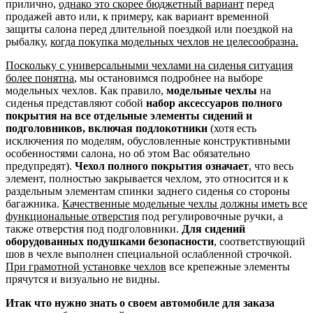
прилично,
однако это скорее бюджетный вариант
перед
продажей авто или, к примеру, как вариант временной
защиты салона перед длительной поездкой или поездкой на
рыбалку,
когда покупка модельных чехлов не целесообразна.
Поскольку с универсальными чехлами на сиденья ситуация
более понятна
, мы остановимся подробнее на выборе
модельных чехлов. Как правило,
модельные чехлы
на
сиденья представляют собой
набор аксессуаров полного
покрытия на все отдельные элементы сидений и
подголовников, включая подлокотники
(хотя есть
исключения по моделям, обусловленные конструктивными
особенностями салона, но об этом Вас обязательно
предупредят).
Чехол полного покрытия означает
, что весь
элемент, полностью закрывается чехлом, это относится и к
раздельным элементам спинки заднего сиденья со стороны
багажника.
Качественные модельные чехлы должны иметь все
функциональные отверстия
под регулировочные ручки, а
также отверстия под подголовники.
Для сидений
оборудованных подушками безопасности
, соответствующий
шов в чехле выполнен специальной ослабленной строчкой.
При грамотной установке чехлов
все крепежные элементы
прячутся и визуально не видны.
Итак что нужно знать о своем автомобиле для заказа