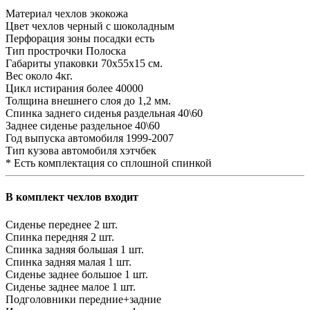
Материал чехлов
экокожа
Цвет чехлов
черный с шоколадным
Перфорация зоны посадки
есть
Тип прострочки
Полоска
Габариты упаковки
70х55х15 см.
Вес
около 4кг.
Цикл истирания
более 40000
Толщина внешнего слоя
до 1,2 мм.
Спинка заднего сиденья
раздельная 40\60
Заднее сиденье
раздельное 40\60
Год выпуска автомобиля
1999-2007
Тип кузова автомобиля
хэтчбек
* Есть комплектация со сплошной спинкой
В комплект чехлов входит
Сиденье переднее
2 шт.
Спинка передняя
2 шт.
Спинка задняя большая
1 шт.
Спинка задняя малая
1 шт.
Сиденье заднее большое
1 шт.
Сиденье заднее малое
1 шт.
Подголовники
передние+задние