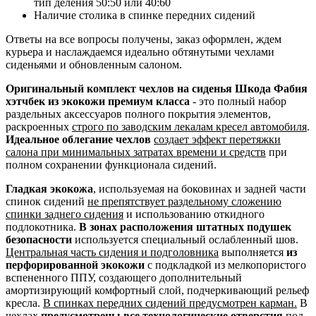
тип деления 50:50 или 40:60
Наличие столика в спинке передних сидений
Ответы на все вопросы получены, заказ оформлен, ждем
курьера и наслаждаемся идеально обтянутыми чехлами
сиденьями и обновленным салоном.
Оригинальный комплект чехлов на сиденья Шкода Фабия
хэтчбек из экокожи премиум класса
- это полный набор
раздельных аксессуаров полного покрытия элементов,
раскроенных
строго по заводским лекалам кресел автомобиля
.
Идеальное облегание чехлов
создает эффект перетяжки
салона при минимальных затратах времени и средств
при
полном сохранении функционала сидений.
Гладкая экокожа
, используемая на боковинах и задней части
спинок сидений
не препятствует раздельному сложению
спинки заднего сидения
и использованию откидного
подлокотника.
В зонах расположения штатных подушек
безопасности
используется специальный ослабленный шов.
Центральная часть сидения и подголовника
выполняется
из
перфорированной экокожи
с подкладкой из мелкопористого
вспененного ППУ, создающего дополнительный
амортизирующий комфортный слой, подчеркивающий рельеф
кресла.
В спинках передних сидений предусмотрен карман.
В
чехлах
предусмотрены все технологические отверстия
под