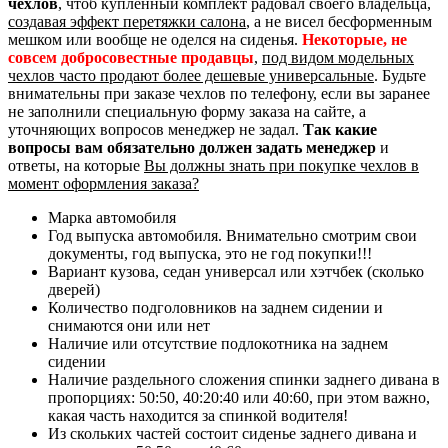
чехлов
, чтоб купленный комплект радовал своего владельца,
создавая эффект перетяжки салона
, а не висел бесформенным
мешком или вообще не оделся на сиденья.
Некоторые, не
совсем добросовестные продавцы
,
под видом модельных
чехлов часто продают более дешевые универсальные
. Будьте
внимательны при заказе чехлов по телефону, если вы заранее
не заполнили специальную форму заказа на сайте, а
уточняющих вопросов менеджер не задал.
Так какие
вопросы вам обязательно должен задать менеджер
и
ответы, на которые
Вы должны знать при покупке чехлов в
момент оформления заказа?
Марка автомобиля
Год выпуска автомобиля. Внимательно смотрим свои
документы, год выпуска, это не год покупки!!!
Вариант кузова, седан универсал или хэтчбек (сколько
дверей)
Количество подголовников на заднем сидении и
снимаются они или нет
Наличие или отсутствие подлокотника на заднем
сидении
Наличие раздельного сложения спинки заднего дивана в
пропорциях: 50:50, 40:20:40 или 40:60, при этом важно,
какая часть находится за спинкой водителя!
Из скольких частей состоит сиденье заднего дивана и