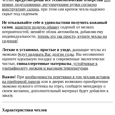
ремни, подголовники, регулирующие ручки согласно
конструктиву салона
, при этом сам крепеж чехла надежно
скрыт под сиденьем.
Не отказывайте себе в удовольствии получить кожаный
салон
,
защитите родную обивку
сидений от мелких
неприятностей, меняйте облик автомобиля, добавляя ему
индивидуальности,
теперь это так просто, купите чехлы на
сидения!
Легкие в установке, простые в уходе,
дышащие чехлы из
экокожи
будут радовать Вас долгие годы
. Вы несомненно
оцените идеальную посадку и современные экологически
чистые,
гипоаллергенные материалы
,
устойчивые к
ультрафиолету, низким и высоким температурам
.
Важно!
При
необходимости перетяжки в тон чехлам вставок
на приборной панели
или в дверях возможно приобретение
экокожи нужного оттенка на отрез, сообщите менеджеру о
своем желании, дополнительный материал будет добавлен к
заказу.
Характеристики чехлов