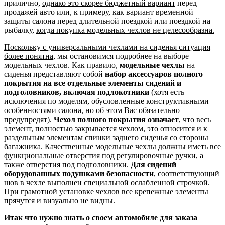
прилично,
однако это скорее бюджетный вариант
перед
продажей авто или, к примеру, как вариант временной
защиты салона перед длительной поездкой или поездкой на
рыбалку,
когда покупка модельных чехлов не целесообразна.
Поскольку с универсальными чехлами на сиденья ситуация
более понятна
, мы остановимся подробнее на выборе
модельных чехлов. Как правило,
модельные чехлы
на
сиденья представляют собой
набор аксессуаров полного
покрытия на все отдельные элементы сидений и
подголовников, включая подлокотники
(хотя есть
исключения по моделям, обусловленные конструктивными
особенностями салона, но об этом Вас обязательно
предупредят).
Чехол полного покрытия означает
, что весь
элемент, полностью закрывается чехлом, это относится и к
раздельным элементам спинки заднего сиденья со стороны
багажника.
Качественные модельные чехлы должны иметь все
функциональные отверстия
под регулировочные ручки, а
также отверстия под подголовники.
Для сидений
оборудованных подушками безопасности
, соответствующий
шов в чехле выполнен специальной ослабленной строчкой.
При грамотной установке чехлов
все крепежные элементы
прячутся и визуально не видны.
Итак что нужно знать о своем автомобиле для заказа