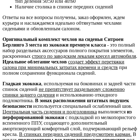
тип деления 50:50 или 40:60
Наличие столика в спинке передних сидений
Ответы на все вопросы получены, заказ оформлен, ждем
курьера и наслаждаемся идеально обтянутыми чехлами
сиденьями и обновленным салоном.
Оригинальный комплект чехлов на сиденья Ситроен
Берлинго 3 места из экокожи премиум класса
- это полный
набор раздельных аксессуаров полного покрытия элементов,
раскроенных
строго по заводским лекалам кресел автомобиля
.
Идеальное облегание чехлов
создает эффект перетяжки
салона при минимальных затратах времени и средств
при
полном сохранении функционала сидений.
Гладкая экокожа
, используемая на боковинах и задней части
спинок сидений
не препятствует раздельному сложению
спинки заднего сидения
и использованию откидного
подлокотника.
В зонах расположения штатных подушек
безопасности
используется специальный ослабленный шов.
Центральная часть сидения и подголовника
выполняется
из
перфорированной экокожи
с подкладкой из мелкопористого
вспененного ППУ, создающего дополнительный
амортизирующий комфортный слой, подчеркивающий рельеф
кресла.
В спинках передних сидений предусмотрен карман.
В
чехлах
предусмотрены все технологические отверстия
под