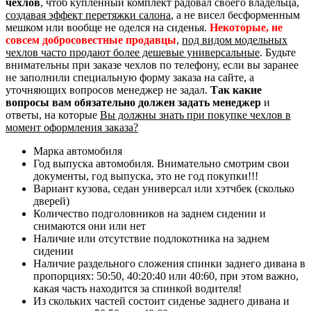
чехлов
, чтоб купленный комплект радовал своего владельца,
создавая эффект перетяжки салона
, а не висел бесформенным
мешком или вообще не оделся на сиденья.
Некоторые, не
совсем добросовестные продавцы
,
под видом модельных
чехлов часто продают более дешевые универсальные
. Будьте
внимательны при заказе чехлов по телефону, если вы заранее
не заполнили специальную форму заказа на сайте, а
уточняющих вопросов менеджер не задал.
Так какие
вопросы вам обязательно должен задать менеджер
и
ответы, на которые
Вы должны знать при покупке чехлов в
момент оформления заказа?
Марка автомобиля
Год выпуска автомобиля. Внимательно смотрим свои
документы, год выпуска, это не год покупки!!!
Вариант кузова, седан универсал или хэтчбек (сколько
дверей)
Количество подголовников на заднем сидении и
снимаются они или нет
Наличие или отсутствие подлокотника на заднем
сидении
Наличие раздельного сложения спинки заднего дивана в
пропорциях: 50:50, 40:20:40 или 40:60, при этом важно,
какая часть находится за спинкой водителя!
Из скольких частей состоит сиденье заднего дивана и