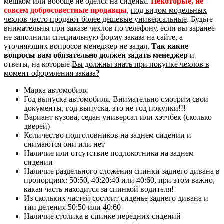
мешком или вообще не оделся на сиденья.
Некоторые, не
совсем добросовестные продавцы
,
под видом модельных
чехлов часто продают более дешевые универсальные
. Будьте
внимательны при заказе чехлов по телефону, если вы заранее
не заполнили специальную форму заказа на сайте, а
уточняющих вопросов менеджер не задал.
Так какие
вопросы вам обязательно должен задать менеджер
и
ответы, на которые
Вы должны знать при покупке чехлов в
момент оформления заказа?
Марка автомобиля
Год выпуска автомобиля. Внимательно смотрим свои
документы, год выпуска, это не год покупки!!!
Вариант кузова, седан универсал или хэтчбек (сколько
дверей)
Количество подголовников на заднем сидении и
снимаются они или нет
Наличие или отсутствие подлокотника на заднем
сидении
Наличие раздельного сложения спинки заднего дивана в
пропорциях: 50:50, 40:20:40 или 40:60, при этом важно,
какая часть находится за спинкой водителя!
Из скольких частей состоит сиденье заднего дивана и
тип деления 50:50 или 40:60
Наличие столика в спинке передних сидений