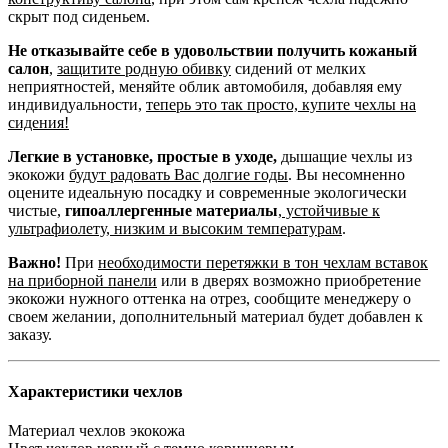
скрыт под сиденьем.
Не отказывайте себе в удовольствии получить кожаный
салон
,
защитите родную обивку
сидений от мелких
неприятностей, меняйте облик автомобиля, добавляя ему
индивидуальности,
теперь это так просто, купите чехлы на
сидения!
Легкие в установке, простые в уходе,
дышащие чехлы из
экокожи
будут радовать Вас долгие годы
. Вы несомненно
оцените идеальную посадку и современные экологически
чистые,
гипоаллергенные материалы
,
устойчивые к
ультрафиолету, низким и высоким температурам
.
Важно!
При
необходимости перетяжки в тон чехлам вставок
на приборной панели
или в дверях возможно приобретение
экокожи нужного оттенка на отрез, сообщите менеджеру о
своем желании, дополнительный материал будет добавлен к
заказу.
Характеристики чехлов
Материал чехлов
экокожа