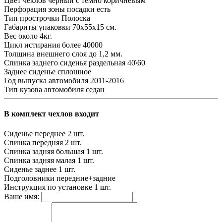
Цвет чехлов
черный с темно коричневым
Перфорация зоны посадки
есть
Тип прострочки
Полоска
Габариты упаковки
70х55х15 см.
Вес
около 4кг.
Цикл истирания
более 40000
Толщина внешнего слоя
до 1,2 мм.
Спинка заднего сиденья
раздельная 40\60
Заднее сиденье
сплошное
Год выпуска автомобиля
2011-2016
Тип кузова автомобиля
седан
В комплект чехлов входит
Сиденье переднее
2 шт.
Спинка передняя
2 шт.
Спинка задняя большая
1 шт.
Спинка задняя малая
1 шт.
Сиденье заднее
1 шт.
Подголовники
передние+задние
Инструкция по установке
1 шт.
Ваше имя: