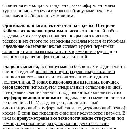
Ответы на все вопросы получены, заказ оформлен, ждем
курьера и наслаждаемся идеально обтянутыми чехлами
сиденьями и обновленным салоном.
Оригинальный комплект чехлов на сиденья Шевроле
Кобальт из экокожи премиум класса
- это полный набор
раздельных аксессуаров полного покрытия элементов,
раскроенных
строго по заводским лекалам кресел автомобиля
.
Идеальное облегание чехлов
создает эффект перетяжки
салона при минимальных затратах времени и средств
при
полном сохранении функционала сидений.
Гладкая экокожа
, используемая на боковинах и задней части
спинок сидений
не препятствует раздельному сложению
спинки заднего сидения
и использованию откидного
подлокотника.
В зонах расположения штатных подушек
безопасности
используется специальный ослабленный шов.
Центральная часть сидения и подголовника
выполняется
из
перфорированной экокожи
с подкладкой из мелкопористого
вспененного ППУ, создающего дополнительный
амортизирующий комфортный слой, подчеркивающий рельеф
кресла.
В спинках передних сидений предусмотрен карман.
В
чехлах
предусмотрены все технологические отверстия
под
ремни, подголовники, регулирующие ручки согласно
конструктиву салона
, при этом сам крепеж чехла надежно