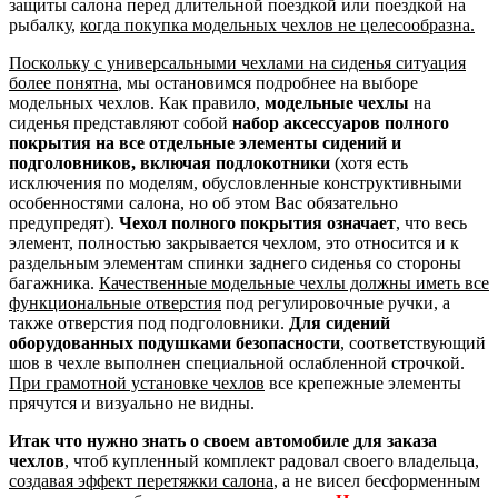
защиты салона перед длительной поездкой или поездкой на
рыбалку,
когда покупка модельных чехлов не целесообразна.
Поскольку с универсальными чехлами на сиденья ситуация
более понятна
, мы остановимся подробнее на выборе
модельных чехлов. Как правило,
модельные чехлы
на
сиденья представляют собой
набор аксессуаров полного
покрытия на все отдельные элементы сидений и
подголовников, включая подлокотники
(хотя есть
исключения по моделям, обусловленные конструктивными
особенностями салона, но об этом Вас обязательно
предупредят).
Чехол полного покрытия означает
, что весь
элемент, полностью закрывается чехлом, это относится и к
раздельным элементам спинки заднего сиденья со стороны
багажника.
Качественные модельные чехлы должны иметь все
функциональные отверстия
под регулировочные ручки, а
также отверстия под подголовники.
Для сидений
оборудованных подушками безопасности
, соответствующий
шов в чехле выполнен специальной ослабленной строчкой.
При грамотной установке чехлов
все крепежные элементы
прячутся и визуально не видны.
Итак что нужно знать о своем автомобиле для заказа
чехлов
, чтоб купленный комплект радовал своего владельца,
создавая эффект перетяжки салона
, а не висел бесформенным