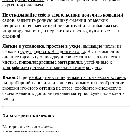
скрыт под сиденьем.
Не отказывайте себе в удовольствии получить кожаный
салон
,
защитите родную обивку
сидений от мелких
неприятностей, меняйте облик автомобиля, добавляя ему
индивидуальности,
теперь это так просто, купите чехлы на
сидения!
Легкие в установке, простые в уходе,
дышащие чехлы из
экокожи
будут радовать Вас долгие годы
. Вы несомненно
оцените идеальную посадку и современные экологически
чистые,
гипоаллергенные материалы
,
устойчивые к
ультрафиолету, низким и высоким температурам
.
Важно!
При
необходимости перетяжки в тон чехлам вставок
на приборной панели
или в дверях возможно приобретение
экокожи нужного оттенка на отрез, сообщите менеджеру о
своем желании, дополнительный материал будет добавлен к
заказу.
Характеристики чехлов
Материал чехлов
экокожа