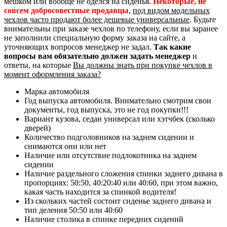
мешком или вообще не оделся на сиденья.
Некоторые, не
совсем добросовестные продавцы
,
под видом модельных
чехлов часто продают более дешевые универсальные
. Будьте
внимательны при заказе чехлов по телефону, если вы заранее
не заполнили специальную форму заказа на сайте, а
уточняющих вопросов менеджер не задал.
Так какие
вопросы вам обязательно должен задать менеджер
и
ответы, на которые
Вы должны знать при покупке чехлов в
момент оформления заказа?
Марка автомобиля
Год выпуска автомобиля. Внимательно смотрим свои
документы, год выпуска, это не год покупки!!!
Вариант кузова, седан универсал или хэтчбек (сколько
дверей)
Количество подголовников на заднем сидении и
снимаются они или нет
Наличие или отсутствие подлокотника на заднем
сидении
Наличие раздельного сложения спинки заднего дивана в
пропорциях: 50:50, 40:20:40 или 40:60, при этом важно,
какая часть находится за спинкой водителя!
Из скольких частей состоит сиденье заднего дивана и
тип деления 50:50 или 40:60
Наличие столика в спинке передних сидений