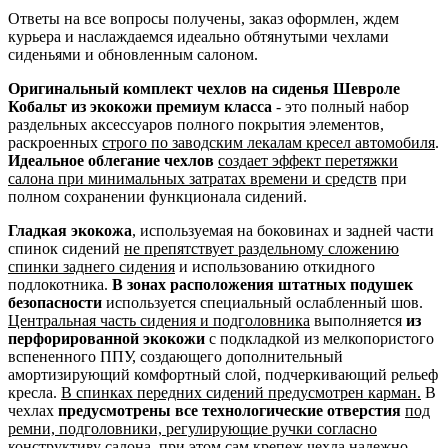
Ответы на все вопросы получены, заказ оформлен, ждем
курьера и наслаждаемся идеально обтянутыми чехлами
сиденьями и обновленным салоном.
Оригинальный комплект чехлов на сиденья Шевроле
Кобальт из экокожи премиум класса
- это полный набор
раздельных аксессуаров полного покрытия элементов,
раскроенных
строго по заводским лекалам кресел автомобиля
.
Идеальное облегание чехлов
создает эффект перетяжки
салона при минимальных затратах времени и средств
при
полном сохранении функционала сидений.
Гладкая экокожа
, используемая на боковинах и задней части
спинок сидений
не препятствует раздельному сложению
спинки заднего сидения
и использованию откидного
подлокотника.
В зонах расположения штатных подушек
безопасности
используется специальный ослабленный шов.
Центральная часть сидения и подголовника
выполняется
из
перфорированной экокожи
с подкладкой из мелкопористого
вспененного ППУ, создающего дополнительный
амортизирующий комфортный слой, подчеркивающий рельеф
кресла.
В спинках передних сидений предусмотрен карман.
В
чехлах
предусмотрены все технологические отверстия
под
ремни, подголовники, регулирующие ручки согласно
конструктиву салона
, при этом сам крепеж чехла надежно