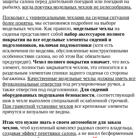
защиты салона перед длительной поездкой или поездкой на
рыбалку,
когда покупка модельных чехлов не целесообразна.
Поскольку с универсальными чехлами на сиденья ситуация
более понятна
, мы остановимся подробнее на выборе
модельных чехлов. Как правило,
модельные чехлы
на
сиденья представляют собой
набор аксессуаров полного
покрытия на все отдельные элементы сидений и
подголовников, включая подлокотники
(хотя есть
исключения по моделям, обусловленные конструктивными
особенностями салона, но об этом Вас обязательно
предупредят).
Чехол полного покрытия означает
, что весь
элемент, полностью закрывается чехлом, это относится и к
раздельным элементам спинки заднего сиденья со стороны
багажника.
Качественные модельные чехлы должны иметь все
функциональные отверстия
под регулировочные ручки, а
также отверстия под подголовники.
Для сидений
оборудованных подушками безопасности
, соответствующий
шов в чехле выполнен специальной ослабленной строчкой.
При грамотной установке чехлов
все крепежные элементы
прячутся и визуально не видны.
Итак что нужно знать о своем автомобиле для заказа
чехлов
, чтоб купленный комплект радовал своего владельца,
создавая эффект перетяжки салона
, а не висел бесформенным