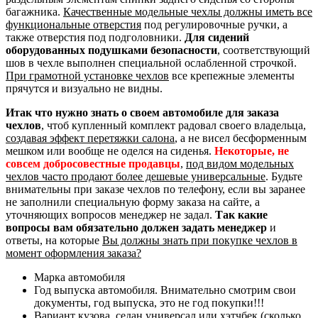
багажника.
Качественные модельные чехлы должны иметь все
функциональные отверстия
под регулировочные ручки, а
также отверстия под подголовники.
Для сидений
оборудованных подушками безопасности
, соответствующий
шов в чехле выполнен специальной ослабленной строчкой.
При грамотной установке чехлов
все крепежные элементы
прячутся и визуально не видны.
Итак что нужно знать о своем автомобиле для заказа
чехлов
, чтоб купленный комплект радовал своего владельца,
создавая эффект перетяжки салона
, а не висел бесформенным
мешком или вообще не оделся на сиденья.
Некоторые, не
совсем добросовестные продавцы
,
под видом модельных
чехлов часто продают более дешевые универсальные
. Будьте
внимательны при заказе чехлов по телефону, если вы заранее
не заполнили специальную форму заказа на сайте, а
уточняющих вопросов менеджер не задал.
Так какие
вопросы вам обязательно должен задать менеджер
и
ответы, на которые
Вы должны знать при покупке чехлов в
момент оформления заказа?
Марка автомобиля
Год выпуска автомобиля. Внимательно смотрим свои
документы, год выпуска, это не год покупки!!!
Вариант кузова, седан универсал или хэтчбек (сколько