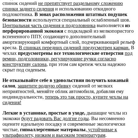
спинок сидений
не препятствует раздельному сложению
спинки заднего сидения
и использованию откидного
подлокотника.
В зонах расположения штатных подушек
безопасности
используется специальный ослабленный шов.
Центральная часть сидения и подголовника
выполняется
из
перфорированной экокожи
с подкладкой из мелкопористого
вспененного ППУ, создающего дополнительный
амортизирующий комфортный слой, подчеркивающий рельеф
кресла.
В спинках передних сидений предусмотрен карман.
В
чехлах
предусмотрены все технологические отверстия
под
ремни, подголовники, регулирующие ручки согласно
конструктиву салона
, при этом сам крепеж чехла надежно
скрыт под сиденьем.
Не отказывайте себе в удовольствии получить кожаный
салон
,
защитите родную обивку
сидений от мелких
неприятностей, меняйте облик автомобиля, добавляя ему
индивидуальности,
теперь это так просто, купите чехлы на
сидения!
Легкие в установке, простые в уходе,
дышащие чехлы из
экокожи
будут радовать Вас долгие годы
. Вы несомненно
оцените идеальную посадку и современные экологически
чистые,
гипоаллергенные материалы
,
устойчивые к
ультрафиолету, низким и высоким температурам
.