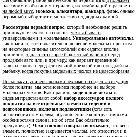
Сегодняшний рынок авточехлов на первый взгляд
поражает
нас своим изобилием материалов, их комбинаций и расцветок
на любой вкус
,
экокожа, алькантара, жаккард, флок
, однако
огромный выбор таит и множество подводных камней.
Рассмотрим первый вопрос,
который необходимо решить
при покупке чехлов на сиденья:
чехлы бывают
универсальными и модельными.
Универсальные авточехлы,
как правило, стоят значительно дешевле модельных при этом
на некоторые сиденья автомобилей они садятся вполне
прилично,
однако это скорее бюджетный вариант
перед
продажей авто или, к примеру, как вариант временной
защиты салона перед длительной поездкой или поездкой на
рыбалку,
когда покупка модельных чехлов не целесообразна.
Поскольку с универсальными чехлами на сиденья ситуация
более понятна
, мы остановимся подробнее на выборе
модельных чехлов. Как правило,
модельные чехлы
на
сиденья представляют собой
набор аксессуаров полного
покрытия на все отдельные элементы сидений и
подголовников, включая подлокотники
(хотя есть
исключения по моделям, обусловленные конструктивными
особенностями салона, но об этом Вас обязательно
предупредят).
Чехол полного покрытия означает
, что весь
элемент, полностью закрывается чехлом, это относится и к
раздельным элементам спинки заднего сиденья со стороны