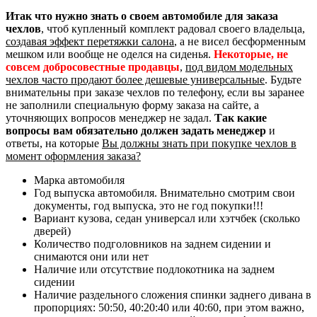
Итак что нужно знать о своем автомобиле для заказа
чехлов
, чтоб купленный комплект радовал своего владельца,
создавая эффект перетяжки салона
, а не висел бесформенным
мешком или вообще не оделся на сиденья.
Некоторые, не
совсем добросовестные продавцы
,
под видом модельных
чехлов часто продают более дешевые универсальные
. Будьте
внимательны при заказе чехлов по телефону, если вы заранее
не заполнили специальную форму заказа на сайте, а
уточняющих вопросов менеджер не задал.
Так какие
вопросы вам обязательно должен задать менеджер
и
ответы, на которые
Вы должны знать при покупке чехлов в
момент оформления заказа?
Марка автомобиля
Год выпуска автомобиля. Внимательно смотрим свои
документы, год выпуска, это не год покупки!!!
Вариант кузова, седан универсал или хэтчбек (сколько
дверей)
Количество подголовников на заднем сидении и
снимаются они или нет
Наличие или отсутствие подлокотника на заднем
сидении
Наличие раздельного сложения спинки заднего дивана в
пропорциях: 50:50, 40:20:40 или 40:60, при этом важно,