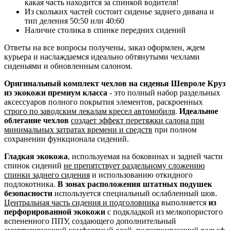
какая часть находится за спинкой водителя!
Из скольких частей состоит сиденье заднего дивана и
тип деления 50:50 или 40:60
Наличие столика в спинке передних сидений
Ответы на все вопросы получены, заказ оформлен, ждем
курьера и наслаждаемся идеально обтянутыми чехлами
сиденьями и обновленным салоном.
Оригинальный комплект чехлов на сиденья Шевроле Круз
из экокожи премиум класса
- это полный набор раздельных
аксессуаров полного покрытия элементов, раскроенных
строго по заводским лекалам кресел автомобиля
.
Идеальное
облегание чехлов
создает эффект перетяжки салона при
минимальных затратах времени и средств
при полном
сохранении функционала сидений.
Гладкая экокожа
, используемая на боковинах и задней части
спинок сидений
не препятствует раздельному сложению
спинки заднего сидения
и использованию откидного
подлокотника.
В зонах расположения штатных подушек
безопасности
используется специальный ослабленный шов.
Центральная часть сидения и подголовника
выполняется
из
перфорированной экокожи
с подкладкой из мелкопористого
вспененного ППУ, создающего дополнительный