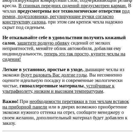
амортизирующий комфортный слой, подчеркивающий рельеф
кресла.
В спинках передних сидений предусмотрен карман.
В
чехлах
предусмотрены все технологические отверстия
под
ремни, подголовники, регулирующие ручки согласно
конструктиву салона
, при этом сам крепеж чехла надежно
скрыт под сиденьем.
Не отказывайте себе в удовольствии получить кожаный
салон
,
защитите родную обивку
сидений от мелких
неприятностей, меняйте облик автомобиля, добавляя ему
индивидуальности,
теперь это так просто, купите чехлы на
сидения!
Легкие в установке, простые в уходе,
дышащие чехлы из
экокожи
будут радовать Вас долгие годы
. Вы несомненно
оцените идеальную посадку и современные экологически
чистые,
гипоаллергенные материалы
,
устойчивые к
ультрафиолету, низким и высоким температурам
.
Важно!
При
необходимости перетяжки в тон чехлам вставок
на приборной панели
или в дверях возможно приобретение
экокожи нужного оттенка на отрез, сообщите менеджеру о
своем желании, дополнительный материал будет добавлен к
заказу.