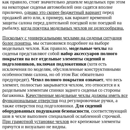
как правило, стоят значительно дешевле модельных при этом
на некоторые сиденья автомобилей они садятся вполне
прилично,
однако это скорее бюджетный вариант
перед
продажей авто или, к примеру, как вариант временной
защиты салона перед длительной поездкой или поездкой на
рыбалку,
когда покупка модельных чехлов не целесообразна.
Поскольку с универсальными чехлами на сиденья ситуация
более понятна
, мы остановимся подробнее на выборе
модельных чехлов. Как правило,
модельные чехлы
на
сиденья представляют собой
набор аксессуаров полного
покрытия на все отдельные элементы сидений и
подголовников, включая подлокотники
(хотя есть
исключения по моделям, обусловленные конструктивными
особенностями салона, но об этом Вас обязательно
предупредят).
Чехол полного покрытия означает
, что весь
элемент, полностью закрывается чехлом, это относится и к
раздельным элементам спинки заднего сиденья со стороны
багажника.
Качественные модельные чехлы должны иметь все
функциональные отверстия
под регулировочные ручки, а
также отверстия под подголовники.
Для сидений
оборудованных подушками безопасности
, соответствующий
шов в чехле выполнен специальной ослабленной строчкой.
При грамотной установке чехлов
все крепежные элементы
прячутся и визуально не видны.