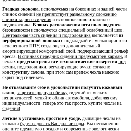
Гладкая экокожа
, используемая на боковинах и задней части
спинок сидений
не препятствует раздельному сложению
спинки заднего сидения
и использованию откидного
подлокотника.
В зонах расположения штатных подушек
безопасности
используется специальный ослабленный шов.
Центральная часть сидения и подголовника
выполняется
из
перфорированной экокожи
с подкладкой из мелкопористого
вспененного ППУ, создающего дополнительный
амортизирующий комфортный слой, подчеркивающий рельеф
кресла.
В спинках передних сидений предусмотрен карман.
В
чехлах
предусмотрены все технологические отверстия
под
ремни, подголовники, регулирующие ручки согласно
конструктиву салона
, при этом сам крепеж чехла надежно
скрыт под сиденьем.
Не отказывайте себе в удовольствии получить кожаный
салон
,
защитите родную обивку
сидений от мелких
неприятностей, меняйте облик автомобиля, добавляя ему
индивидуальности,
теперь это так просто, купите чехлы на
сидения!
Легкие в установке, простые в уходе,
дышащие чехлы из
экокожи
будут радовать Вас долгие годы
. Вы несомненно
оцените идеальную посадку и современные экологически