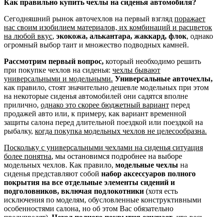
Как правильно купить чехлы на сиденья автомобиля?
Сегодняшний рынок авточехлов на первый взгляд
поражает
нас своим изобилием материалов, их комбинаций и расцветок
на любой вкус
,
экокожа, алькантара, жаккард, флок
, однако
огромный выбор таит и множество подводных камней.
Рассмотрим первый вопрос,
который необходимо решить
при покупке чехлов на сиденья:
чехлы бывают
универсальными и модельными.
Универсальные авточехлы,
как правило, стоят значительно дешевле модельных при этом
на некоторые сиденья автомобилей они садятся вполне
прилично,
однако это скорее бюджетный вариант
перед
продажей авто или, к примеру, как вариант временной
защиты салона перед длительной поездкой или поездкой на
рыбалку,
когда покупка модельных чехлов не целесообразна.
Поскольку с универсальными чехлами на сиденья ситуация
более понятна
, мы остановимся подробнее на выборе
модельных чехлов. Как правило,
модельные чехлы
на
сиденья представляют собой
набор аксессуаров полного
покрытия на все отдельные элементы сидений и
подголовников, включая подлокотники
(хотя есть
исключения по моделям, обусловленные конструктивными
особенностями салона, но об этом Вас обязательно