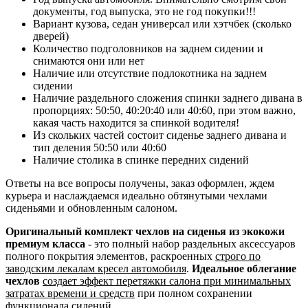
документы, год выпуска, это не год покупки!!!
Вариант кузова, седан универсал или хэтчбек (сколько
дверей)
Количество подголовников на заднем сидении и
снимаются они или нет
Наличие или отсутствие подлокотника на заднем
сидении
Наличие раздельного сложения спинки заднего дивана в
пропорциях: 50:50, 40:20:40 или 40:60, при этом важно,
какая часть находится за спинкой водителя!
Из скольких частей состоит сиденье заднего дивана и
тип деления 50:50 или 40:60
Наличие столика в спинке передних сидений
Ответы на все вопросы получены, заказ оформлен, ждем
курьера и наслаждаемся идеально обтянутыми чехлами
сиденьями и обновленным салоном.
Оригинальный комплект чехлов на сиденья из экокожи
премиум класса
- это полный набор раздельных аксессуаров
полного покрытия элементов, раскроенных
строго по
заводским лекалам кресел автомобиля
.
Идеальное облегание
чехлов
создает эффект перетяжки салона при минимальных
затратах времени и средств
при полном сохранении
функционала сидений.