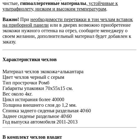
чистые,
гипоаллергенные материалы
,
устойчивые к
ультрафиолету, низким и высоким температурам
.
Важно!
При
необходимости перетяжки в тон чехлам вставок
на приборной панели
или в дверях возможно приобретение
экокожи нужного оттенка на отрез, сообщите менеджеру о
своем желании, дополнительный материал будет добавлен к
заказу.
Характеристики чехлов
Материал чехлов
экокожа+алькантара
Цвет чехлов
черный с серым
Тип прострочки
Ромб
Габариты упаковки
70х55х15 см.
Вес
около 4кг.
Цикл истирания
более 40000
Толщина внешнего слоя
до 1,2 мм.
Спинка заднего сиденья
раздельная 40\60
Заднее сиденье
раздельное 40\60
Год выпуска автомобиля
2011-2013
В комплект чехлов входит