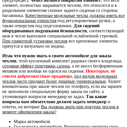
предупредят).
Чехол полного покрытия означает
, что весь
элемент, полностью закрывается чехлом, это относится и к
раздельным элементам спинки заднего сиденья со стороны
багажника.
Качественные модельные чехлы должны иметь все
функциональные отверстия
под регулировочные ручки, а
также отверстия под подголовники.
Для сидений
оборудованных подушками безопасности
, соответствующий
шов в чехле выполнен специальной ослабленной строчкой.
При грамотной установке чехлов
все крепежные элементы
прячутся и визуально не видны.
Итак что нужно знать о своем автомобиле для заказа
чехлов
, чтоб купленный комплект радовал своего владельца,
создавая эффект перетяжки салона
, а не висел бесформенным
мешком или вообще не оделся на сиденья.
Некоторые, не
совсем добросовестные продавцы
,
под видом модельных
чехлов часто продают более дешевые универсальные
. Будьте
внимательны при заказе чехлов по телефону, если вы заранее
не заполнили специальную форму заказа на сайте, а
уточняющих вопросов менеджер не задал.
Так какие
вопросы вам обязательно должен задать менеджер
и
ответы, на которые
Вы должны знать при покупке чехлов в
момент оформления заказа?
Марка автомобиля
Год выпуска автомобиля. Внимательно смотрим свои