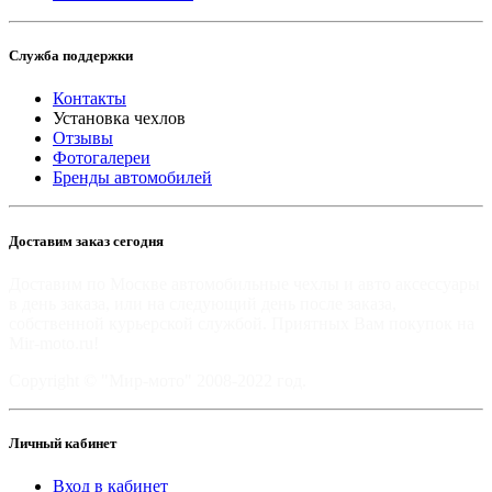
Служба поддержки
Контакты
Установка чехлов
Отзывы
Фотогалереи
Бренды автомобилей
Доставим заказ сегодня
Доставим по Москве автомобильные чехлы и авто аксессуары
в день заказа, или на следующий день после заказа,
собственной курьерской службой. Приятных Вам покупок на
Mir-moto.ru!
Copyright © "Мир-мото" 2008-2022 год.
Личный кабинет
Вход в кабинет