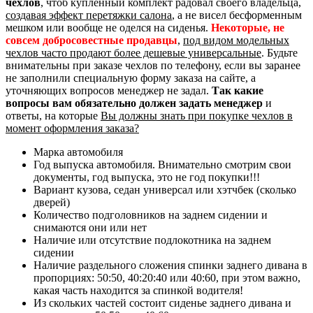
чехлов
, чтоб купленный комплект радовал своего владельца,
создавая эффект перетяжки салона
, а не висел бесформенным
мешком или вообще не оделся на сиденья.
Некоторые, не
совсем добросовестные продавцы
,
под видом модельных
чехлов часто продают более дешевые универсальные
. Будьте
внимательны при заказе чехлов по телефону, если вы заранее
не заполнили специальную форму заказа на сайте, а
уточняющих вопросов менеджер не задал.
Так какие
вопросы вам обязательно должен задать менеджер
и
ответы, на которые
Вы должны знать при покупке чехлов в
момент оформления заказа?
Марка автомобиля
Год выпуска автомобиля. Внимательно смотрим свои
документы, год выпуска, это не год покупки!!!
Вариант кузова, седан универсал или хэтчбек (сколько
дверей)
Количество подголовников на заднем сидении и
снимаются они или нет
Наличие или отсутствие подлокотника на заднем
сидении
Наличие раздельного сложения спинки заднего дивана в
пропорциях: 50:50, 40:20:40 или 40:60, при этом важно,
какая часть находится за спинкой водителя!
Из скольких частей состоит сиденье заднего дивана и