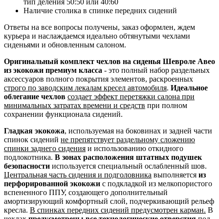
тип деления 50:50 или 40:60
Наличие столика в спинке передних сидений
Ответы на все вопросы получены, заказ оформлен, ждем
курьера и наслаждаемся идеально обтянутыми чехлами
сиденьями и обновленным салоном.
Оригинальный комплект чехлов на сиденья Шевроле Авео
из экокожи премиум класса
- это полный набор раздельных
аксессуаров полного покрытия элементов, раскроенных
строго по заводским лекалам кресел автомобиля
.
Идеальное
облегание чехлов
создает эффект перетяжки салона при
минимальных затратах времени и средств
при полном
сохранении функционала сидений.
Гладкая экокожа
, используемая на боковинах и задней части
спинок сидений
не препятствует раздельному сложению
спинки заднего сидения
и использованию откидного
подлокотника.
В зонах расположения штатных подушек
безопасности
используется специальный ослабленный шов.
Центральная часть сидения и подголовника
выполняется
из
перфорированной экокожи
с подкладкой из мелкопористого
вспененного ППУ, создающего дополнительный
амортизирующий комфортный слой, подчеркивающий рельеф
кресла.
В спинках передних сидений предусмотрен карман.
В
чехлах
предусмотрены все технологические отверстия
под