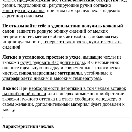
ремни, подголовники, регулирующие ручки согласно
конструктиву салона
, при этом сам крепеж чехла надежно
скрыт под сиденьем.
Не отказывайте себе в удовольствии получить кожаный
салон
,
защитите родную обивку
сидений от мелких
неприятностей, меняйте облик автомобиля, добавляя ему
индивидуальности,
теперь это так просто, купите чехлы на
сидения!
Легкие в установке, простые в уходе,
дышащие чехлы из
экокожи
будут радовать Вас долгие годы
. Вы несомненно
оцените идеальную посадку и современные экологически
чистые,
гипоаллергенные материалы
,
устойчивые к
ультрафиолету, низким и высоким температурам
.
Важно!
При
необходимости перетяжки в тон чехлам вставок
на приборной панели
или в дверях возможно приобретение
экокожи нужного оттенка на отрез, сообщите менеджеру о
своем желании, дополнительный материал будет добавлен к
заказу.
Характеристики чехлов