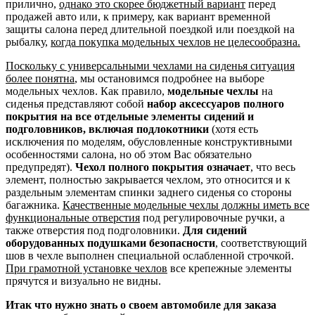
прилично,
однако это скорее бюджетный вариант
перед
продажей авто или, к примеру, как вариант временной
защиты салона перед длительной поездкой или поездкой на
рыбалку,
когда покупка модельных чехлов не целесообразна.
Поскольку с универсальными чехлами на сиденья ситуация
более понятна
, мы остановимся подробнее на выборе
модельных чехлов. Как правило,
модельные чехлы
на
сиденья представляют собой
набор аксессуаров полного
покрытия на все отдельные элементы сидений и
подголовников, включая подлокотники
(хотя есть
исключения по моделям, обусловленные конструктивными
особенностями салона, но об этом Вас обязательно
предупредят).
Чехол полного покрытия означает
, что весь
элемент, полностью закрывается чехлом, это относится и к
раздельным элементам спинки заднего сиденья со стороны
багажника.
Качественные модельные чехлы должны иметь все
функциональные отверстия
под регулировочные ручки, а
также отверстия под подголовники.
Для сидений
оборудованных подушками безопасности
, соответствующий
шов в чехле выполнен специальной ослабленной строчкой.
При грамотной установке чехлов
все крепежные элементы
прячутся и визуально не видны.
Итак что нужно знать о своем автомобиле для заказа