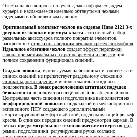
Ответы на все вопросы получены, заказ оформлен, ждем
курьера и наслаждаемся идеально обтянутыми чехлами
сиденьями и обновленным салоном.
Оригинальный комплект чехлов на сиденья Нива 2121 3-х
дверная из экокожи премиум класса
- это полный набор
раздельных аксессуаров полного покрытия элементов,
раскроенных
строго по заводским лекалам кресел автомобиля
.
Идеальное облегание чехлов
создает эффект перетяжки
салона при минимальных затратах времени и средств
при
полном сохранении функционала сидений.
Гладкая экокожа
, используемая на боковинах и задней части
спинок сидений
не препятствует раздельному сложению
спинки заднего сидения
и использованию откидного
подлокотника.
В зонах расположения штатных подушек
безопасности
используется специальный ослабленный шов.
Центральная часть сидения и подголовника
выполняется
из
перфорированной экокожи
с подкладкой из мелкопористого
вспененного ППУ, создающего дополнительный
амортизирующий комфортный слой, подчеркивающий рельеф
кресла.
В спинках передних сидений предусмотрен карман.
В
чехлах
предусмотрены все технологические отверстия
под
ремни, подголовники, регулирующие ручки согласно
конструктиву салона
, при этом сам крепеж чехла надежно