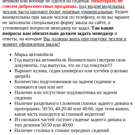
мешком или вообще не оделся на сиденья.
Некоторые, не
совсем добросовестные продавцы
,
под видом модельных
чехлов часто продают более дешевые универсальные
. Будьте
внимательны при заказе чехлов по телефону, если вы заранее
не заполнили специальную форму заказа на сайте, а
уточняющих вопросов менеджер не задал.
Так какие
вопросы вам обязательно должен задать менеджер
и
ответы, на которые
Вы должны знать при покупке чехлов в
момент оформления заказа?
Марка автомобиля
Год выпуска автомобиля. Внимательно смотрим свои
документы, год выпуска, это не год покупки!!!
Вариант кузова, седан универсал или хэтчбек (сколько
дверей)
Количество подголовников на заднем сидении и
снимаются они или нет
Наличие или отсутствие подлокотника на заднем
сидении
Наличие раздельного сложения спинки заднего дивана в
пропорциях: 50:50, 40:20:40 или 40:60, при этом важно,
какая часть находится за спинкой водителя!
Из скольких частей состоит сиденье заднего дивана и
тип деления 50:50 или 40:60
Наличие столика в спинке передних сидений