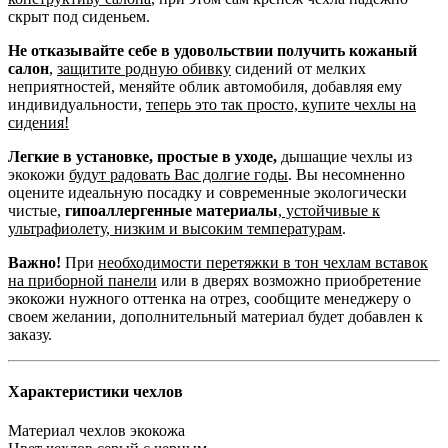
скрыт под сиденьем.
Не отказывайте себе в удовольствии получить кожаный
салон
,
защитите родную обивку
сидений от мелких
неприятностей, меняйте облик автомобиля, добавляя ему
индивидуальности,
теперь это так просто, купите чехлы на
сидения!
Легкие в установке, простые в уходе,
дышащие чехлы из
экокожи
будут радовать Вас долгие годы
. Вы несомненно
оцените идеальную посадку и современные экологически
чистые,
гипоаллергенные материалы
,
устойчивые к
ультрафиолету, низким и высоким температурам
.
Важно!
При
необходимости перетяжки в тон чехлам вставок
на приборной панели
или в дверях возможно приобретение
экокожи нужного оттенка на отрез, сообщите менеджеру о
своем желании, дополнительный материал будет добавлен к
заказу.
Характеристики чехлов
Материал чехлов
экокожа