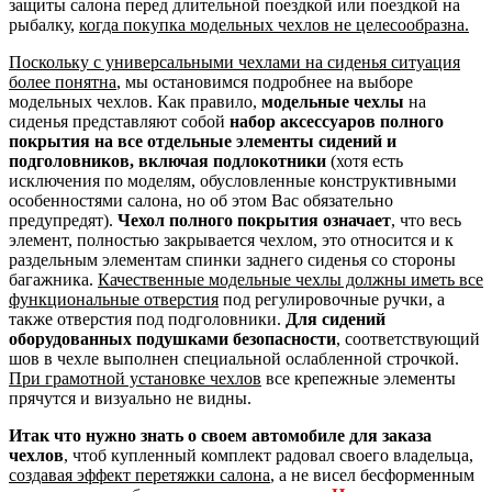
защиты салона перед длительной поездкой или поездкой на
рыбалку,
когда покупка модельных чехлов не целесообразна.
Поскольку с универсальными чехлами на сиденья ситуация
более понятна
, мы остановимся подробнее на выборе
модельных чехлов. Как правило,
модельные чехлы
на
сиденья представляют собой
набор аксессуаров полного
покрытия на все отдельные элементы сидений и
подголовников, включая подлокотники
(хотя есть
исключения по моделям, обусловленные конструктивными
особенностями салона, но об этом Вас обязательно
предупредят).
Чехол полного покрытия означает
, что весь
элемент, полностью закрывается чехлом, это относится и к
раздельным элементам спинки заднего сиденья со стороны
багажника.
Качественные модельные чехлы должны иметь все
функциональные отверстия
под регулировочные ручки, а
также отверстия под подголовники.
Для сидений
оборудованных подушками безопасности
, соответствующий
шов в чехле выполнен специальной ослабленной строчкой.
При грамотной установке чехлов
все крепежные элементы
прячутся и визуально не видны.
Итак что нужно знать о своем автомобиле для заказа
чехлов
, чтоб купленный комплект радовал своего владельца,
создавая эффект перетяжки салона
, а не висел бесформенным