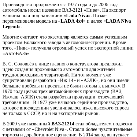
Производство продолжается с 1977 года и до 2006 года
автомобиль носил название ВАЗ-2121 «Нива». На экспорт
машины шли под названием «
Lada Niva
». Позже
переименовали модель на «
LADA 4x4
» и далее «
LADA Niva
Legend
».
Многие считают, что экземпляр является самым успешным
проектом Волжского завода в автомобилестроении. Кроме
того, «Нива» получила огромный успех по экспортной линии
«АвтоВАЗа».
В. С. Соловьёв в лице главного конструктора предложил
идею создания проходимого автомобиля для жителей
труднопроходимых территорий. На тот момент уже
существовали разработки «Иж-14» и «АЗЛК», но они имели
большие пробелы и проекты не были готовы к выпуску. В
1970 году целью трех автомобильных производств (ВАЗ,
Ижмаш, АЗЛК) стала разработка продукции, отвечающей
требованиям. В 1977 уже началось серийное производство,
которое впоследствии увеличивалось из-за высокого спроса
не только в СССР, но и на экспортный рынок.
В 2009 уже названный
ВАЗ-21214
стал обладателем подвески
с деталями от «Chevrolet Niva». Стояли более чувствительные
тормоза и доработанное сцепление. В 2014 завод выпускает