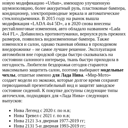
новую модификацию «Urban», имеющую улучшенную
шумоизоляцию, более аккуратный руль, пластиковые бампера,
кондиционер, электроприводные зеркала и автоматические
стеклоподъемники. В 2015 году на рынок вышла
модификация «LADA 4x4 5D», а в 2020 снова внесены
рестайлинговые изменения, авто обладало названием «Lada
4x4 FL». Добавились противотуманки, вернулся руль прежних
размеров, появились видоизмененные бампера. Также
изменился и салон, однако тканевая обивка в проходимом
внедорожнике – не самое лучшее решение. Эксплуатация
автомобиля вне городской среды быстро сказывалась на
состоянии салонного интерьера, ткань быстро приходила в
негодность. Любители бездорожья сегодня стараются
максимально защитить салон, поэтому выбирают
модельные
чехлы
, отшитые именно
для Лада Нива
. «Мир-Мото»
создает модели из экокожи, которые долгое время сохранят
первозданный презентабельный вид и защитят заводское
состояние сидений. К покупке доступны следующие типы
авточехлов, подходящих для «Лада Нива» следующих
выпусков:
Нива Легенд с 2020 г. по н.в;
Нива Тревел с 2021 г. по н.в;
Нива 2121 3-х дверная 1977-2019 гг;
Нива 2131 5-и дверная 1993-2019 гг;