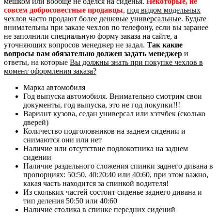
мешком или вообще не оделся на сиденья.
Некоторые, не
совсем добросовестные продавцы
,
под видом модельных
чехлов часто продают более дешевые универсальные
. Будьте
внимательны при заказе чехлов по телефону, если вы заранее
не заполнили специальную форму заказа на сайте, а
уточняющих вопросов менеджер не задал.
Так какие
вопросы вам обязательно должен задать менеджер
и
ответы, на которые
Вы должны знать при покупке чехлов в
момент оформления заказа?
Марка автомобиля
Год выпуска автомобиля. Внимательно смотрим свои
документы, год выпуска, это не год покупки!!!
Вариант кузова, седан универсал или хэтчбек (сколько
дверей)
Количество подголовников на заднем сидении и
снимаются они или нет
Наличие или отсутствие подлокотника на заднем
сидении
Наличие раздельного сложения спинки заднего дивана в
пропорциях: 50:50, 40:20:40 или 40:60, при этом важно,
какая часть находится за спинкой водителя!
Из скольких частей состоит сиденье заднего дивана и
тип деления 50:50 или 40:60
Наличие столика в спинке передних сидений