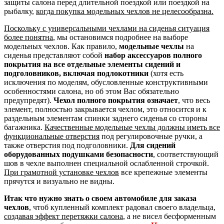
защиты салона перед длительной поездкой или поездкой на
рыбалку,
когда покупка модельных чехлов не целесообразна.
Поскольку с универсальными чехлами на сиденья ситуация
более понятна
, мы остановимся подробнее на выборе
модельных чехлов. Как правило,
модельные чехлы
на
сиденья представляют собой
набор аксессуаров полного
покрытия на все отдельные элементы сидений и
подголовников, включая подлокотники
(хотя есть
исключения по моделям, обусловленные конструктивными
особенностями салона, но об этом Вас обязательно
предупредят).
Чехол полного покрытия означает
, что весь
элемент, полностью закрывается чехлом, это относится и к
раздельным элементам спинки заднего сиденья со стороны
багажника.
Качественные модельные чехлы должны иметь все
функциональные отверстия
под регулировочные ручки, а
также отверстия под подголовники.
Для сидений
оборудованных подушками безопасности
, соответствующий
шов в чехле выполнен специальной ослабленной строчкой.
При грамотной установке чехлов
все крепежные элементы
прячутся и визуально не видны.
Итак что нужно знать о своем автомобиле для заказа
чехлов
, чтоб купленный комплект радовал своего владельца,
создавая эффект перетяжки салона
, а не висел бесформенным