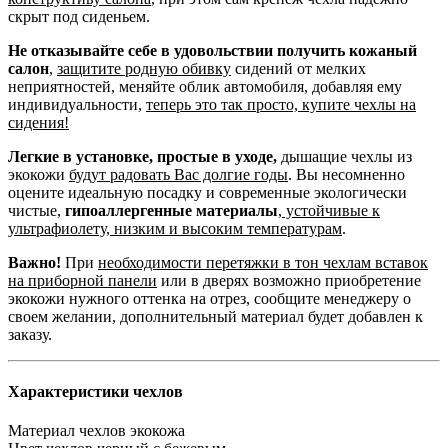
скрыт под сиденьем.
Не отказывайте себе в удовольствии получить кожаный
салон
,
защитите родную обивку
сидений от мелких
неприятностей, меняйте облик автомобиля, добавляя ему
индивидуальности,
теперь это так просто, купите чехлы на
сидения!
Легкие в установке, простые в уходе,
дышащие чехлы из
экокожи
будут радовать Вас долгие годы
. Вы несомненно
оцените идеальную посадку и современные экологически
чистые,
гипоаллергенные материалы
,
устойчивые к
ультрафиолету, низким и высоким температурам
.
Важно!
При
необходимости перетяжки в тон чехлам вставок
на приборной панели
или в дверях возможно приобретение
экокожи нужного оттенка на отрез, сообщите менеджеру о
своем желании, дополнительный материал будет добавлен к
заказу.
Характеристики чехлов
Материал чехлов
экокожа