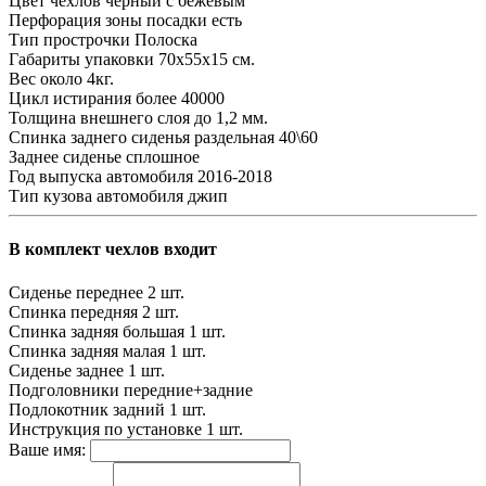
Цвет чехлов
черный с бежевым
Перфорация зоны посадки
есть
Тип прострочки
Полоска
Габариты упаковки
70х55х15 см.
Вес
около 4кг.
Цикл истирания
более 40000
Толщина внешнего слоя
до 1,2 мм.
Спинка заднего сиденья
раздельная 40\60
Заднее сиденье
сплошное
Год выпуска автомобиля
2016-2018
Тип кузова автомобиля
джип
В комплект чехлов входит
Сиденье переднее
2 шт.
Спинка передняя
2 шт.
Спинка задняя большая
1 шт.
Спинка задняя малая
1 шт.
Сиденье заднее
1 шт.
Подголовники
передние+задние
Подлокотник задний
1 шт.
Инструкция по установке
1 шт.
Ваше имя: