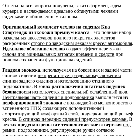
Ответы на все вопросы получены, заказ оформлен, ждем
курьера и наслаждаемся идеально обтянутыми чехлами
сиденьями и обновленным салоном.
Оригинальный комплект чехлов на сиденья Киа
Спортейдж из экокожи премиум класса
- это полный набор
раздельных аксессуаров полного покрытия элементов,
раскроенных
строго по заводским лекалам кресел автомобиля
.
Идеальное облегание чехлов
создает эффект перетяжки
салона при минимальных затратах времени и средств
при
полном сохранении функционала сидений.
Гладкая экокожа
, используемая на боковинах и задней части
спинок сидений
не препятствует раздельному сложению
спинки заднего сидения
и использованию откидного
подлокотника.
В зонах расположения штатных подушек
безопасности
используется специальный ослабленный шов.
Центральная часть сидения и подголовника
выполняется
из
перфорированной экокожи
с подкладкой из мелкопористого
вспененного ППУ, создающего дополнительный
амортизирующий комфортный слой, подчеркивающий рельеф
кресла.
В спинках передних сидений предусмотрен карман.
В
чехлах
предусмотрены все технологические отверстия
под
ремни, подголовники, регулирующие ручки согласно
конструктиву салона
, при этом сам крепеж чехла надежно