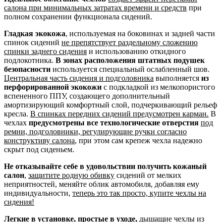
салона при минимальных затратах времени и средств
при
полном сохранении функционала сидений.
Гладкая экокожа
, используемая на боковинах и задней части
спинок сидений
не препятствует раздельному сложению
спинки заднего сидения
и использованию откидного
подлокотника.
В зонах расположения штатных подушек
безопасности
используется специальный ослабленный шов.
Центральная часть сидения и подголовника
выполняется
из
перфорированной экокожи
с подкладкой из мелкопористого
вспененного ППУ, создающего дополнительный
амортизирующий комфортный слой, подчеркивающий рельеф
кресла.
В спинках передних сидений предусмотрен карман.
В
чехлах
предусмотрены все технологические отверстия
под
ремни, подголовники, регулирующие ручки согласно
конструктиву салона
, при этом сам крепеж чехла надежно
скрыт под сиденьем.
Не отказывайте себе в удовольствии получить кожаный
салон
,
защитите родную обивку
сидений от мелких
неприятностей, меняйте облик автомобиля, добавляя ему
индивидуальности,
теперь это так просто, купите чехлы на
сидения!
Легкие в установке, простые в уходе,
дышащие чехлы из