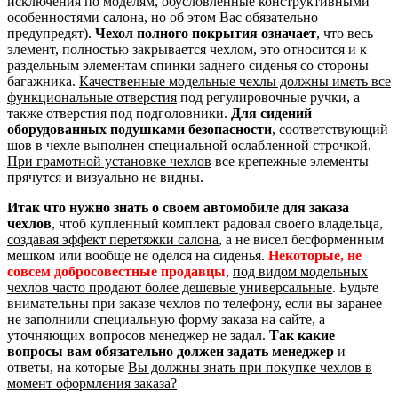
исключения по моделям, обусловленные конструктивными
особенностями салона, но об этом Вас обязательно
предупредят).
Чехол полного покрытия означает
, что весь
элемент, полностью закрывается чехлом, это относится и к
раздельным элементам спинки заднего сиденья со стороны
багажника.
Качественные модельные чехлы должны иметь все
функциональные отверстия
под регулировочные ручки, а
также отверстия под подголовники.
Для сидений
оборудованных подушками безопасности
, соответствующий
шов в чехле выполнен специальной ослабленной строчкой.
При грамотной установке чехлов
все крепежные элементы
прячутся и визуально не видны.
Итак что нужно знать о своем автомобиле для заказа
чехлов
, чтоб купленный комплект радовал своего владельца,
создавая эффект перетяжки салона
, а не висел бесформенным
мешком или вообще не оделся на сиденья.
Некоторые, не
совсем добросовестные продавцы
,
под видом модельных
чехлов часто продают более дешевые универсальные
. Будьте
внимательны при заказе чехлов по телефону, если вы заранее
не заполнили специальную форму заказа на сайте, а
уточняющих вопросов менеджер не задал.
Так какие
вопросы вам обязательно должен задать менеджер
и
ответы, на которые
Вы должны знать при покупке чехлов в
момент оформления заказа?