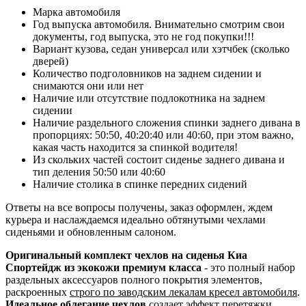
Марка автомобиля
Год выпуска автомобиля. Внимательно смотрим свои
документы, год выпуска, это не год покупки!!!
Вариант кузова, седан универсал или хэтчбек (сколько
дверей)
Количество подголовников на заднем сидении и
снимаются они или нет
Наличие или отсутствие подлокотника на заднем
сидении
Наличие раздельного сложения спинки заднего дивана в
пропорциях: 50:50, 40:20:40 или 40:60, при этом важно,
какая часть находится за спинкой водителя!
Из скольких частей состоит сиденье заднего дивана и
тип деления 50:50 или 40:60
Наличие столика в спинке передних сидений
Ответы на все вопросы получены, заказ оформлен, ждем
курьера и наслаждаемся идеально обтянутыми чехлами
сиденьями и обновленным салоном.
Оригинальный комплект чехлов на сиденья Киа
Спортейдж из экокожи премиум класса
- это полный набор
раздельных аксессуаров полного покрытия элементов,
раскроенных
строго по заводским лекалам кресел автомобиля
.
Идеальное облегание чехлов
создает эффект перетяжки