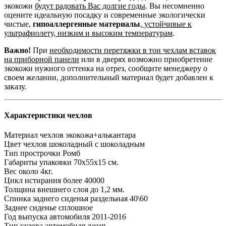
экокожи
будут радовать Вас долгие годы
. Вы несомненно
оцените идеальную посадку и современные экологически
чистые,
гипоаллергенные материалы
,
устойчивые к
ультрафиолету, низким и высоким температурам
.
Важно!
При
необходимости перетяжки в тон чехлам вставок
на приборной панели
или в дверях возможно приобретение
экокожи нужного оттенка на отрез, сообщите менеджеру о
своем желании, дополнительный материал будет добавлен к
заказу.
Характеристики чехлов
Материал чехлов
экокожа+алькантара
Цвет чехлов
шоколадный с шоколадным
Тип прострочки
Ромб
Габариты упаковки
70х55х15 см.
Вес
около 4кг.
Цикл истирания
более 40000
Толщина внешнего слоя
до 1,2 мм.
Спинка заднего сиденья
раздельная 40\60
Заднее сиденье
сплошное
Год выпуска автомобиля
2011-2016
Тип кузова автомобиля
джип