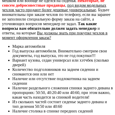
мешком или вообще не оделся на сиденья.
Некоторые, не
совсем добросовестные продавцы
,
под видом модельных
чехлов часто продают более дешевые универсальные
. Будьте
внимательны при заказе чехлов по телефону, если вы заранее
не заполнили специальную форму заказа на сайте, а
уточняющих вопросов менеджер не задал.
Так какие
вопросы вам обязательно должен задать менеджер
и
ответы, на которые
Вы должны знать при покупке чехлов в
момент оформления заказа?
Марка автомобиля
Год выпуска автомобиля. Внимательно смотрим свои
документы, год выпуска, это не год покупки!!!
Вариант кузова, седан универсал или хэтчбек (сколько
дверей)
Количество подголовников на заднем сидении и
снимаются они или нет
Наличие или отсутствие подлокотника на заднем
сидении
Наличие раздельного сложения спинки заднего дивана в
пропорциях: 50:50, 40:20:40 или 40:60, при этом важно,
какая часть находится за спинкой водителя!
Из скольких частей состоит сиденье заднего дивана и
тип деления 50:50 или 40:60
Наличие столика в спинке передних сидений