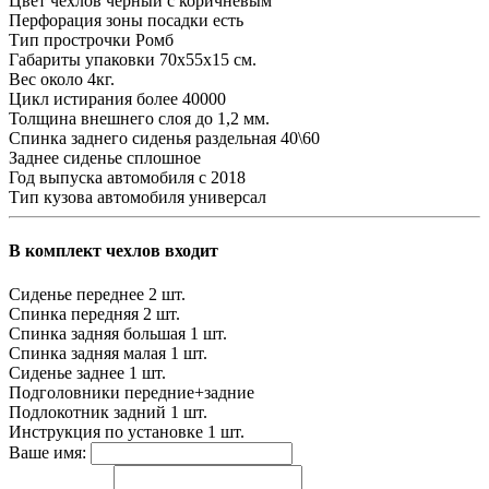
Цвет чехлов
черный с коричневым
Перфорация зоны посадки
есть
Тип прострочки
Ромб
Габариты упаковки
70х55х15 см.
Вес
около 4кг.
Цикл истирания
более 40000
Толщина внешнего слоя
до 1,2 мм.
Спинка заднего сиденья
раздельная 40\60
Заднее сиденье
сплошное
Год выпуска автомобиля
с 2018
Тип кузова автомобиля
универсал
В комплект чехлов входит
Сиденье переднее
2 шт.
Спинка передняя
2 шт.
Спинка задняя большая
1 шт.
Спинка задняя малая
1 шт.
Сиденье заднее
1 шт.
Подголовники
передние+задние
Подлокотник задний
1 шт.
Инструкция по установке
1 шт.
Ваше имя: