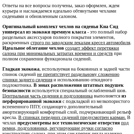
Ответы на все вопросы получены, заказ оформлен, ждем
курьера и наслаждаемся идеально обтянутыми чехлами
сиденьями и обновленным салоном.
Оригинальный комплект чехлов на сиденья Киа Сид
универсал из экокожи премиум класса
- это полный набор
раздельных аксессуаров полного покрытия элементов,
раскроенных
строго по заводским лекалам кресел автомобиля
.
Идеальное облегание чехлов
создает эффект перетяжки
салона при минимальных затратах времени и средств
при
полном сохранении функционала сидений.
Гладкая экокожа
, используемая на боковинах и задней части
спинок сидений
не препятствует раздельному сложению
спинки заднего сидения
и использованию откидного
подлокотника.
В зонах расположения штатных подушек
безопасности
используется специальный ослабленный шов.
Центральная часть сидения и подголовника
выполняется
из
перфорированной экокожи
с подкладкой из мелкопористого
вспененного ППУ, создающего дополнительный
амортизирующий комфортный слой, подчеркивающий рельеф
кресла.
В спинках передних сидений предусмотрен карман.
В
чехлах
предусмотрены все технологические отверстия
под
ремни, подголовники, регулирующие ручки согласно
конструктиву салона
, при этом сам крепеж чехла надежно