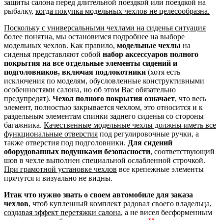
защиты салона перед длительной поездкой или поездкой на
рыбалку,
когда покупка модельных чехлов не целесообразна.
Поскольку с универсальными чехлами на сиденья ситуация
более понятна
, мы остановимся подробнее на выборе
модельных чехлов. Как правило,
модельные чехлы
на
сиденья представляют собой
набор аксессуаров полного
покрытия на все отдельные элементы сидений и
подголовников, включая подлокотники
(хотя есть
исключения по моделям, обусловленные конструктивными
особенностями салона, но об этом Вас обязательно
предупредят).
Чехол полного покрытия означает
, что весь
элемент, полностью закрывается чехлом, это относится и к
раздельным элементам спинки заднего сиденья со стороны
багажника.
Качественные модельные чехлы должны иметь все
функциональные отверстия
под регулировочные ручки, а
также отверстия под подголовники.
Для сидений
оборудованных подушками безопасности
, соответствующий
шов в чехле выполнен специальной ослабленной строчкой.
При грамотной установке чехлов
все крепежные элементы
прячутся и визуально не видны.
Итак что нужно знать о своем автомобиле для заказа
чехлов
, чтоб купленный комплект радовал своего владельца,
создавая эффект перетяжки салона
, а не висел бесформенным