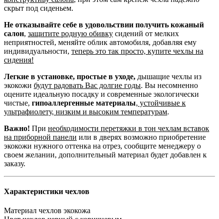
скрыт под сиденьем.
Не отказывайте себе в удовольствии получить кожаный
салон
,
защитите родную обивку
сидений от мелких
неприятностей, меняйте облик автомобиля, добавляя ему
индивидуальности,
теперь это так просто, купите чехлы на
сидения!
Легкие в установке, простые в уходе,
дышащие чехлы из
экокожи
будут радовать Вас долгие годы
. Вы несомненно
оцените идеальную посадку и современные экологически
чистые,
гипоаллергенные материалы
,
устойчивые к
ультрафиолету, низким и высоким температурам
.
Важно!
При
необходимости перетяжки в тон чехлам вставок
на приборной панели
или в дверях возможно приобретение
экокожи нужного оттенка на отрез, сообщите менеджеру о
своем желании, дополнительный материал будет добавлен к
заказу.
Характеристики чехлов
Материал чехлов
экокожа