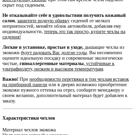
скрыт под сиденьем.
Не отказывайте себе в удовольствии получить кожаный
салон
,
защитите родную обивку
сидений от мелких
неприятностей, меняйте облик автомобиля, добавляя ему
индивидуальности,
теперь это так просто, купите чехлы на
сидения!
Легкие в установке, простые в уходе,
дышащие чехлы из
экокожи
будут радовать Вас долгие годы
. Вы несомненно
оцените идеальную посадку и современные экологически
чистые,
гипоаллергенные материалы
,
устойчивые к
ультрафиолету, низким и высоким температурам
.
Важно!
При
необходимости перетяжки в тон чехлам вставок
на приборной панели
или в дверях возможно приобретение
экокожи нужного оттенка на отрез, сообщите менеджеру о
своем желании, дополнительный материал будет добавлен к
заказу.
Характеристики чехлов
Материал чехлов
экокожа