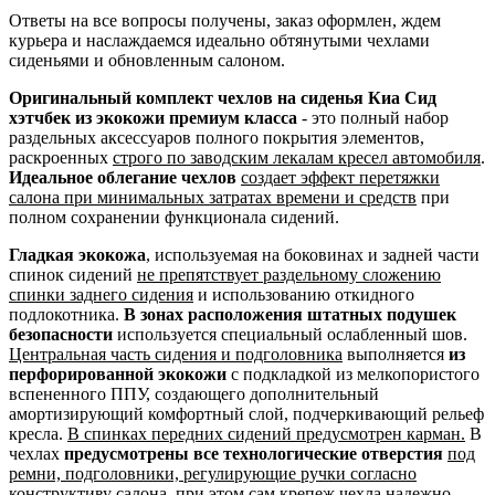
Ответы на все вопросы получены, заказ оформлен, ждем
курьера и наслаждаемся идеально обтянутыми чехлами
сиденьями и обновленным салоном.
Оригинальный комплект чехлов на сиденья Киа Сид
хэтчбек из экокожи премиум класса
- это полный набор
раздельных аксессуаров полного покрытия элементов,
раскроенных
строго по заводским лекалам кресел автомобиля
.
Идеальное облегание чехлов
создает эффект перетяжки
салона при минимальных затратах времени и средств
при
полном сохранении функционала сидений.
Гладкая экокожа
, используемая на боковинах и задней части
спинок сидений
не препятствует раздельному сложению
спинки заднего сидения
и использованию откидного
подлокотника.
В зонах расположения штатных подушек
безопасности
используется специальный ослабленный шов.
Центральная часть сидения и подголовника
выполняется
из
перфорированной экокожи
с подкладкой из мелкопористого
вспененного ППУ, создающего дополнительный
амортизирующий комфортный слой, подчеркивающий рельеф
кресла.
В спинках передних сидений предусмотрен карман.
В
чехлах
предусмотрены все технологические отверстия
под
ремни, подголовники, регулирующие ручки согласно
конструктиву салона
, при этом сам крепеж чехла надежно