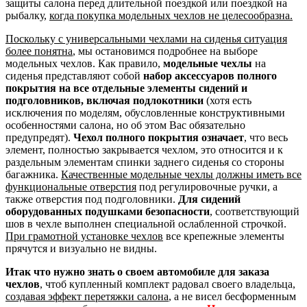
защиты салона перед длительной поездкой или поездкой на
рыбалку,
когда покупка модельных чехлов не целесообразна.
Поскольку с универсальными чехлами на сиденья ситуация
более понятна
, мы остановимся подробнее на выборе
модельных чехлов. Как правило,
модельные чехлы
на
сиденья представляют собой
набор аксессуаров полного
покрытия на все отдельные элементы сидений и
подголовников, включая подлокотники
(хотя есть
исключения по моделям, обусловленные конструктивными
особенностями салона, но об этом Вас обязательно
предупредят).
Чехол полного покрытия означает
, что весь
элемент, полностью закрывается чехлом, это относится и к
раздельным элементам спинки заднего сиденья со стороны
багажника.
Качественные модельные чехлы должны иметь все
функциональные отверстия
под регулировочные ручки, а
также отверстия под подголовники.
Для сидений
оборудованных подушками безопасности
, соответствующий
шов в чехле выполнен специальной ослабленной строчкой.
При грамотной установке чехлов
все крепежные элементы
прячутся и визуально не видны.
Итак что нужно знать о своем автомобиле для заказа
чехлов
, чтоб купленный комплект радовал своего владельца,
создавая эффект перетяжки салона
, а не висел бесформенным