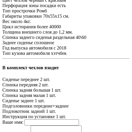
Цвет чехлов
черный с красным
Перфорация зоны посадки
есть
Тип прострочки
Ромб
Габариты упаковки
70х55х15 см.
Вес
около 4кг.
Цикл истирания
более 40000
Толщина внешнего слоя
до 1,2 мм.
Спинка заднего сиденья
раздельная 40\60
Заднее сиденье
сплошное
Год выпуска автомобиля
с 2018
Тип кузова автомобиля
хэтчбек
В комплект чехлов входит
Сиденье переднее
2 шт.
Спинка передняя
2 шт.
Спинка задняя большая
1 шт.
Спинка задняя малая
1 шт.
Сиденье заднее
1 шт.
Подголовники
передние+задние
Подлокотник задний
1 шт.
Инструкция по установке
1 шт.
Ваше имя: