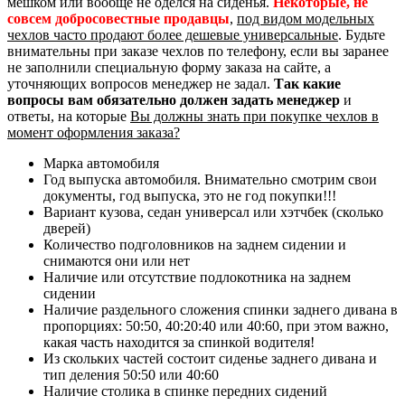
мешком или вообще не оделся на сиденья.
Некоторые, не
совсем добросовестные продавцы
,
под видом модельных
чехлов часто продают более дешевые универсальные
. Будьте
внимательны при заказе чехлов по телефону, если вы заранее
не заполнили специальную форму заказа на сайте, а
уточняющих вопросов менеджер не задал.
Так какие
вопросы вам обязательно должен задать менеджер
и
ответы, на которые
Вы должны знать при покупке чехлов в
момент оформления заказа?
Марка автомобиля
Год выпуска автомобиля. Внимательно смотрим свои
документы, год выпуска, это не год покупки!!!
Вариант кузова, седан универсал или хэтчбек (сколько
дверей)
Количество подголовников на заднем сидении и
снимаются они или нет
Наличие или отсутствие подлокотника на заднем
сидении
Наличие раздельного сложения спинки заднего дивана в
пропорциях: 50:50, 40:20:40 или 40:60, при этом важно,
какая часть находится за спинкой водителя!
Из скольких частей состоит сиденье заднего дивана и
тип деления 50:50 или 40:60
Наличие столика в спинке передних сидений