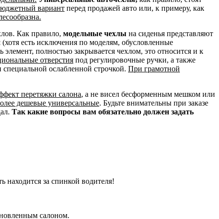
 бюджетный вариант
перед продажей авто или, к примеру, как
лесообразна.
хлов. Как правило,
модельные чехлы
на сиденья представляют
и
(хотя есть исключения по моделям, обусловленные
сь элемент, полностью закрывается чехлом, это относится и к
циональные отверстия
под регулировочные ручки, а также
н специальной ослабленной строчкой.
При грамотной
эффект перетяжки салона
, а не висел бесформенным мешком или
более дешевые универсальные
. Будьте внимательны при заказе
дал.
Так какие вопросы вам обязательно должен задать
ть находится за спинкой водителя!
бновленным салоном.