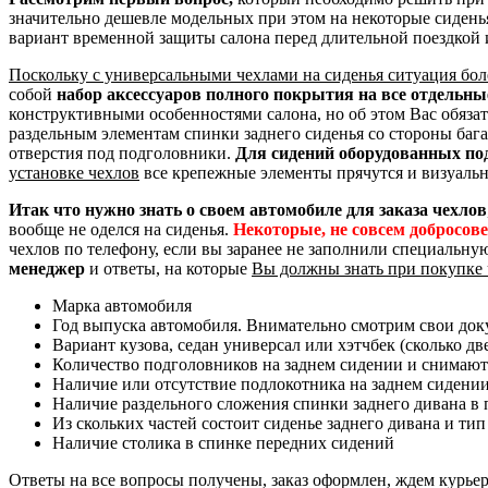
значительно дешевле модельных при этом на некоторые сидень
вариант временной защиты салона перед длительной поездкой 
Поскольку с универсальными чехлами на сиденья ситуация бол
собой
набор аксессуаров полного покрытия на все отдельн
конструктивными особенностями салона, но об этом Вас обяза
раздельным элементам спинки заднего сиденья со стороны баг
отверстия под подголовники.
Для сидений оборудованных по
установке чехлов
все крепежные элементы прячутся и визуальн
Итак что нужно знать о своем автомобиле для заказа чехлов
вообще не оделся на сиденья.
Некоторые, не совсем добросов
чехлов по телефону, если вы заранее не заполнили специальну
менеджер
и ответы, на которые
Вы должны знать при покупке 
Марка автомобиля
Год выпуска автомобиля. Внимательно смотрим свои доку
Вариант кузова, седан универсал или хэтчбек (сколько дв
Количество подголовников на заднем сидении и снимают
Наличие или отсутствие подлокотника на заднем сидени
Наличие раздельного сложения спинки заднего дивана в пр
Из скольких частей состоит сиденье заднего дивана и тип
Наличие столика в спинке передних сидений
Ответы на все вопросы получены, заказ оформлен, ждем курье