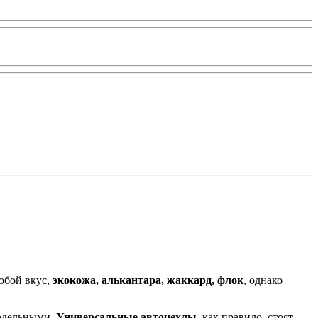
юбой вкус
,
экокожа, алькантара, жаккард, флок
, однако
одельными.
Универсальные авточехлы,
как правило, стоят