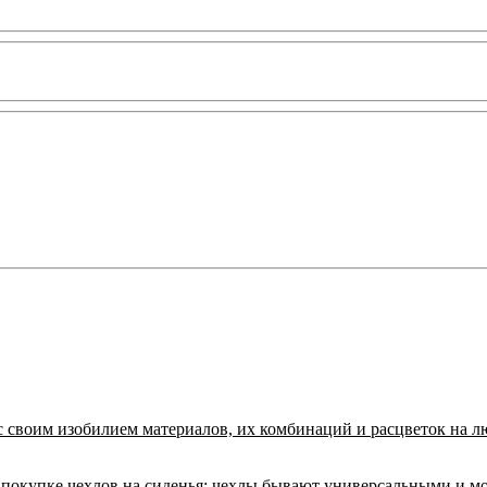
с своим изобилием материалов, их комбинаций и расцветок на л
покупке чехлов на сиденья:
чехлы бывают универсальными и м