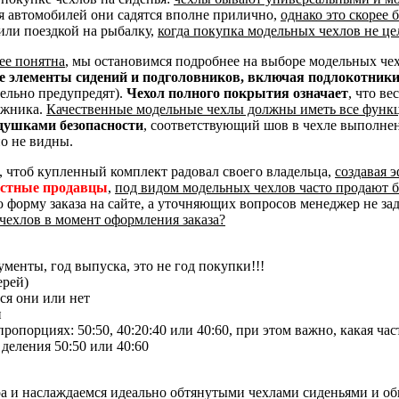
я автомобилей они садятся вполне прилично,
однако это скорее
или поездкой на рыбалку,
когда покупка модельных чехлов не це
ее понятна
, мы остановимся подробнее на выборе модельных че
ые элементы сидений и подголовников, включая подлокотник
тельно предупредят).
Чехол полного покрытия означает
, что ве
ажника.
Качественные модельные чехлы должны иметь все функ
душками безопасности
, соответствующий шов в чехле выполне
о не видны.
, чтоб купленный комплект радовал своего владельца,
создавая 
естные продавцы
,
под видом модельных чехлов часто продают 
ю форму заказа на сайте, а уточняющих вопросов менеджер не за
чехлов в момент оформления заказа?
менты, год выпуска, это не год покупки!!!
ерей)
ся они или нет
и
опорциях: 50:50, 40:20:40 или 40:60, при этом важно, какая час
 деления 50:50 или 40:60
ра и наслаждаемся идеально обтянутыми чехлами сиденьями и о