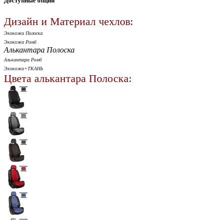
Доступные опции
Дизайн и Материал чехлов:
Экокожа Полоска
Экокожа Ромб
Алькантара Полоска
Алькантара Ромб
Экокожа+ТКАНЬ
Цвета алькантара Полоска: