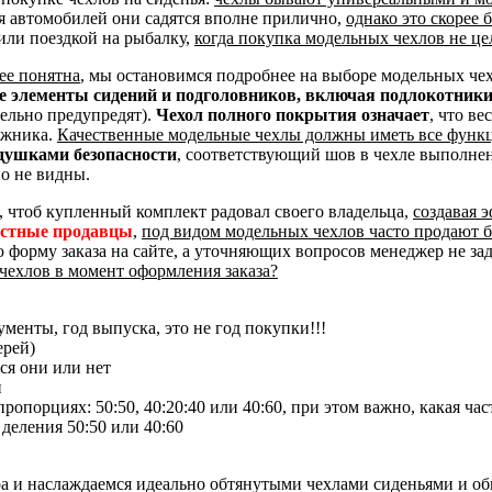
я автомобилей они садятся вполне прилично,
однако это скорее
или поездкой на рыбалку,
когда покупка модельных чехлов не це
ее понятна
, мы остановимся подробнее на выборе модельных че
ые элементы сидений и подголовников, включая подлокотник
тельно предупредят).
Чехол полного покрытия означает
, что ве
ажника.
Качественные модельные чехлы должны иметь все функ
душками безопасности
, соответствующий шов в чехле выполне
о не видны.
, чтоб купленный комплект радовал своего владельца,
создавая 
естные продавцы
,
под видом модельных чехлов часто продают 
ю форму заказа на сайте, а уточняющих вопросов менеджер не за
чехлов в момент оформления заказа?
менты, год выпуска, это не год покупки!!!
ерей)
ся они или нет
и
опорциях: 50:50, 40:20:40 или 40:60, при этом важно, какая час
 деления 50:50 или 40:60
ра и наслаждаемся идеально обтянутыми чехлами сиденьями и о