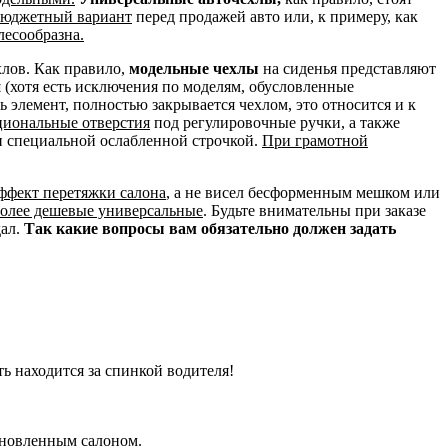
 бюджетный вариант
перед продажей авто или, к примеру, как
лесообразна.
хлов. Как правило,
модельные чехлы
на сиденья представляют
и
(хотя есть исключения по моделям, обусловленные
сь элемент, полностью закрывается чехлом, это относится и к
циональные отверстия
под регулировочные ручки, а также
н специальной ослабленной строчкой.
При грамотной
эффект перетяжки салона
, а не висел бесформенным мешком или
более дешевые универсальные
. Будьте внимательны при заказе
дал.
Так какие вопросы вам обязательно должен задать
ть находится за спинкой водителя!
бновленным салоном.