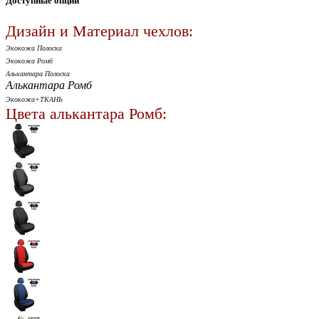
Доступные опции
Дизайн и Материал чехлов:
Экокожа Полоска
Экокожа Ромб
Алькантара Полоска
Алькантара Ромб
Экокожа+ТКАНЬ
Цвета алькантара Ромб: