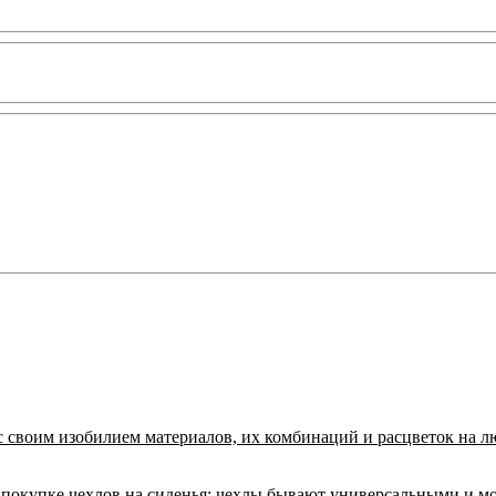
с своим изобилием материалов, их комбинаций и расцветок на л
покупке чехлов на сиденья:
чехлы бывают универсальными и м