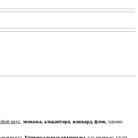
юбой вкус
,
экокожа, алькантара, жаккард, флок
, однако
одельными.
Универсальные авточехлы,
как правило, стоят