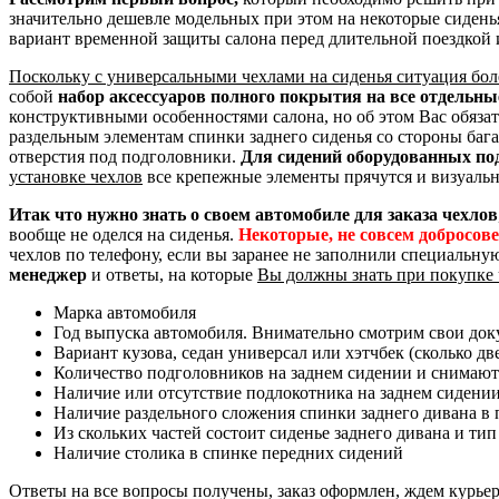
значительно дешевле модельных при этом на некоторые сидень
вариант временной защиты салона перед длительной поездкой 
Поскольку с универсальными чехлами на сиденья ситуация бол
собой
набор аксессуаров полного покрытия на все отдельн
конструктивными особенностями салона, но об этом Вас обяза
раздельным элементам спинки заднего сиденья со стороны баг
отверстия под подголовники.
Для сидений оборудованных по
установке чехлов
все крепежные элементы прячутся и визуальн
Итак что нужно знать о своем автомобиле для заказа чехлов
вообще не оделся на сиденья.
Некоторые, не совсем добросов
чехлов по телефону, если вы заранее не заполнили специальну
менеджер
и ответы, на которые
Вы должны знать при покупке 
Марка автомобиля
Год выпуска автомобиля. Внимательно смотрим свои доку
Вариант кузова, седан универсал или хэтчбек (сколько дв
Количество подголовников на заднем сидении и снимают
Наличие или отсутствие подлокотника на заднем сидени
Наличие раздельного сложения спинки заднего дивана в пр
Из скольких частей состоит сиденье заднего дивана и тип
Наличие столика в спинке передних сидений
Ответы на все вопросы получены, заказ оформлен, ждем курье