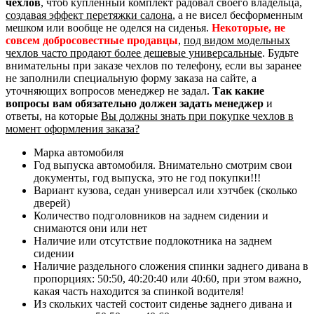
чехлов
, чтоб купленный комплект радовал своего владельца,
создавая эффект перетяжки салона
, а не висел бесформенным
мешком или вообще не оделся на сиденья.
Некоторые, не
совсем добросовестные продавцы
,
под видом модельных
чехлов часто продают более дешевые универсальные
. Будьте
внимательны при заказе чехлов по телефону, если вы заранее
не заполнили специальную форму заказа на сайте, а
уточняющих вопросов менеджер не задал.
Так какие
вопросы вам обязательно должен задать менеджер
и
ответы, на которые
Вы должны знать при покупке чехлов в
момент оформления заказа?
Марка автомобиля
Год выпуска автомобиля. Внимательно смотрим свои
документы, год выпуска, это не год покупки!!!
Вариант кузова, седан универсал или хэтчбек (сколько
дверей)
Количество подголовников на заднем сидении и
снимаются они или нет
Наличие или отсутствие подлокотника на заднем
сидении
Наличие раздельного сложения спинки заднего дивана в
пропорциях: 50:50, 40:20:40 или 40:60, при этом важно,
какая часть находится за спинкой водителя!
Из скольких частей состоит сиденье заднего дивана и