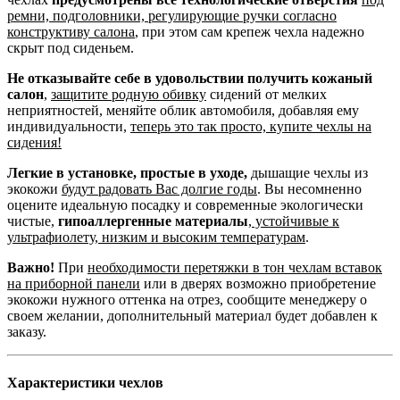
ремни, подголовники, регулирующие ручки согласно
конструктиву салона
, при этом сам крепеж чехла надежно
скрыт под сиденьем.
Не отказывайте себе в удовольствии получить кожаный
салон
,
защитите родную обивку
сидений от мелких
неприятностей, меняйте облик автомобиля, добавляя ему
индивидуальности,
теперь это так просто, купите чехлы на
сидения!
Легкие в установке, простые в уходе,
дышащие чехлы из
экокожи
будут радовать Вас долгие годы
. Вы несомненно
оцените идеальную посадку и современные экологически
чистые,
гипоаллергенные материалы
,
устойчивые к
ультрафиолету, низким и высоким температурам
.
Важно!
При
необходимости перетяжки в тон чехлам вставок
на приборной панели
или в дверях возможно приобретение
экокожи нужного оттенка на отрез, сообщите менеджеру о
своем желании, дополнительный материал будет добавлен к
заказу.
Характеристики чехлов