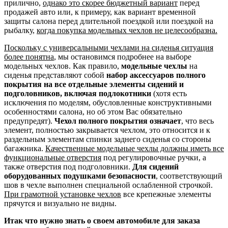
прилично,
однако это скорее бюджетный вариант
перед
продажей авто или, к примеру, как вариант временной
защиты салона перед длительной поездкой или поездкой на
рыбалку,
когда покупка модельных чехлов не целесообразна.
Поскольку с универсальными чехлами на сиденья ситуация
более понятна
, мы остановимся подробнее на выборе
модельных чехлов. Как правило,
модельные чехлы
на
сиденья представляют собой
набор аксессуаров полного
покрытия на все отдельные элементы сидений и
подголовников, включая подлокотники
(хотя есть
исключения по моделям, обусловленные конструктивными
особенностями салона, но об этом Вас обязательно
предупредят).
Чехол полного покрытия означает
, что весь
элемент, полностью закрывается чехлом, это относится и к
раздельным элементам спинки заднего сиденья со стороны
багажника.
Качественные модельные чехлы должны иметь все
функциональные отверстия
под регулировочные ручки, а
также отверстия под подголовники.
Для сидений
оборудованных подушками безопасности
, соответствующий
шов в чехле выполнен специальной ослабленной строчкой.
При грамотной установке чехлов
все крепежные элементы
прячутся и визуально не видны.
Итак что нужно знать о своем автомобиле для заказа