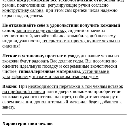
ремни, подголовники, регулирующие ручки согласно
конструктиву салона
, при этом сам крепеж чехла надежно
скрыт под сиденьем.
Не отказывайте себе в удовольствии получить кожаный
салон
,
защитите родную обивку
сидений от мелких
неприятностей, меняйте облик автомобиля, добавляя ему
индивидуальности,
теперь это так просто, купите чехлы на
сидения!
Легкие в установке, простые в уходе,
дышащие чехлы из
экокожи
будут радовать Вас долгие годы
. Вы несомненно
оцените идеальную посадку и современные экологически
чистые,
гипоаллергенные материалы
,
устойчивые к
ультрафиолету, низким и высоким температурам
.
Важно!
При
необходимости перетяжки в тон чехлам вставок
на приборной панели
или в дверях возможно приобретение
экокожи нужного оттенка на отрез, сообщите менеджеру о
своем желании, дополнительный материал будет добавлен к
заказу.
Характеристики чехлов