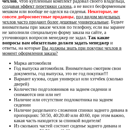
чехлов
, чтоб купленный комплект радовал своего владельца,
создавая эффект перетяжки салона
, а не висел бесформенным
мешком или вообще не оделся на сиденья.
Некоторые, не
совсем добросовестные продавцы
,
под видом модельных
чехлов часто продают более дешевые универсальные
. Будьте
внимательны при заказе чехлов по телефону, если вы заранее
не заполнили специальную форму заказа на сайте, а
уточняющих вопросов менеджер не задал.
Так какие
вопросы вам обязательно должен задать менеджер
и
ответы, на которые
Вы должны знать при покупке чехлов в
момент оформления заказа?
Марка автомобиля
Год выпуска автомобиля. Внимательно смотрим свои
документы, год выпуска, это не год покупки!!!
Вариант кузова, седан универсал или хэтчбек (сколько
дверей)
Количество подголовников на заднем сидении и
снимаются они или нет
Наличие или отсутствие подлокотника на заднем
сидении
Наличие раздельного сложения спинки заднего дивана в
пропорциях: 50:50, 40:20:40 или 40:60, при этом важно,
какая часть находится за спинкой водителя!
Из скольких частей состоит сиденье заднего дивана и