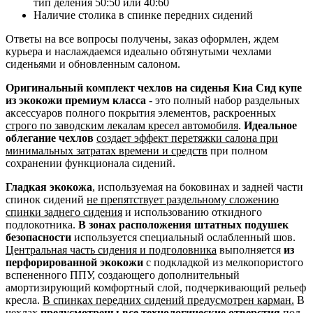
тип деления 50:50 или 40:60
Наличие столика в спинке передних сидений
Ответы на все вопросы получены, заказ оформлен, ждем
курьера и наслаждаемся идеально обтянутыми чехлами
сиденьями и обновленным салоном.
Оригинальный комплект чехлов на сиденья Киа Сид купе
из экокожи премиум класса
- это полный набор раздельных
аксессуаров полного покрытия элементов, раскроенных
строго по заводским лекалам кресел автомобиля
.
Идеальное
облегание чехлов
создает эффект перетяжки салона при
минимальных затратах времени и средств
при полном
сохранении функционала сидений.
Гладкая экокожа
, используемая на боковинах и задней части
спинок сидений
не препятствует раздельному сложению
спинки заднего сидения
и использованию откидного
подлокотника.
В зонах расположения штатных подушек
безопасности
используется специальный ослабленный шов.
Центральная часть сидения и подголовника
выполняется
из
перфорированной экокожи
с подкладкой из мелкопористого
вспененного ППУ, создающего дополнительный
амортизирующий комфортный слой, подчеркивающий рельеф
кресла.
В спинках передних сидений предусмотрен карман.
В
чехлах
предусмотрены все технологические отверстия
под