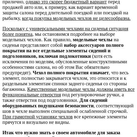
прилично,
однако это скорее бюджетный вариант
перед
продажей авто или, к примеру, как вариант временной
защиты салона перед длительной поездкой или поездкой на
рыбалку,
когда покупка модельных чехлов не целесообразна.
Поскольку с универсальными чехлами на сиденья ситуация
более понятна
, мы остановимся подробнее на выборе
модельных чехлов. Как правило,
модельные чехлы
на
сиденья представляют собой
набор аксессуаров полного
покрытия на все отдельные элементы сидений и
подголовников, включая подлокотники
(хотя есть
исключения по моделям, обусловленные конструктивными
особенностями салона, но об этом Вас обязательно
предупредят).
Чехол полного покрытия означает
, что весь
элемент, полностью закрывается чехлом, это относится и к
раздельным элементам спинки заднего сиденья со стороны
багажника.
Качественные модельные чехлы должны иметь все
функциональные отверстия
под регулировочные ручки, а
также отверстия под подголовники.
Для сидений
оборудованных подушками безопасности
, соответствующий
шов в чехле выполнен специальной ослабленной строчкой.
При грамотной установке чехлов
все крепежные элементы
прячутся и визуально не видны.
Итак что нужно знать о своем автомобиле для заказа