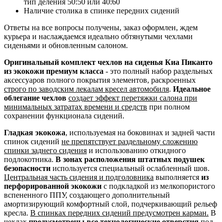
тип деления 50:50 или 40:60
Наличие столика в спинке передних сидений
Ответы на все вопросы получены, заказ оформлен, ждем
курьера и наслаждаемся идеально обтянутыми чехлами
сиденьями и обновленным салоном.
Оригинальный комплект чехлов на сиденья Киа Пиканто
из экокожи премиум класса
- это полный набор раздельных
аксессуаров полного покрытия элементов, раскроенных
строго по заводским лекалам кресел автомобиля
.
Идеальное
облегание чехлов
создает эффект перетяжки салона при
минимальных затратах времени и средств
при полном
сохранении функционала сидений.
Гладкая экокожа
, используемая на боковинах и задней части
спинок сидений
не препятствует раздельному сложению
спинки заднего сидения
и использованию откидного
подлокотника.
В зонах расположения штатных подушек
безопасности
используется специальный ослабленный шов.
Центральная часть сидения и подголовника
выполняется
из
перфорированной экокожи
с подкладкой из мелкопористого
вспененного ППУ, создающего дополнительный
амортизирующий комфортный слой, подчеркивающий рельеф
кресла.
В спинках передних сидений предусмотрен карман.
В
чехлах
предусмотрены все технологические отверстия
под