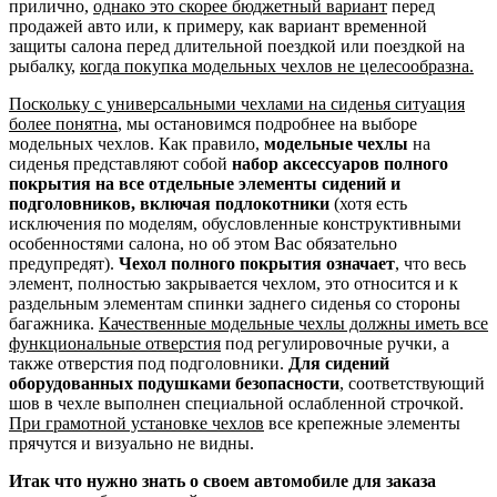
прилично,
однако это скорее бюджетный вариант
перед
продажей авто или, к примеру, как вариант временной
защиты салона перед длительной поездкой или поездкой на
рыбалку,
когда покупка модельных чехлов не целесообразна.
Поскольку с универсальными чехлами на сиденья ситуация
более понятна
, мы остановимся подробнее на выборе
модельных чехлов. Как правило,
модельные чехлы
на
сиденья представляют собой
набор аксессуаров полного
покрытия на все отдельные элементы сидений и
подголовников, включая подлокотники
(хотя есть
исключения по моделям, обусловленные конструктивными
особенностями салона, но об этом Вас обязательно
предупредят).
Чехол полного покрытия означает
, что весь
элемент, полностью закрывается чехлом, это относится и к
раздельным элементам спинки заднего сиденья со стороны
багажника.
Качественные модельные чехлы должны иметь все
функциональные отверстия
под регулировочные ручки, а
также отверстия под подголовники.
Для сидений
оборудованных подушками безопасности
, соответствующий
шов в чехле выполнен специальной ослабленной строчкой.
При грамотной установке чехлов
все крепежные элементы
прячутся и визуально не видны.
Итак что нужно знать о своем автомобиле для заказа