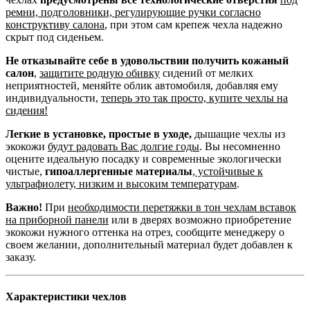
ремни, подголовники, регулирующие ручки согласно
конструктиву салона
, при этом сам крепеж чехла надежно
скрыт под сиденьем.
Не отказывайте себе в удовольствии получить кожаный
салон
,
защитите родную обивку
сидений от мелких
неприятностей, меняйте облик автомобиля, добавляя ему
индивидуальности,
теперь это так просто, купите чехлы на
сидения!
Легкие в установке, простые в уходе,
дышащие чехлы из
экокожи
будут радовать Вас долгие годы
. Вы несомненно
оцените идеальную посадку и современные экологически
чистые,
гипоаллергенные материалы
,
устойчивые к
ультрафиолету, низким и высоким температурам
.
Важно!
При
необходимости перетяжки в тон чехлам вставок
на приборной панели
или в дверях возможно приобретение
экокожи нужного оттенка на отрез, сообщите менеджеру о
своем желании, дополнительный материал будет добавлен к
заказу.
Характеристики чехлов