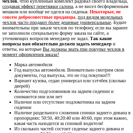
чехлов
, чтоб купленный комплект радовал своего владельца,
создавая эффект перетяжки салона
, а не висел бесформенным
мешком или вообще не оделся на сиденья.
Некоторые, не
совсем добросовестные продавцы
,
под видом модельных
чехлов часто продают более дешевые универсальные
. Будьте
внимательны при заказе чехлов по телефону, если вы заранее
не заполнили специальную форму заказа на сайте, а
уточняющих вопросов менеджер не задал.
Так какие
вопросы вам обязательно должен задать менеджер
и
ответы, на которые
Вы должны знать при покупке чехлов в
момент оформления заказа?
Марка автомобиля
Год выпуска автомобиля. Внимательно смотрим свои
документы, год выпуска, это не год покупки!!!
Вариант кузова, седан универсал или хэтчбек (сколько
дверей)
Количество подголовников на заднем сидении и
снимаются они или нет
Наличие или отсутствие подлокотника на заднем
сидении
Наличие раздельного сложения спинки заднего дивана в
пропорциях: 50:50, 40:20:40 или 40:60, при этом важно,
какая часть находится за спинкой водителя!
Из скольких частей состоит сиденье заднего дивана и