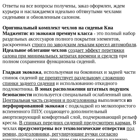
Ответы на все вопросы получены, заказ оформлен, ждем
курьера и наслаждаемся идеально обтянутыми чехлами
сиденьями и обновленным салоном.
Оригинальный комплект чехлов на сиденья Киа
Маджентис из экокожи премиум класса
- это полный набор
раздельных аксессуаров полного покрытия элементов,
раскроенных
строго по заводским лекалам кресел автомобиля
.
Идеальное облегание чехлов
создает эффект перетяжки
салона при минимальных затратах времени и средств
при
полном сохранении функционала сидений.
Гладкая экокожа
, используемая на боковинах и задней части
спинок сидений
не препятствует раздельному сложению
спинки заднего сидения
и использованию откидного
подлокотника.
В зонах расположения штатных подушек
безопасности
используется специальный ослабленный шов.
Центральная часть сидения и подголовника
выполняется
из
перфорированной экокожи
с подкладкой из мелкопористого
вспененного ППУ, создающего дополнительный
амортизирующий комфортный слой, подчеркивающий рельеф
кресла.
В спинках передних сидений предусмотрен карман.
В
чехлах
предусмотрены все технологические отверстия
под
ремни, подголовники, регулирующие ручки согласно
конструктиву салона
, при этом сам крепеж чехла надежно