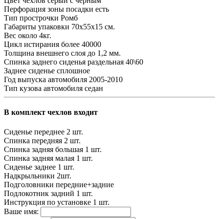
Цвет чехлов
серый с черным
Перфорация зоны посадки
есть
Тип прострочки
Ромб
Габариты упаковки
70х55х15 см.
Вес
около 4кг.
Цикл истирания
более 40000
Толщина внешнего слоя
до 1,2 мм.
Спинка заднего сиденья
раздельная 40\60
Заднее сиденье
сплошное
Год выпуска автомобиля
2005-2010
Тип кузова автомобиля
седан
В комплект чехлов входит
Сиденье переднее
2 шт.
Спинка передняя
2 шт.
Спинка задняя большая
1 шт.
Спинка задняя малая
1 шт.
Сиденье заднее
1 шт.
Надкрыльники
2шт.
Подголовники
передние+задние
Подлокотник задний
1 шт.
Инструкция по установке
1 шт.
Ваше имя: