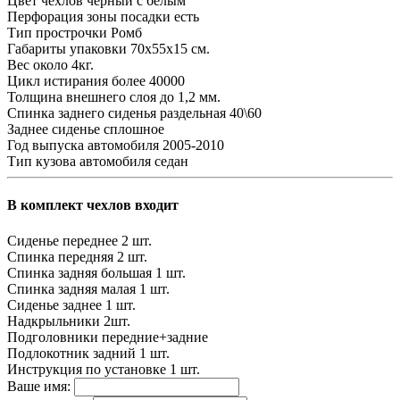
Цвет чехлов
черный с белым
Перфорация зоны посадки
есть
Тип прострочки
Ромб
Габариты упаковки
70х55х15 см.
Вес
около 4кг.
Цикл истирания
более 40000
Толщина внешнего слоя
до 1,2 мм.
Спинка заднего сиденья
раздельная 40\60
Заднее сиденье
сплошное
Год выпуска автомобиля
2005-2010
Тип кузова автомобиля
седан
В комплект чехлов входит
Сиденье переднее
2 шт.
Спинка передняя
2 шт.
Спинка задняя большая
1 шт.
Спинка задняя малая
1 шт.
Сиденье заднее
1 шт.
Надкрыльники
2шт.
Подголовники
передние+задние
Подлокотник задний
1 шт.
Инструкция по установке
1 шт.
Ваше имя: