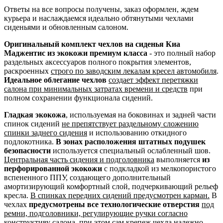
Ответы на все вопросы получены, заказ оформлен, ждем
курьера и наслаждаемся идеально обтянутыми чехлами
сиденьями и обновленным салоном.
Оригинальный комплект чехлов на сиденья Киа
Маджентис из экокожи премиум класса
- это полный набор
раздельных аксессуаров полного покрытия элементов,
раскроенных
строго по заводским лекалам кресел автомобиля
.
Идеальное облегание чехлов
создает эффект перетяжки
салона при минимальных затратах времени и средств
при
полном сохранении функционала сидений.
Гладкая экокожа
, используемая на боковинах и задней части
спинок сидений
не препятствует раздельному сложению
спинки заднего сидения
и использованию откидного
подлокотника.
В зонах расположения штатных подушек
безопасности
используется специальный ослабленный шов.
Центральная часть сидения и подголовника
выполняется
из
перфорированной экокожи
с подкладкой из мелкопористого
вспененного ППУ, создающего дополнительный
амортизирующий комфортный слой, подчеркивающий рельеф
кресла.
В спинках передних сидений предусмотрен карман.
В
чехлах
предусмотрены все технологические отверстия
под
ремни, подголовники, регулирующие ручки согласно
конструктиву салона
, при этом сам крепеж чехла надежно