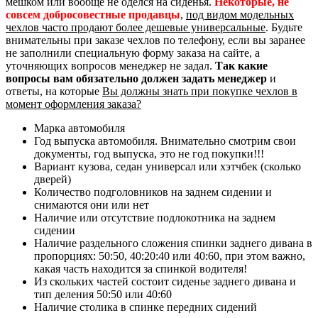
мешком или вообще не оделся на сиденья.
Некоторые, не
совсем добросовестные продавцы
,
под видом модельных
чехлов часто продают более дешевые универсальные
. Будьте
внимательны при заказе чехлов по телефону, если вы заранее
не заполнили специальную форму заказа на сайте, а
уточняющих вопросов менеджер не задал.
Так какие
вопросы вам обязательно должен задать менеджер
и
ответы, на которые
Вы должны знать при покупке чехлов в
момент оформления заказа?
Марка автомобиля
Год выпуска автомобиля. Внимательно смотрим свои
документы, год выпуска, это не год покупки!!!
Вариант кузова, седан универсал или хэтчбек (сколько
дверей)
Количество подголовников на заднем сидении и
снимаются они или нет
Наличие или отсутствие подлокотника на заднем
сидении
Наличие раздельного сложения спинки заднего дивана в
пропорциях: 50:50, 40:20:40 или 40:60, при этом важно,
какая часть находится за спинкой водителя!
Из скольких частей состоит сиденье заднего дивана и
тип деления 50:50 или 40:60
Наличие столика в спинке передних сидений