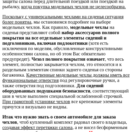
защиты салона перед длительной поездкой или поездкой на
рыбалку,
когда покупка модельных чехлов не целесообразна.
Поскольку с универсальными чехлами на сиденья ситуация
более понятна
, мы остановимся подробнее на выборе
модельных чехлов. Как правило,
модельные чехлы
на
сиденья представляют собой
набор аксессуаров полного
покрытия на все отдельные элементы сидений и
подголовников, включая подлокотники
(хотя есть
исключения по моделям, обусловленные конструктивными
особенностями салона, но об этом Вас обязательно
предупредят).
Чехол полного покрытия означает
, что весь
элемент, полностью закрывается чехлом, это относится и к
раздельным элементам спинки заднего сиденья со стороны
багажника.
Качественные модельные чехлы должны иметь все
функциональные отверстия
под регулировочные ручки, а
также отверстия под подголовники.
Для сидений
оборудованных подушками безопасности
, соответствующий
шов в чехле выполнен специальной ослабленной строчкой.
При грамотной установке чехлов
все крепежные элементы
прячутся и визуально не видны.
Итак что нужно знать о своем автомобиле для заказа
чехлов
, чтоб купленный комплект радовал своего владельца,
создавая эффект перетяжки салона
, а не висел бесформенным