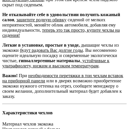
скрыт под сиденьем.
Не отказывайте себе в удовольствии получить кожаный
салон
,
защитите родную обивку
сидений от мелких
неприятностей, меняйте облик автомобиля, добавляя ему
индивидуальности,
теперь это так просто, купите чехлы на
сидения!
Легкие в установке, простые в уходе,
дышащие чехлы из
экокожи
будут радовать Вас долгие годы
. Вы несомненно
оцените идеальную посадку и современные экологически
чистые,
гипоаллергенные материалы
,
устойчивые к
ультрафиолету, низким и высоким температурам
.
Важно!
При
необходимости перетяжки в тон чехлам вставок
на приборной панели
или в дверях возможно приобретение
экокожи нужного оттенка на отрез, сообщите менеджеру о
своем желании, дополнительный материал будет добавлен к
заказу.
Характеристики чехлов
Материал чехлов
экокожа