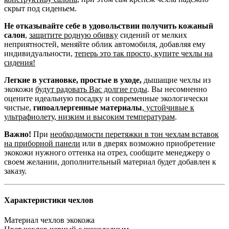
скрыт под сиденьем.
Не отказывайте себе в удовольствии получить кожаный
салон
,
защитите родную обивку
сидений от мелких
неприятностей, меняйте облик автомобиля, добавляя ему
индивидуальности,
теперь это так просто, купите чехлы на
сидения!
Легкие в установке, простые в уходе,
дышащие чехлы из
экокожи
будут радовать Вас долгие годы
. Вы несомненно
оцените идеальную посадку и современные экологически
чистые,
гипоаллергенные материалы
,
устойчивые к
ультрафиолету, низким и высоким температурам
.
Важно!
При
необходимости перетяжки в тон чехлам вставок
на приборной панели
или в дверях возможно приобретение
экокожи нужного оттенка на отрез, сообщите менеджеру о
своем желании, дополнительный материал будет добавлен к
заказу.
Характеристики чехлов
Материал чехлов
экокожа