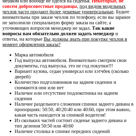
мешком или вообще не оделся на сиденья.
Некоторые, не
совсем добросовестные продавцы
,
под видом модельных
чехлов часто продают более дешевые универсальные
. Будьте
внимательны при заказе чехлов по телефону, если вы заранее
не заполнили специальную форму заказа на сайте, а
уточняющих вопросов менеджер не задал.
Так какие
вопросы вам обязательно должен задать менеджер
и
ответы, на которые
Вы должны знать при покупке чехлов в
момент оформления заказа?
Марка автомобиля
Год выпуска автомобиля. Внимательно смотрим свои
документы, год выпуска, это не год покупки!!!
Вариант кузова, седан универсал или хэтчбек (сколько
дверей)
Количество подголовников на заднем сидении и
снимаются они или нет
Наличие или отсутствие подлокотника на заднем
сидении
Наличие раздельного сложения спинки заднего дивана в
пропорциях: 50:50, 40:20:40 или 40:60, при этом важно,
какая часть находится за спинкой водителя!
Из скольких частей состоит сиденье заднего дивана и
тип деления 50:50 или 40:60
Наличие столика в спинке передних сидений