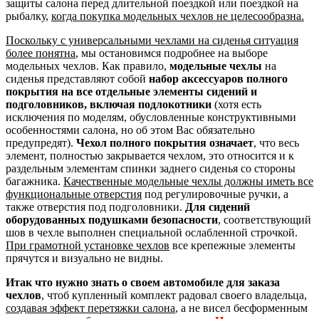
защиты салона перед длительной поездкой или поездкой на
рыбалку,
когда покупка модельных чехлов не целесообразна.
Поскольку с универсальными чехлами на сиденья ситуация
более понятна
, мы остановимся подробнее на выборе
модельных чехлов. Как правило,
модельные чехлы
на
сиденья представляют собой
набор аксессуаров полного
покрытия на все отдельные элементы сидений и
подголовников, включая подлокотники
(хотя есть
исключения по моделям, обусловленные конструктивными
особенностями салона, но об этом Вас обязательно
предупредят).
Чехол полного покрытия означает
, что весь
элемент, полностью закрывается чехлом, это относится и к
раздельным элементам спинки заднего сиденья со стороны
багажника.
Качественные модельные чехлы должны иметь все
функциональные отверстия
под регулировочные ручки, а
также отверстия под подголовники.
Для сидений
оборудованных подушками безопасности
, соответствующий
шов в чехле выполнен специальной ослабленной строчкой.
При грамотной установке чехлов
все крепежные элементы
прячутся и визуально не видны.
Итак что нужно знать о своем автомобиле для заказа
чехлов
, чтоб купленный комплект радовал своего владельца,
создавая эффект перетяжки салона
, а не висел бесформенным