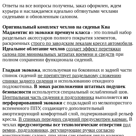
Ответы на все вопросы получены, заказ оформлен, ждем
курьера и наслаждаемся идеально обтянутыми чехлами
сиденьями и обновленным салоном.
Оригинальный комплект чехлов на сиденья Киа
Маджентис из экокожи премиум класса
- это полный набор
раздельных аксессуаров полного покрытия элементов,
раскроенных
строго по заводским лекалам кресел автомобиля
.
Идеальное облегание чехлов
создает эффект перетяжки
салона при минимальных затратах времени и средств
при
полном сохранении функционала сидений.
Гладкая экокожа
, используемая на боковинах и задней части
спинок сидений
не препятствует раздельному сложению
спинки заднего сидения
и использованию откидного
подлокотника.
В зонах расположения штатных подушек
безопасности
используется специальный ослабленный шов.
Центральная часть сидения и подголовника
выполняется
из
перфорированной экокожи
с подкладкой из мелкопористого
вспененного ППУ, создающего дополнительный
амортизирующий комфортный слой, подчеркивающий рельеф
кресла.
В спинках передних сидений предусмотрен карман.
В
чехлах
предусмотрены все технологические отверстия
под
ремни, подголовники, регулирующие ручки согласно
конструктиву салона
, при этом сам крепеж чехла надежно