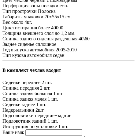
Цвет чехлов
черный с шоколадным
Перфорация зоны посадки
есть
Тип прострочки
Полоска
Габариты упаковки
70х55х15 см.
Вес
около 4кг.
Цикл истирания
более 40000
Толщина внешнего слоя
до 1,2 мм.
Спинка заднего сиденья
раздельная 40\60
Заднее сиденье
сплошное
Год выпуска автомобиля
2005-2010
Тип кузова автомобиля
седан
В комплект чехлов входит
Сиденье переднее
2 шт.
Спинка передняя
2 шт.
Спинка задняя большая
1 шт.
Спинка задняя малая
1 шт.
Сиденье заднее
1 шт.
Надкрыльники
2шт.
Подголовники
передние+задние
Подлокотник задний
1 шт.
Инструкция по установке
1 шт.
Ваше имя: