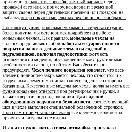
прилично,
однако это скорее бюджетный вариант
перед
продажей авто или, к примеру, как вариант временной
защиты салона перед длительной поездкой или поездкой на
рыбалку,
когда покупка модельных чехлов не целесообразна.
Поскольку с универсальными чехлами на сиденья ситуация
более понятна
, мы остановимся подробнее на выборе
модельных чехлов. Как правило,
модельные чехлы
на
сиденья представляют собой
набор аксессуаров полного
покрытия на все отдельные элементы сидений и
подголовников, включая подлокотники
(хотя есть
исключения по моделям, обусловленные конструктивными
особенностями салона, но об этом Вас обязательно
предупредят).
Чехол полного покрытия означает
, что весь
элемент, полностью закрывается чехлом, это относится и к
раздельным элементам спинки заднего сиденья со стороны
багажника.
Качественные модельные чехлы должны иметь все
функциональные отверстия
под регулировочные ручки, а
также отверстия под подголовники.
Для сидений
оборудованных подушками безопасности
, соответствующий
шов в чехле выполнен специальной ослабленной строчкой.
При грамотной установке чехлов
все крепежные элементы
прячутся и визуально не видны.
Итак что нужно знать о своем автомобиле для заказа