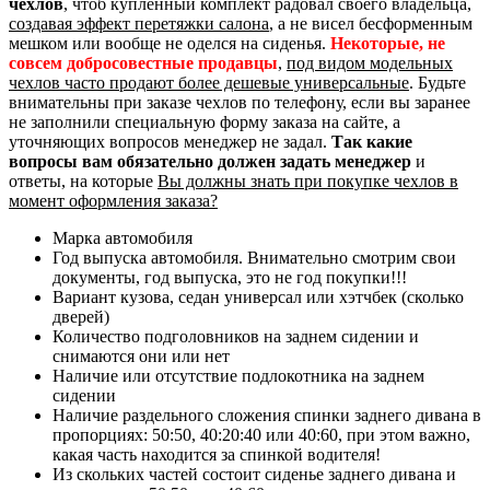
чехлов
, чтоб купленный комплект радовал своего владельца,
создавая эффект перетяжки салона
, а не висел бесформенным
мешком или вообще не оделся на сиденья.
Некоторые, не
совсем добросовестные продавцы
,
под видом модельных
чехлов часто продают более дешевые универсальные
. Будьте
внимательны при заказе чехлов по телефону, если вы заранее
не заполнили специальную форму заказа на сайте, а
уточняющих вопросов менеджер не задал.
Так какие
вопросы вам обязательно должен задать менеджер
и
ответы, на которые
Вы должны знать при покупке чехлов в
момент оформления заказа?
Марка автомобиля
Год выпуска автомобиля. Внимательно смотрим свои
документы, год выпуска, это не год покупки!!!
Вариант кузова, седан универсал или хэтчбек (сколько
дверей)
Количество подголовников на заднем сидении и
снимаются они или нет
Наличие или отсутствие подлокотника на заднем
сидении
Наличие раздельного сложения спинки заднего дивана в
пропорциях: 50:50, 40:20:40 или 40:60, при этом важно,
какая часть находится за спинкой водителя!
Из скольких частей состоит сиденье заднего дивана и