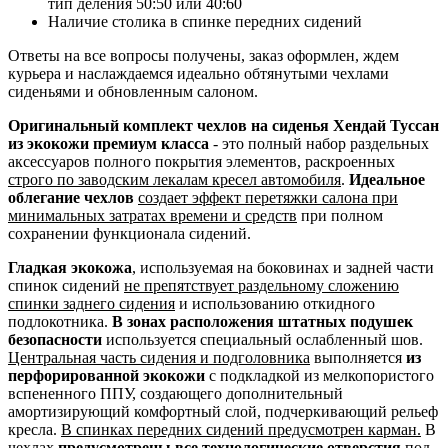
тип деления 50:50 или 40:60
Наличие столика в спинке передних сидений
Ответы на все вопросы получены, заказ оформлен, ждем
курьера и наслаждаемся идеально обтянутыми чехлами
сиденьями и обновленным салоном.
Оригинальный комплект чехлов на сиденья Хендай Туссан
из экокожи премиум класса
- это полный набор раздельных
аксессуаров полного покрытия элементов, раскроенных
строго по заводским лекалам кресел автомобиля
.
Идеальное
облегание чехлов
создает эффект перетяжки салона при
минимальных затратах времени и средств
при полном
сохранении функционала сидений.
Гладкая экокожа
, используемая на боковинах и задней части
спинок сидений
не препятствует раздельному сложению
спинки заднего сидения
и использованию откидного
подлокотника.
В зонах расположения штатных подушек
безопасности
используется специальный ослабленный шов.
Центральная часть сидения и подголовника
выполняется
из
перфорированной экокожи
с подкладкой из мелкопористого
вспененного ППУ, создающего дополнительный
амортизирующий комфортный слой, подчеркивающий рельеф
кресла.
В спинках передних сидений предусмотрен карман.
В
чехлах
предусмотрены все технологические отверстия
под