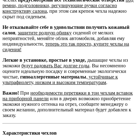
ремни, подголовники, регулирующие ручки согласно
конструктиву салона
, при этом сам крепеж чехла надежно
скрыт под сиденьем.
Не отказывайте себе в удовольствии получить кожаный
салон
,
защитите родную обивку
сидений от мелких
неприятностей, меняйте облик автомобиля, добавляя ему
индивидуальности,
теперь это так просто, купите чехлы на
сидения!
Легкие в установке, простые в уходе,
дышащие чехлы из
экокожи
будут радовать Вас долгие годы
. Вы несомненно
оцените идеальную посадку и современные экологически
чистые,
гипоаллергенные материалы
,
устойчивые к
ультрафиолету, низким и высоким температурам
.
Важно!
При
необходимости перетяжки в тон чехлам вставок
на приборной панели
или в дверях возможно приобретение
экокожи нужного оттенка на отрез, сообщите менеджеру о
своем желании, дополнительный материал будет добавлен к
заказу.
Характеристики чехлов