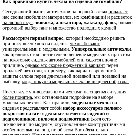
Как правильно купить чехлы на сиденья автомобиля?
Сегодняшний рынок авточехлов на первый взгляд
поражает
нас своим изобилием материалов, их комбинаций и расцветок
на любой вкус
,
экокожа, алькантара, жаккард, флок
, однако
огромный выбор таит и множество подводных камней.
Рассмотрим первый вопрос,
который необходимо решить
при покупке чехлов на сиденья:
чехлы бывают
универсальными и модельными.
Универсальные авточехлы,
как правило, стоят значительно дешевле модельных при этом
на некоторые сиденья автомобилей они садятся вполне
прилично,
однако это скорее бюджетный вариант
перед
продажей авто или, к примеру, как вариант временной
защиты салона перед длительной поездкой или поездкой на
рыбалку,
когда покупка модельных чехлов не целесообразна.
Поскольку с универсальными чехлами на сиденья ситуация
более понятна
, мы остановимся подробнее на выборе
модельных чехлов. Как правило,
модельные чехлы
на
сиденья представляют собой
набор аксессуаров полного
покрытия на все отдельные элементы сидений и
подголовников, включая подлокотники
(хотя есть
исключения по моделям, обусловленные конструктивными
особенностями салона, но об этом Вас обязательно