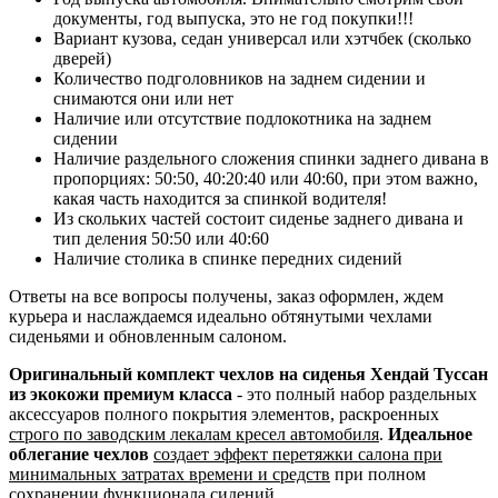
документы, год выпуска, это не год покупки!!!
Вариант кузова, седан универсал или хэтчбек (сколько
дверей)
Количество подголовников на заднем сидении и
снимаются они или нет
Наличие или отсутствие подлокотника на заднем
сидении
Наличие раздельного сложения спинки заднего дивана в
пропорциях: 50:50, 40:20:40 или 40:60, при этом важно,
какая часть находится за спинкой водителя!
Из скольких частей состоит сиденье заднего дивана и
тип деления 50:50 или 40:60
Наличие столика в спинке передних сидений
Ответы на все вопросы получены, заказ оформлен, ждем
курьера и наслаждаемся идеально обтянутыми чехлами
сиденьями и обновленным салоном.
Оригинальный комплект чехлов на сиденья Хендай Туссан
из экокожи премиум класса
- это полный набор раздельных
аксессуаров полного покрытия элементов, раскроенных
строго по заводским лекалам кресел автомобиля
.
Идеальное
облегание чехлов
создает эффект перетяжки салона при
минимальных затратах времени и средств
при полном
сохранении функционала сидений.