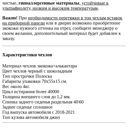
чистые,
гипоаллергенные материалы
,
устойчивые к
ультрафиолету, низким и высоким температурам
.
Важно!
При
необходимости перетяжки в тон чехлам вставок
на приборной панели
или в дверях возможно приобретение
экокожи нужного оттенка на отрез, сообщите менеджеру о
своем желании, дополнительный материал будет добавлен к
заказу.
Характеристики чехлов
Материал чехлов
экокожа+алькантара
Цвет чехлов
черный с шоколадным
Тип прострочки
Полоска
Габариты упаковки
70х55х15 см.
Вес
около 4кг.
Цикл истирания
более 40000
Толщина внешнего слоя
до 1,2 мм.
Спинка заднего сиденья
раздельная 40\60
Заднее сиденье
сплошное
Год выпуска автомобиля
с 2018-2021
Тип кузова автомобиля
джип