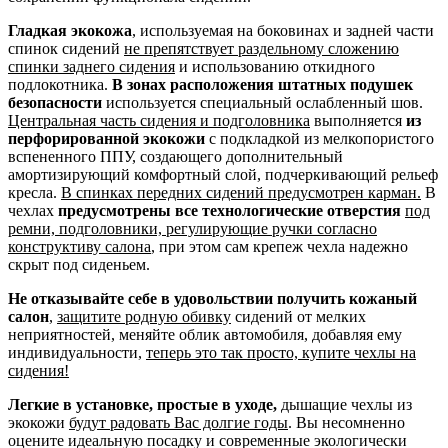
Гладкая экокожа
, используемая на боковинах и задней части
спинок сидений
не препятствует раздельному сложению
спинки заднего сидения
и использованию откидного
подлокотника.
В зонах расположения штатных подушек
безопасности
используется специальный ослабленный шов.
Центральная часть сидения и подголовника
выполняется
из
перфорированной экокожи
с подкладкой из мелкопористого
вспененного ППУ, создающего дополнительный
амортизирующий комфортный слой, подчеркивающий рельеф
кресла.
В спинках передних сидений предусмотрен карман.
В
чехлах
предусмотрены все технологические отверстия
под
ремни, подголовники, регулирующие ручки согласно
конструктиву салона
, при этом сам крепеж чехла надежно
скрыт под сиденьем.
Не отказывайте себе в удовольствии получить кожаный
салон
,
защитите родную обивку
сидений от мелких
неприятностей, меняйте облик автомобиля, добавляя ему
индивидуальности,
теперь это так просто, купите чехлы на
сидения!
Легкие в установке, простые в уходе,
дышащие чехлы из
экокожи
будут радовать Вас долгие годы
. Вы несомненно
оцените идеальную посадку и современные экологически