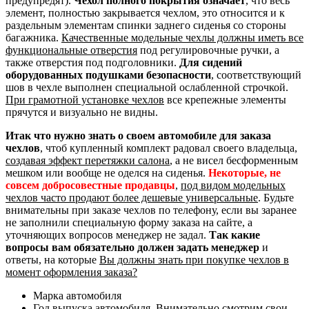
предупредят).
Чехол полного покрытия означает
, что весь
элемент, полностью закрывается чехлом, это относится и к
раздельным элементам спинки заднего сиденья со стороны
багажника.
Качественные модельные чехлы должны иметь все
функциональные отверстия
под регулировочные ручки, а
также отверстия под подголовники.
Для сидений
оборудованных подушками безопасности
, соответствующий
шов в чехле выполнен специальной ослабленной строчкой.
При грамотной установке чехлов
все крепежные элементы
прячутся и визуально не видны.
Итак что нужно знать о своем автомобиле для заказа
чехлов
, чтоб купленный комплект радовал своего владельца,
создавая эффект перетяжки салона
, а не висел бесформенным
мешком или вообще не оделся на сиденья.
Некоторые, не
совсем добросовестные продавцы
,
под видом модельных
чехлов часто продают более дешевые универсальные
. Будьте
внимательны при заказе чехлов по телефону, если вы заранее
не заполнили специальную форму заказа на сайте, а
уточняющих вопросов менеджер не задал.
Так какие
вопросы вам обязательно должен задать менеджер
и
ответы, на которые
Вы должны знать при покупке чехлов в
момент оформления заказа?
Марка автомобиля
Год выпуска автомобиля. Внимательно смотрим свои