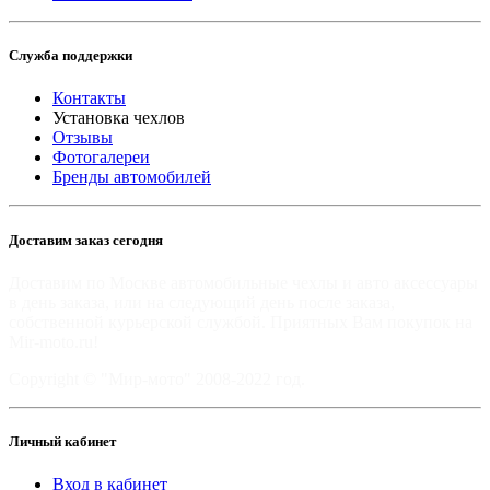
Служба поддержки
Контакты
Установка чехлов
Отзывы
Фотогалереи
Бренды автомобилей
Доставим заказ сегодня
Доставим по Москве автомобильные чехлы и авто аксессуары
в день заказа, или на следующий день после заказа,
собственной курьерской службой. Приятных Вам покупок на
Mir-moto.ru!
Copyright © "Мир-мото" 2008-2022 год.
Личный кабинет
Вход в кабинет