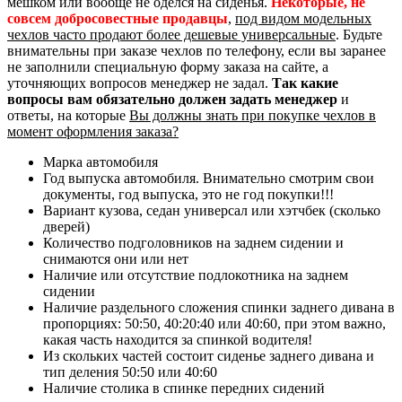
мешком или вообще не оделся на сиденья.
Некоторые, не
совсем добросовестные продавцы
,
под видом модельных
чехлов часто продают более дешевые универсальные
. Будьте
внимательны при заказе чехлов по телефону, если вы заранее
не заполнили специальную форму заказа на сайте, а
уточняющих вопросов менеджер не задал.
Так какие
вопросы вам обязательно должен задать менеджер
и
ответы, на которые
Вы должны знать при покупке чехлов в
момент оформления заказа?
Марка автомобиля
Год выпуска автомобиля. Внимательно смотрим свои
документы, год выпуска, это не год покупки!!!
Вариант кузова, седан универсал или хэтчбек (сколько
дверей)
Количество подголовников на заднем сидении и
снимаются они или нет
Наличие или отсутствие подлокотника на заднем
сидении
Наличие раздельного сложения спинки заднего дивана в
пропорциях: 50:50, 40:20:40 или 40:60, при этом важно,
какая часть находится за спинкой водителя!
Из скольких частей состоит сиденье заднего дивана и
тип деления 50:50 или 40:60
Наличие столика в спинке передних сидений