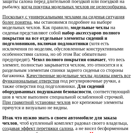
защиты салона перед длительной поездкой или поездкой на
рыбалку,
когда покупка модельных чехлов не целесообразна.
Поскольку с универсальными чехлами на сиденья ситуация
более понятна
, мы остановимся подробнее на выборе
модельных чехлов. Как правило,
модельные чехлы
на
сиденья представляют собой
набор аксессуаров полного
покрытия на все отдельные элементы сидений и
подголовников, включая подлокотники
(хотя есть
исключения по моделям, обусловленные конструктивными
особенностями салона, но об этом Вас обязательно
предупредят).
Чехол полного покрытия означает
, что весь
элемент, полностью закрывается чехлом, это относится и к
раздельным элементам спинки заднего сиденья со стороны
багажника.
Качественные модельные чехлы должны иметь все
функциональные отверстия
под регулировочные ручки, а
также отверстия под подголовники.
Для сидений
оборудованных подушками безопасности
, соответствующий
шов в чехле выполнен специальной ослабленной строчкой.
При грамотной установке чехлов
все крепежные элементы
прячутся и визуально не видны.
Итак что нужно знать о своем автомобиле для заказа
чехлов
, чтоб купленный комплект радовал своего владельца,
создавая эффект перетяжки салона
, а не висел бесформенным