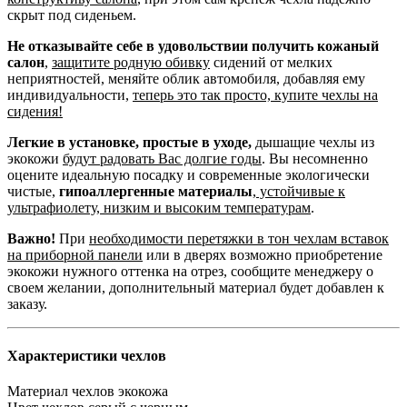
скрыт под сиденьем.
Не отказывайте себе в удовольствии получить кожаный
салон
,
защитите родную обивку
сидений от мелких
неприятностей, меняйте облик автомобиля, добавляя ему
индивидуальности,
теперь это так просто, купите чехлы на
сидения!
Легкие в установке, простые в уходе,
дышащие чехлы из
экокожи
будут радовать Вас долгие годы
. Вы несомненно
оцените идеальную посадку и современные экологически
чистые,
гипоаллергенные материалы
,
устойчивые к
ультрафиолету, низким и высоким температурам
.
Важно!
При
необходимости перетяжки в тон чехлам вставок
на приборной панели
или в дверях возможно приобретение
экокожи нужного оттенка на отрез, сообщите менеджеру о
своем желании, дополнительный материал будет добавлен к
заказу.
Характеристики чехлов
Материал чехлов
экокожа