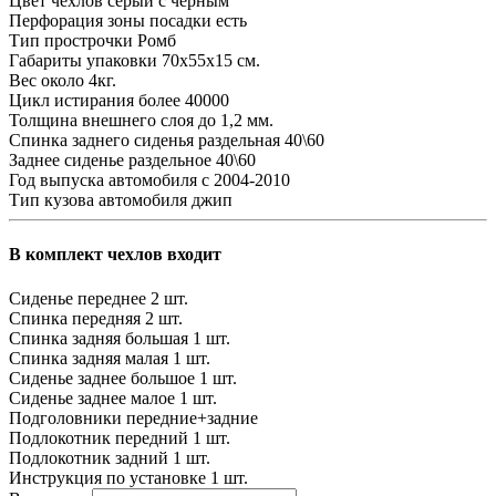
Цвет чехлов
серый с черным
Перфорация зоны посадки
есть
Тип прострочки
Ромб
Габариты упаковки
70х55х15 см.
Вес
около 4кг.
Цикл истирания
более 40000
Толщина внешнего слоя
до 1,2 мм.
Спинка заднего сиденья
раздельная 40\60
Заднее сиденье
раздельное 40\60
Год выпуска автомобиля
с 2004-2010
Тип кузова автомобиля
джип
В комплект чехлов входит
Сиденье переднее
2 шт.
Спинка передняя
2 шт.
Спинка задняя большая
1 шт.
Спинка задняя малая
1 шт.
Сиденье заднее большое
1 шт.
Сиденье заднее малое
1 шт.
Подголовники
передние+задние
Подлокотник передний
1 шт.
Подлокотник задний
1 шт.
Инструкция по установке
1 шт.