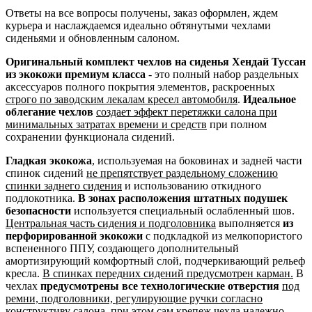
Ответы на все вопросы получены, заказ оформлен, ждем
курьера и наслаждаемся идеально обтянутыми чехлами
сиденьями и обновленным салоном.
Оригинальный комплект чехлов на сиденья Хендай Туссан
из экокожи премиум класса
- это полный набор раздельных
аксессуаров полного покрытия элементов, раскроенных
строго по заводским лекалам кресел автомобиля
.
Идеальное
облегание чехлов
создает эффект перетяжки салона при
минимальных затратах времени и средств
при полном
сохранении функционала сидений.
Гладкая экокожа
, используемая на боковинах и задней части
спинок сидений
не препятствует раздельному сложению
спинки заднего сидения
и использованию откидного
подлокотника.
В зонах расположения штатных подушек
безопасности
используется специальный ослабленный шов.
Центральная часть сидения и подголовника
выполняется
из
перфорированной экокожи
с подкладкой из мелкопористого
вспененного ППУ, создающего дополнительный
амортизирующий комфортный слой, подчеркивающий рельеф
кресла.
В спинках передних сидений предусмотрен карман.
В
чехлах
предусмотрены все технологические отверстия
под
ремни, подголовники, регулирующие ручки согласно
конструктиву салона
, при этом сам крепеж чехла надежно