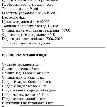
Цвет чехлов
черный с оранжевым
Перфорация зоны посадки
есть
Тип прострочки
Ромб
Габариты упаковки
70х55х15 см.
Вес
около 4кг.
Цикл истирания
более 40000
Толщина внешнего слоя
до 1,2 мм.
Спинка заднего сиденья
раздельная 40\60
Заднее сиденье
раздельное 40\60
Год выпуска автомобиля
с 2004-2010
Тип кузова автомобиля
джип
В комплект чехлов входит
Сиденье переднее
2 шт.
Спинка передняя
2 шт.
Спинка задняя большая
1 шт.
Спинка задняя малая
1 шт.
Сиденье заднее большое
1 шт.
Сиденье заднее малое
1 шт.
Подголовники
передние+задние
Подлокотник передний
1 шт.
Подлокотник задний
1 шт.
Инструкция по установке
1 шт.