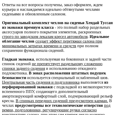
Ответы на все вопросы получены, заказ оформлен, ждем
курьера и наслаждаемся идеально обтянутыми чехлами
сиденьями и обновленным салоном.
Оригинальный комплект чехлов на сиденья Хендай Туссан
из экокожи премиум класса
- это полный набор раздельных
аксессуаров полного покрытия элементов, раскроенных
строго по заводским лекалам кресел автомобиля
.
Идеальное
облегание чехлов
создает эффект перетяжки салона при
минимальных затратах времени и средств
при полном
сохранении функционала сидений.
Гладкая экокожа
, используемая на боковинах и задней части
спинок сидений
не препятствует раздельному сложению
спинки заднего сидения
и использованию откидного
подлокотника.
В зонах расположения штатных подушек
безопасности
используется специальный ослабленный шов.
Центральная часть сидения и подголовника
выполняется
из
перфорированной экокожи
с подкладкой из мелкопористого
вспененного ППУ, создающего дополнительный
амортизирующий комфортный слой, подчеркивающий рельеф
кресла.
В спинках передних сидений предусмотрен карман.
В
чехлах
предусмотрены все технологические отверстия
под
ремни, подголовники, регулирующие ручки согласно
конструктиву салона
, при этом сам крепеж чехла надежно