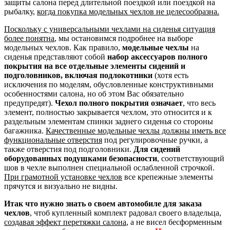
защиты салона перед длительной поездкой или поездкой на
рыбалку,
когда покупка модельных чехлов не целесообразна.
Поскольку с универсальными чехлами на сиденья ситуация
более понятна
, мы остановимся подробнее на выборе
модельных чехлов. Как правило,
модельные чехлы
на
сиденья представляют собой
набор аксессуаров полного
покрытия на все отдельные элементы сидений и
подголовников, включая подлокотники
(хотя есть
исключения по моделям, обусловленные конструктивными
особенностями салона, но об этом Вас обязательно
предупредят).
Чехол полного покрытия означает
, что весь
элемент, полностью закрывается чехлом, это относится и к
раздельным элементам спинки заднего сиденья со стороны
багажника.
Качественные модельные чехлы должны иметь все
функциональные отверстия
под регулировочные ручки, а
также отверстия под подголовники.
Для сидений
оборудованных подушками безопасности
, соответствующий
шов в чехле выполнен специальной ослабленной строчкой.
При грамотной установке чехлов
все крепежные элементы
прячутся и визуально не видны.
Итак что нужно знать о своем автомобиле для заказа
чехлов
, чтоб купленный комплект радовал своего владельца,
создавая эффект перетяжки салона
, а не висел бесформенным