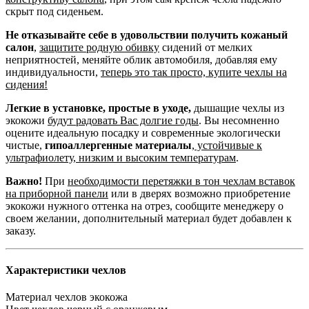
скрыт под сиденьем.
Не отказывайте себе в удовольствии получить кожаный
салон
,
защитите родную обивку
сидений от мелких
неприятностей, меняйте облик автомобиля, добавляя ему
индивидуальности,
теперь это так просто, купите чехлы на
сидения!
Легкие в установке, простые в уходе,
дышащие чехлы из
экокожи
будут радовать Вас долгие годы
. Вы несомненно
оцените идеальную посадку и современные экологически
чистые,
гипоаллергенные материалы
,
устойчивые к
ультрафиолету, низким и высоким температурам
.
Важно!
При
необходимости перетяжки в тон чехлам вставок
на приборной панели
или в дверях возможно приобретение
экокожи нужного оттенка на отрез, сообщите менеджеру о
своем желании, дополнительный материал будет добавлен к
заказу.
Характеристики чехлов
Материал чехлов
экокожа