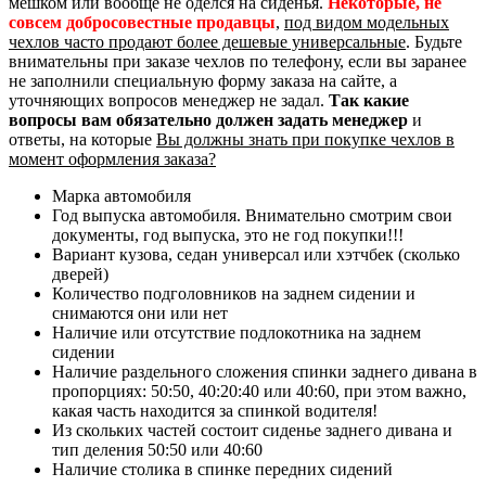
мешком или вообще не оделся на сиденья.
Некоторые, не
совсем добросовестные продавцы
,
под видом модельных
чехлов часто продают более дешевые универсальные
. Будьте
внимательны при заказе чехлов по телефону, если вы заранее
не заполнили специальную форму заказа на сайте, а
уточняющих вопросов менеджер не задал.
Так какие
вопросы вам обязательно должен задать менеджер
и
ответы, на которые
Вы должны знать при покупке чехлов в
момент оформления заказа?
Марка автомобиля
Год выпуска автомобиля. Внимательно смотрим свои
документы, год выпуска, это не год покупки!!!
Вариант кузова, седан универсал или хэтчбек (сколько
дверей)
Количество подголовников на заднем сидении и
снимаются они или нет
Наличие или отсутствие подлокотника на заднем
сидении
Наличие раздельного сложения спинки заднего дивана в
пропорциях: 50:50, 40:20:40 или 40:60, при этом важно,
какая часть находится за спинкой водителя!
Из скольких частей состоит сиденье заднего дивана и
тип деления 50:50 или 40:60
Наличие столика в спинке передних сидений