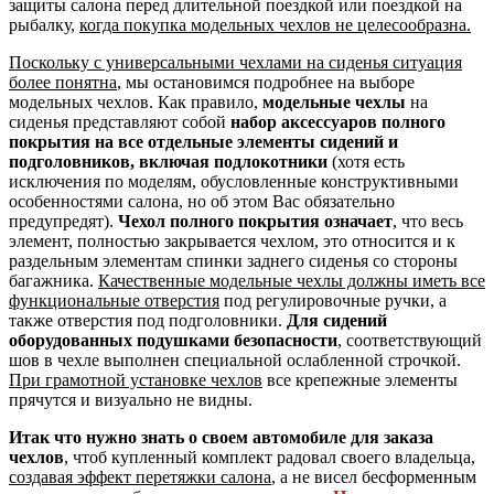
защиты салона перед длительной поездкой или поездкой на
рыбалку,
когда покупка модельных чехлов не целесообразна.
Поскольку с универсальными чехлами на сиденья ситуация
более понятна
, мы остановимся подробнее на выборе
модельных чехлов. Как правило,
модельные чехлы
на
сиденья представляют собой
набор аксессуаров полного
покрытия на все отдельные элементы сидений и
подголовников, включая подлокотники
(хотя есть
исключения по моделям, обусловленные конструктивными
особенностями салона, но об этом Вас обязательно
предупредят).
Чехол полного покрытия означает
, что весь
элемент, полностью закрывается чехлом, это относится и к
раздельным элементам спинки заднего сиденья со стороны
багажника.
Качественные модельные чехлы должны иметь все
функциональные отверстия
под регулировочные ручки, а
также отверстия под подголовники.
Для сидений
оборудованных подушками безопасности
, соответствующий
шов в чехле выполнен специальной ослабленной строчкой.
При грамотной установке чехлов
все крепежные элементы
прячутся и визуально не видны.
Итак что нужно знать о своем автомобиле для заказа
чехлов
, чтоб купленный комплект радовал своего владельца,
создавая эффект перетяжки салона
, а не висел бесформенным