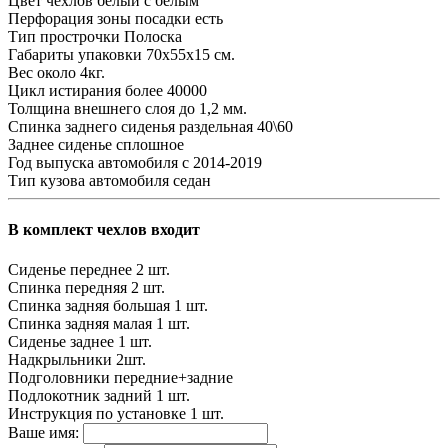
Цвет чехлов
белый с белым
Перфорация зоны посадки
есть
Тип прострочки
Полоска
Габариты упаковки
70х55х15 см.
Вес
около 4кг.
Цикл истирания
более 40000
Толщина внешнего слоя
до 1,2 мм.
Спинка заднего сиденья
раздельная 40\60
Заднее сиденье
сплошное
Год выпуска автомобиля
с 2014-2019
Тип кузова автомобиля
седан
В комплект чехлов входит
Сиденье переднее
2 шт.
Спинка передняя
2 шт.
Спинка задняя большая
1 шт.
Спинка задняя малая
1 шт.
Сиденье заднее
1 шт.
Надкрыльники
2шт.
Подголовники
передние+задние
Подлокотник задний
1 шт.
Инструкция по установке
1 шт.
Ваше имя: