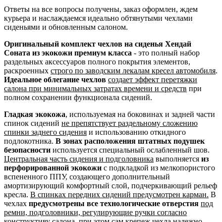
Ответы на все вопросы получены, заказ оформлен, ждем
курьера и наслаждаемся идеально обтянутыми чехлами
сиденьями и обновленным салоном.
Оригинальный комплект чехлов на сиденья Хендай
Соната из экокожи премиум класса
- это полный набор
раздельных аксессуаров полного покрытия элементов,
раскроенных
строго по заводским лекалам кресел автомобиля
.
Идеальное облегание чехлов
создает эффект перетяжки
салона при минимальных затратах времени и средств
при
полном сохранении функционала сидений.
Гладкая экокожа
, используемая на боковинах и задней части
спинок сидений
не препятствует раздельному сложению
спинки заднего сидения
и использованию откидного
подлокотника.
В зонах расположения штатных подушек
безопасности
используется специальный ослабленный шов.
Центральная часть сидения и подголовника
выполняется
из
перфорированной экокожи
с подкладкой из мелкопористого
вспененного ППУ, создающего дополнительный
амортизирующий комфортный слой, подчеркивающий рельеф
кресла.
В спинках передних сидений предусмотрен карман.
В
чехлах
предусмотрены все технологические отверстия
под
ремни, подголовники, регулирующие ручки согласно
конструктиву салона
, при этом сам крепеж чехла надежно