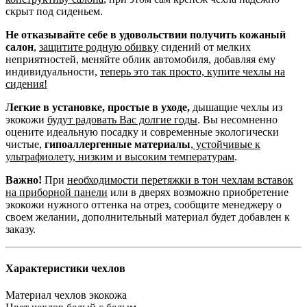
скрыт под сиденьем.
Не отказывайте себе в удовольствии получить кожаный
салон
,
защитите родную обивку
сидений от мелких
неприятностей, меняйте облик автомобиля, добавляя ему
индивидуальности,
теперь это так просто, купите чехлы на
сидения!
Легкие в установке, простые в уходе,
дышащие чехлы из
экокожи
будут радовать Вас долгие годы
. Вы несомненно
оцените идеальную посадку и современные экологически
чистые,
гипоаллергенные материалы
,
устойчивые к
ультрафиолету, низким и высоким температурам
.
Важно!
При
необходимости перетяжки в тон чехлам вставок
на приборной панели
или в дверях возможно приобретение
экокожи нужного оттенка на отрез, сообщите менеджеру о
своем желании, дополнительный материал будет добавлен к
заказу.
Характеристики чехлов
Материал чехлов
экокожа