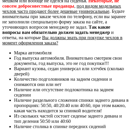
мешком или вообще не оделся на сиденья.
Некоторые, не
совсем добросовестные продавцы
,
под видом модельных
чехлов часто продают более дешевые универсальные
. Будьте
внимательны при заказе чехлов по телефону, если вы заранее
не заполнили специальную форму заказа на сайте, а
уточняющих вопросов менеджер не задал.
Так какие
вопросы вам обязательно должен задать менеджер
и
ответы, на которые
Вы должны знать при покупке чехлов в
момент оформления заказа?
Марка автомобиля
Год выпуска автомобиля. Внимательно смотрим свои
документы, год выпуска, это не год покупки!!!
Вариант кузова, седан универсал или хэтчбек (сколько
дверей)
Количество подголовников на заднем сидении и
снимаются они или нет
Наличие или отсутствие подлокотника на заднем
сидении
Наличие раздельного сложения спинки заднего дивана в
пропорциях: 50:50, 40:20:40 или 40:60, при этом важно,
какая часть находится за спинкой водителя!
Из скольких частей состоит сиденье заднего дивана и
тип деления 50:50 или 40:60
Наличие столика в спинке передних сидений