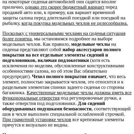
на некоторые сиденья автомобилей они садятся вполне
прилично,
однако это скорее бюджетный вариант
перед
продажей авто или, к примеру, как вариант временной
защиты салона перед длительной поездкой или поездкой на
рыбалку,
когда покупка модельных чехлов не целесообразна.
Поскольку с универсальными чехлами на сиденья ситуация
более понятна
, мы остановимся подробнее на выборе
модельных чехлов. Как правило,
модельные чехлы
на
сиденья представляют собой
набор аксессуаров полного
покрытия на все отдельные элементы сидений и
подголовников, включая подлокотники
(хотя есть
исключения по моделям, обусловленные конструктивными
особенностями салона, но об этом Вас обязательно
предупредят).
Чехол полного покрытия означает
, что весь
элемент, полностью закрывается чехлом, это относится и к
раздельным элементам спинки заднего сиденья со стороны
багажника.
Качественные модельные чехлы должны иметь все
функциональные отверстия
под регулировочные ручки, а
также отверстия под подголовники.
Для сидений
оборудованных подушками безопасности
, соответствующий
шов в чехле выполнен специальной ослабленной строчкой.
При грамотной установке чехлов
все крепежные элементы
прячутся и визуально не видны.