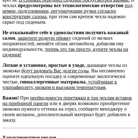
чехлах
предусмотрены все технологические отверстия
под
ремни, подголовники, регулирующие ручки согласно
конструктиву салона
, при этом сам крепеж чехла надежно
скрыт под сиденьем.
Не отказывайте себе в удовольствии получить кожаный
салон
,
защитите родную обивку
сидений от мелких
неприятностей, меняйте облик автомобиля, добавляя ему
индивидуальности,
теперь это так просто, купите чехлы на
сидения!
Легкие в установке, простые в уходе,
дышащие чехлы из
экокожи
будут радовать Вас долгие годы
. Вы несомненно
оцените идеальную посадку и современные экологически
чистые,
гипоаллергенные материалы
,
устойчивые к
ультрафиолету, низким и высоким температурам
.
Важно!
При
необходимости перетяжки в тон чехлам вставок
на приборной панели
или в дверях возможно приобретение
экокожи нужного оттенка на отрез, сообщите менеджеру о
своем желании, дополнительный материал будет добавлен к
заказу.
Характеристики чехлов