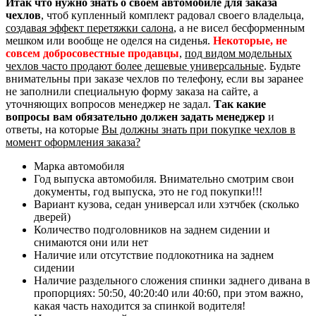
Итак что нужно знать о своем автомобиле для заказа
чехлов
, чтоб купленный комплект радовал своего владельца,
создавая эффект перетяжки салона
, а не висел бесформенным
мешком или вообще не оделся на сиденья.
Некоторые, не
совсем добросовестные продавцы
,
под видом модельных
чехлов часто продают более дешевые универсальные
. Будьте
внимательны при заказе чехлов по телефону, если вы заранее
не заполнили специальную форму заказа на сайте, а
уточняющих вопросов менеджер не задал.
Так какие
вопросы вам обязательно должен задать менеджер
и
ответы, на которые
Вы должны знать при покупке чехлов в
момент оформления заказа?
Марка автомобиля
Год выпуска автомобиля. Внимательно смотрим свои
документы, год выпуска, это не год покупки!!!
Вариант кузова, седан универсал или хэтчбек (сколько
дверей)
Количество подголовников на заднем сидении и
снимаются они или нет
Наличие или отсутствие подлокотника на заднем
сидении
Наличие раздельного сложения спинки заднего дивана в
пропорциях: 50:50, 40:20:40 или 40:60, при этом важно,
какая часть находится за спинкой водителя!