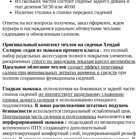
Из скольких частей состоит сиденье заднего дивана и
тип деления 50:50 или 40:60
Наличие столика в спинке передних сидений
Ответы на все вопросы получены, заказ оформлен, ждем
курьера и наслаждаемся идеально обтянутыми чехлами
сиденьями и обновленным салоном.
Оригинальный комплект чехлов на сиденья Хендай
Солярис седан из экокожи премиум класса
- это полный
набор раздельных аксессуаров полного покрытия элементов,
раскроенных
строго по заводским лекалам кресел автомобиля
.
Идеальное облегание чехлов
создает эффект перетяжки
салона при минимальных затратах времени и средств
при
полном сохранении функционала сидений.
Гладкая экокожа
, используемая на боковинах и задней части
спинок сидений
не препятствует раздельному сложению
спинки заднего сидения
и использованию откидного
подлокотника.
В зонах расположения штатных подушек
безопасности
используется специальный ослабленный шов.
Центральная часть сидения и подголовника
выполняется
из
перфорированной экокожи
с подкладкой из мелкопористого
вспененного ППУ, создающего дополнительный
амортизирующий комфортный слой, подчеркивающий рельеф
кресла.
В спинках передних сидений предусмотрен карман.
В