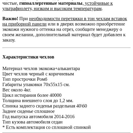
чистые,
гипоаллергенные материалы
,
устойчивые к
ультрафиолету, низким и высоким температурам
.
Важно!
При
необходимости перетяжки в тон чехлам вставок
на приборной панели
или в дверях возможно приобретение
экокожи нужного оттенка на отрез, сообщите менеджеру о
своем желании, дополнительный материал будет добавлен к
заказу.
Характеристики чехлов
Материал чехлов
экокожа+алькантара
Цвет чехлов
черный с коричневым
Тип прострочки
Ромб
Габариты упаковки
70х55х15 см.
Вес
около 4кг.
Цикл истирания
более 40000
Толщина внешнего слоя
до 1,2 мм.
Спинка заднего сиденья
раздельная 40\60
Заднее сиденье
сплошное
Год выпуска автомобиля
2014-2016
Тип кузова автомобиля
седан
* Есть комплектация со сплошной спинкой