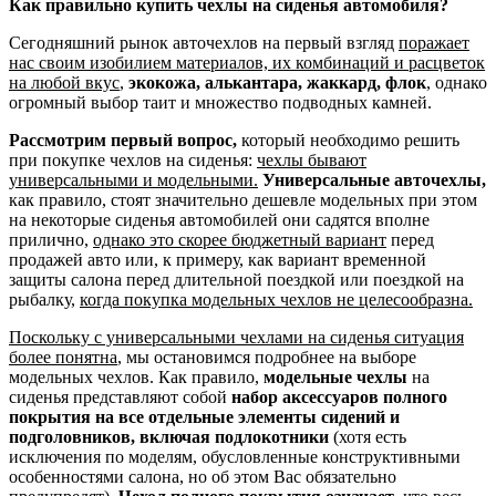
Как правильно купить чехлы на сиденья автомобиля?
Сегодняшний рынок авточехлов на первый взгляд
поражает
нас своим изобилием материалов, их комбинаций и расцветок
на любой вкус
,
экокожа, алькантара, жаккард, флок
, однако
огромный выбор таит и множество подводных камней.
Рассмотрим первый вопрос,
который необходимо решить
при покупке чехлов на сиденья:
чехлы бывают
универсальными и модельными.
Универсальные авточехлы,
как правило, стоят значительно дешевле модельных при этом
на некоторые сиденья автомобилей они садятся вполне
прилично,
однако это скорее бюджетный вариант
перед
продажей авто или, к примеру, как вариант временной
защиты салона перед длительной поездкой или поездкой на
рыбалку,
когда покупка модельных чехлов не целесообразна.
Поскольку с универсальными чехлами на сиденья ситуация
более понятна
, мы остановимся подробнее на выборе
модельных чехлов. Как правило,
модельные чехлы
на
сиденья представляют собой
набор аксессуаров полного
покрытия на все отдельные элементы сидений и
подголовников, включая подлокотники
(хотя есть
исключения по моделям, обусловленные конструктивными
особенностями салона, но об этом Вас обязательно