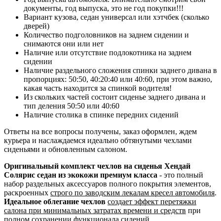
документы, год выпуска, это не год покупки!!!
Вариант кузова, седан универсал или хэтчбек (сколько
дверей)
Количество подголовников на заднем сидении и
снимаются они или нет
Наличие или отсутствие подлокотника на заднем
сидении
Наличие раздельного сложения спинки заднего дивана в
пропорциях: 50:50, 40:20:40 или 40:60, при этом важно,
какая часть находится за спинкой водителя!
Из скольких частей состоит сиденье заднего дивана и
тип деления 50:50 или 40:60
Наличие столика в спинке передних сидений
Ответы на все вопросы получены, заказ оформлен, ждем
курьера и наслаждаемся идеально обтянутыми чехлами
сиденьями и обновленным салоном.
Оригинальный комплект чехлов на сиденья Хендай
Солярис седан из экокожи премиум класса
- это полный
набор раздельных аксессуаров полного покрытия элементов,
раскроенных
строго по заводским лекалам кресел автомобиля
.
Идеальное облегание чехлов
создает эффект перетяжки
салона при минимальных затратах времени и средств
при
полном сохранении функционала сидений.