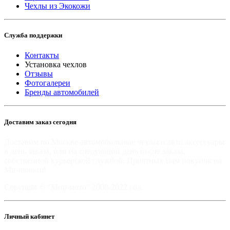
Чехлы из Экокожи
Служба поддержки
Контакты
Установка чехлов
Отзывы
Фотогалереи
Бренды автомобилей
Доставим заказ сегодня
Доставим по Москве автомобильные чехлы и авто аксессуары
в день заказа, или на следующий день после заказа,
собственной курьерской службой. Приятных Вам покупок на
Mir-moto.ru!
Copyright © "Мир-мото" 2008-2022 год.
Личный кабинет