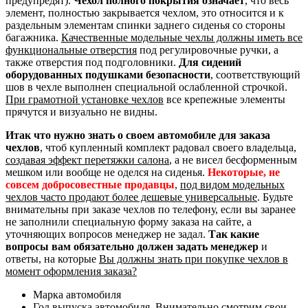
предупредят).
Чехол полного покрытия означает
, что весь
элемент, полностью закрывается чехлом, это относится и к
раздельным элементам спинки заднего сиденья со стороны
багажника.
Качественные модельные чехлы должны иметь все
функциональные отверстия
под регулировочные ручки, а
также отверстия под подголовники.
Для сидений
оборудованных подушками безопасности
, соответствующий
шов в чехле выполнен специальной ослабленной строчкой.
При грамотной установке чехлов
все крепежные элементы
прячутся и визуально не видны.
Итак что нужно знать о своем автомобиле для заказа
чехлов
, чтоб купленный комплект радовал своего владельца,
создавая эффект перетяжки салона
, а не висел бесформенным
мешком или вообще не оделся на сиденья.
Некоторые, не
совсем добросовестные продавцы
,
под видом модельных
чехлов часто продают более дешевые универсальные
. Будьте
внимательны при заказе чехлов по телефону, если вы заранее
не заполнили специальную форму заказа на сайте, а
уточняющих вопросов менеджер не задал.
Так какие
вопросы вам обязательно должен задать менеджер
и
ответы, на которые
Вы должны знать при покупке чехлов в
момент оформления заказа?
Марка автомобиля
Год выпуска автомобиля. Внимательно смотрим свои