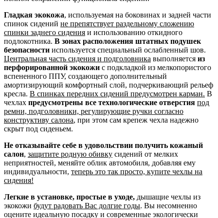
Гладкая экокожа
, используемая на боковинах и задней части
спинок сидений
не препятствует раздельному сложению
спинки заднего сидения
и использованию откидного
подлокотника.
В зонах расположения штатных подушек
безопасности
используется специальный ослабленный шов.
Центральная часть сидения и подголовника
выполняется
из
перфорированной экокожи
с подкладкой из мелкопористого
вспененного ППУ, создающего дополнительный
амортизирующий комфортный слой, подчеркивающий рельеф
кресла.
В спинках передних сидений предусмотрен карман.
В
чехлах
предусмотрены все технологические отверстия
под
ремни, подголовники, регулирующие ручки согласно
конструктиву салона
, при этом сам крепеж чехла надежно
скрыт под сиденьем.
Не отказывайте себе в удовольствии получить кожаный
салон
,
защитите родную обивку
сидений от мелких
неприятностей, меняйте облик автомобиля, добавляя ему
индивидуальности,
теперь это так просто, купите чехлы на
сидения!
Легкие в установке, простые в уходе,
дышащие чехлы из
экокожи
будут радовать Вас долгие годы
. Вы несомненно
оцените идеальную посадку и современные экологически