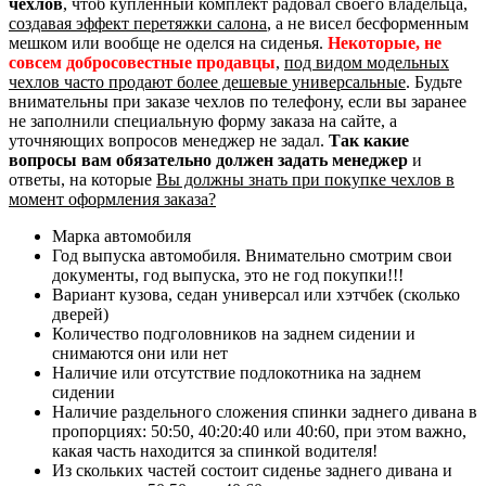
чехлов
, чтоб купленный комплект радовал своего владельца,
создавая эффект перетяжки салона
, а не висел бесформенным
мешком или вообще не оделся на сиденья.
Некоторые, не
совсем добросовестные продавцы
,
под видом модельных
чехлов часто продают более дешевые универсальные
. Будьте
внимательны при заказе чехлов по телефону, если вы заранее
не заполнили специальную форму заказа на сайте, а
уточняющих вопросов менеджер не задал.
Так какие
вопросы вам обязательно должен задать менеджер
и
ответы, на которые
Вы должны знать при покупке чехлов в
момент оформления заказа?
Марка автомобиля
Год выпуска автомобиля. Внимательно смотрим свои
документы, год выпуска, это не год покупки!!!
Вариант кузова, седан универсал или хэтчбек (сколько
дверей)
Количество подголовников на заднем сидении и
снимаются они или нет
Наличие или отсутствие подлокотника на заднем
сидении
Наличие раздельного сложения спинки заднего дивана в
пропорциях: 50:50, 40:20:40 или 40:60, при этом важно,
какая часть находится за спинкой водителя!
Из скольких частей состоит сиденье заднего дивана и