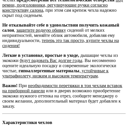
ремни, подголовники, регулирующие ручки согласно
конструктиву салона
, при этом сам крепеж чехла надежно
скрыт под сиденьем.
Не отказывайте себе в удовольствии получить кожаный
салон
,
защитите родную обивку
сидений от мелких
неприятностей, меняйте облик автомобиля, добавляя ему
индивидуальности,
теперь это так просто, купите чехлы на
сидения!
Легкие в установке, простые в уходе,
дышащие чехлы из
экокожи
будут радовать Вас долгие годы
. Вы несомненно
оцените идеальную посадку и современные экологически
чистые,
гипоаллергенные материалы
,
устойчивые к
ультрафиолету, низким и высоким температурам
.
Важно!
При
необходимости перетяжки в тон чехлам вставок
на приборной панели
или в дверях возможно приобретение
экокожи нужного оттенка на отрез, сообщите менеджеру о
своем желании, дополнительный материал будет добавлен к
заказу.
Характеристики чехлов