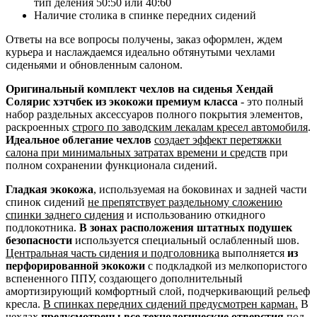
тип деления 50:50 или 40:60
Наличие столика в спинке передних сидений
Ответы на все вопросы получены, заказ оформлен, ждем
курьера и наслаждаемся идеально обтянутыми чехлами
сиденьями и обновленным салоном.
Оригинальный комплект чехлов на сиденья Хендай
Солярис хэтчбек из экокожи премиум класса
- это полный
набор раздельных аксессуаров полного покрытия элементов,
раскроенных
строго по заводским лекалам кресел автомобиля
.
Идеальное облегание чехлов
создает эффект перетяжки
салона при минимальных затратах времени и средств
при
полном сохранении функционала сидений.
Гладкая экокожа
, используемая на боковинах и задней части
спинок сидений
не препятствует раздельному сложению
спинки заднего сидения
и использованию откидного
подлокотника.
В зонах расположения штатных подушек
безопасности
используется специальный ослабленный шов.
Центральная часть сидения и подголовника
выполняется
из
перфорированной экокожи
с подкладкой из мелкопористого
вспененного ППУ, создающего дополнительный
амортизирующий комфортный слой, подчеркивающий рельеф
кресла.
В спинках передних сидений предусмотрен карман.
В
чехлах
предусмотрены все технологические отверстия
под