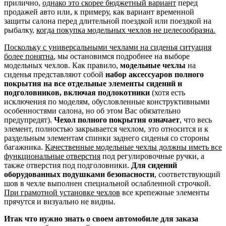
прилично,
однако это скорее бюджетный вариант
перед
продажей авто или, к примеру, как вариант временной
защиты салона перед длительной поездкой или поездкой на
рыбалку,
когда покупка модельных чехлов не целесообразна.
Поскольку с универсальными чехлами на сиденья ситуация
более понятна
, мы остановимся подробнее на выборе
модельных чехлов. Как правило,
модельные чехлы
на
сиденья представляют собой
набор аксессуаров полного
покрытия на все отдельные элементы сидений и
подголовников, включая подлокотники
(хотя есть
исключения по моделям, обусловленные конструктивными
особенностями салона, но об этом Вас обязательно
предупредят).
Чехол полного покрытия означает
, что весь
элемент, полностью закрывается чехлом, это относится и к
раздельным элементам спинки заднего сиденья со стороны
багажника.
Качественные модельные чехлы должны иметь все
функциональные отверстия
под регулировочные ручки, а
также отверстия под подголовники.
Для сидений
оборудованных подушками безопасности
, соответствующий
шов в чехле выполнен специальной ослабленной строчкой.
При грамотной установке чехлов
все крепежные элементы
прячутся и визуально не видны.
Итак что нужно знать о своем автомобиле для заказа