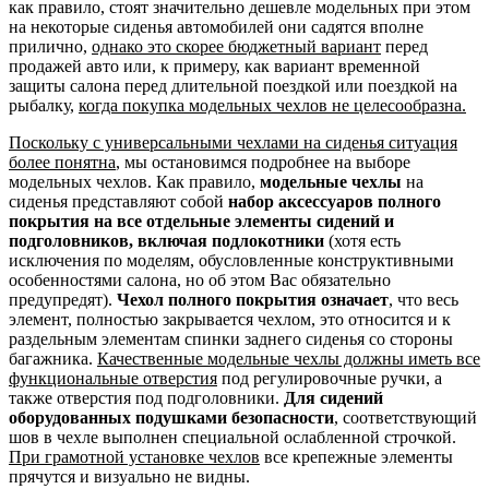
как правило, стоят значительно дешевле модельных при этом
на некоторые сиденья автомобилей они садятся вполне
прилично,
однако это скорее бюджетный вариант
перед
продажей авто или, к примеру, как вариант временной
защиты салона перед длительной поездкой или поездкой на
рыбалку,
когда покупка модельных чехлов не целесообразна.
Поскольку с универсальными чехлами на сиденья ситуация
более понятна
, мы остановимся подробнее на выборе
модельных чехлов. Как правило,
модельные чехлы
на
сиденья представляют собой
набор аксессуаров полного
покрытия на все отдельные элементы сидений и
подголовников, включая подлокотники
(хотя есть
исключения по моделям, обусловленные конструктивными
особенностями салона, но об этом Вас обязательно
предупредят).
Чехол полного покрытия означает
, что весь
элемент, полностью закрывается чехлом, это относится и к
раздельным элементам спинки заднего сиденья со стороны
багажника.
Качественные модельные чехлы должны иметь все
функциональные отверстия
под регулировочные ручки, а
также отверстия под подголовники.
Для сидений
оборудованных подушками безопасности
, соответствующий
шов в чехле выполнен специальной ослабленной строчкой.
При грамотной установке чехлов
все крепежные элементы
прячутся и визуально не видны.