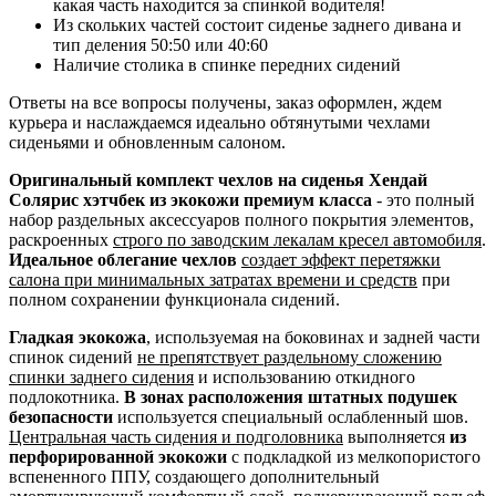
какая часть находится за спинкой водителя!
Из скольких частей состоит сиденье заднего дивана и
тип деления 50:50 или 40:60
Наличие столика в спинке передних сидений
Ответы на все вопросы получены, заказ оформлен, ждем
курьера и наслаждаемся идеально обтянутыми чехлами
сиденьями и обновленным салоном.
Оригинальный комплект чехлов на сиденья Хендай
Солярис хэтчбек из экокожи премиум класса
- это полный
набор раздельных аксессуаров полного покрытия элементов,
раскроенных
строго по заводским лекалам кресел автомобиля
.
Идеальное облегание чехлов
создает эффект перетяжки
салона при минимальных затратах времени и средств
при
полном сохранении функционала сидений.
Гладкая экокожа
, используемая на боковинах и задней части
спинок сидений
не препятствует раздельному сложению
спинки заднего сидения
и использованию откидного
подлокотника.
В зонах расположения штатных подушек
безопасности
используется специальный ослабленный шов.
Центральная часть сидения и подголовника
выполняется
из
перфорированной экокожи
с подкладкой из мелкопористого
вспененного ППУ, создающего дополнительный