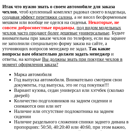
Итак что нужно знать о своем автомобиле для заказа
чехлов
, чтоб купленный комплект радовал своего владельца,
создавая эффект перетяжки салона
, а не висел бесформенным
мешком или вообще не оделся на сиденья.
Некоторые, не
совсем добросовестные продавцы
,
под видом модельных
чехлов часто продают более дешевые универсальные
. Будьте
внимательны при заказе чехлов по телефону, если вы заранее
не заполнили специальную форму заказа на сайте, а
уточняющих вопросов менеджер не задал.
Так какие
вопросы вам обязательно должен задать менеджер
и
ответы, на которые
Вы должны знать при покупке чехлов в
момент оформления заказа?
Марка автомобиля
Год выпуска автомобиля. Внимательно смотрим свои
документы, год выпуска, это не год покупки!!!
Вариант кузова, седан универсал или хэтчбек (сколько
дверей)
Количество подголовников на заднем сидении и
снимаются они или нет
Наличие или отсутствие подлокотника на заднем
сидении
Наличие раздельного сложения спинки заднего дивана в
пропорциях: 50:50, 40:20:40 или 40:60, при этом важно,