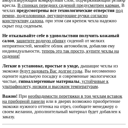
амортизирующий комфортный слой, подчеркивающий рельеф
кресла.
В спинках передних сидений предусмотрен карман.
В
чехлах
предусмотрены все технологические отверстия
под
ремни, подголовники, регулирующие ручки согласно
конструктиву салона
, при этом сам крепеж чехла надежно
скрыт под сиденьем.
Не отказывайте себе в удовольствии получить кожаный
салон
,
защитите родную обивку
сидений от мелких
неприятностей, меняйте облик автомобиля, добавляя ему
индивидуальности,
теперь это так просто, купите чехлы на
сидения!
Легкие в установке, простые в уходе,
дышащие чехлы из
экокожи
будут радовать Вас долгие годы
. Вы несомненно
оцените идеальную посадку и современные экологически
чистые,
гипоаллергенные материалы
,
устойчивые к
ультрафиолету, низким и высоким температурам
.
Важно!
При
необходимости перетяжки в тон чехлам вставок
на приборной панели
или в дверях возможно приобретение
экокожи нужного оттенка на отрез, сообщите менеджеру о
своем желании, дополнительный материал будет добавлен к
заказу.