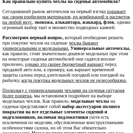
Как правильно купить чехлы на сиденья автомобиля?
Сегодняшний рынок авточехлов на первый взгляд
поражает
нас своим изобилием материалов, их комбинаций и расцветок
на любой вкус
,
экокожа, алькантара, жаккард, флок
, однако
огромный выбор таит и множество подводных камней.
Рассмотрим первый вопрос,
который необходимо решить
при покупке чехлов на сиденья:
чехлы бывают
универсальными и модельными.
Универсальные авточехлы,
как правило, стоят значительно дешевле модельных при этом
на некоторые сиденья автомобилей они садятся вполне
прилично,
однако это скорее бюджетный вариант
перед
продажей авто или, к примеру, как вариант временной
защиты салона перед длительной поездкой или поездкой на
рыбалку,
когда покупка модельных чехлов не целесообразна.
Поскольку с универсальными чехлами на сиденья ситуация
более понятна
, мы остановимся подробнее на выборе
модельных чехлов. Как правило,
модельные чехлы
на
сиденья представляют собой
набор аксессуаров полного
покрытия на все отдельные элементы сидений и
подголовников, включая подлокотники
(хотя есть
исключения по моделям, обусловленные конструктивными
особенностями салона, но об этом Вас обязательно