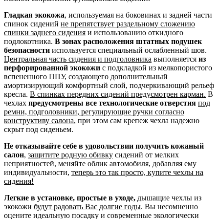
Гладкая экокожа
, используемая на боковинах и задней части
спинок сидений
не препятствует раздельному сложению
спинки заднего сидения
и использованию откидного
подлокотника.
В зонах расположения штатных подушек
безопасности
используется специальный ослабленный шов.
Центральная часть сидения и подголовника
выполняется
из
перфорированной экокожи
с подкладкой из мелкопористого
вспененного ППУ, создающего дополнительный
амортизирующий комфортный слой, подчеркивающий рельеф
кресла.
В спинках передних сидений предусмотрен карман.
В
чехлах
предусмотрены все технологические отверстия
под
ремни, подголовники, регулирующие ручки согласно
конструктиву салона
, при этом сам крепеж чехла надежно
скрыт под сиденьем.
Не отказывайте себе в удовольствии получить кожаный
салон
,
защитите родную обивку
сидений от мелких
неприятностей, меняйте облик автомобиля, добавляя ему
индивидуальности,
теперь это так просто, купите чехлы на
сидения!
Легкие в установке, простые в уходе,
дышащие чехлы из
экокожи
будут радовать Вас долгие годы
. Вы несомненно
оцените идеальную посадку и современные экологически