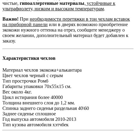
чистые,
гипоаллергенные материалы
,
устойчивые к
ультрафиолету, низким и высоким температурам
.
Важно!
При
необходимости перетяжки в тон чехлам вставок
на приборной панели
или в дверях возможно приобретение
экокожи нужного оттенка на отрез, сообщите менеджеру о
своем желании, дополнительный материал будет добавлен к
заказу.
Характеристики чехлов
Материал чехлов
экокожа+алькантара
Цвет чехлов
черный с серым
Тип прострочки
Ромб
Габариты упаковки
70х55х15 см.
Вес
около 4кг.
Цикл истирания
более 40000
Толщина внешнего слоя
до 1,2 мм.
Спинка заднего сиденья
раздельная 40\60
Заднее сиденье
сплошное
Год выпуска автомобиля
2010-2013
Тип кузова автомобиля
хэтчбек