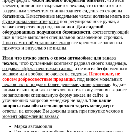
предупредят).
Чехол полного покрытия означает
, что весь
элемент, полностью закрывается чехлом, это относится и к
раздельным элементам спинки заднего сиденья со стороны
багажника.
Качественные модельные чехлы должны иметь все
функциональные отверстия
под регулировочные ручки, а
также отверстия под подголовники.
Для сидений
оборудованных подушками безопасности
, соответствующий
шов в чехле выполнен специальной ослабленной строчкой.
При грамотной установке чехлов
все крепежные элементы
прячутся и визуально не видны.
Итак что нужно знать о своем автомобиле для заказа
чехлов
, чтоб купленный комплект радовал своего владельца,
создавая эффект перетяжки салона
, а не висел бесформенным
мешком или вообще не оделся на сиденья.
Некоторые, не
совсем добросовестные продавцы
,
под видом модельных
чехлов часто продают более дешевые универсальные
. Будьте
внимательны при заказе чехлов по телефону, если вы заранее
не заполнили специальную форму заказа на сайте, а
уточняющих вопросов менеджер не задал.
Так какие
вопросы вам обязательно должен задать менеджер
и
ответы, на которые
Вы должны знать при покупке чехлов в
момент оформления заказа?
Марка автомобиля
Год выпуска автомобиля. Внимательно смотрим свои