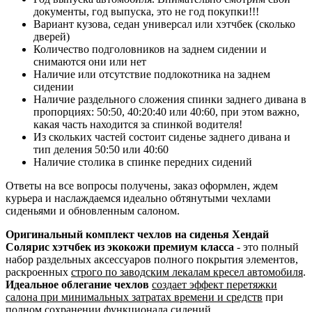
документы, год выпуска, это не год покупки!!!
Вариант кузова, седан универсал или хэтчбек (сколько
дверей)
Количество подголовников на заднем сидении и
снимаются они или нет
Наличие или отсутствие подлокотника на заднем
сидении
Наличие раздельного сложения спинки заднего дивана в
пропорциях: 50:50, 40:20:40 или 40:60, при этом важно,
какая часть находится за спинкой водителя!
Из скольких частей состоит сиденье заднего дивана и
тип деления 50:50 или 40:60
Наличие столика в спинке передних сидений
Ответы на все вопросы получены, заказ оформлен, ждем
курьера и наслаждаемся идеально обтянутыми чехлами
сиденьями и обновленным салоном.
Оригинальный комплект чехлов на сиденья Хендай
Солярис хэтчбек из экокожи премиум класса
- это полный
набор раздельных аксессуаров полного покрытия элементов,
раскроенных
строго по заводским лекалам кресел автомобиля
.
Идеальное облегание чехлов
создает эффект перетяжки
салона при минимальных затратах времени и средств
при
полном сохранении функционала сидений.