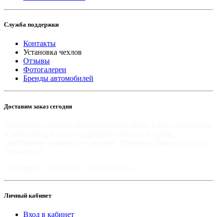
Служба поддержки
Контакты
Установка чехлов
Отзывы
Фотогалереи
Бренды автомобилей
Доставим заказ сегодня
Доставим по Москве автомобильные чехлы и авто аксессуары
в день заказа, или на следующий день после заказа,
собственной курьерской службой. Приятных Вам покупок на
Mir-moto.ru!
Copyright © "Мир-мото" 2008-2022 год.
Личный кабинет
Вход в кабинет