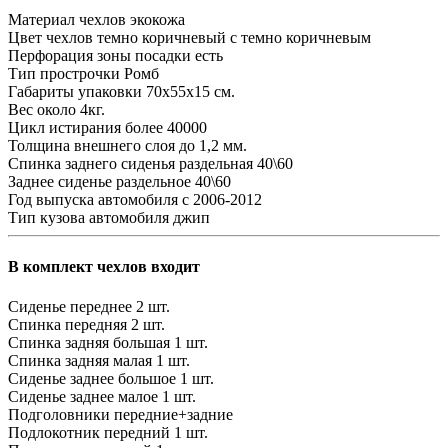
Материал чехлов
экокожа
Цвет чехлов
темно коричневый с темно коричневым
Перфорация зоны посадки
есть
Тип прострочки
Ромб
Габариты упаковки
70х55х15 см.
Вес
около 4кг.
Цикл истирания
более 40000
Толщина внешнего слоя
до 1,2 мм.
Спинка заднего сиденья
раздельная 40\60
Заднее сиденье
раздельное 40\60
Год выпуска автомобиля
с 2006-2012
Тип кузова автомобиля
джип
В комплект чехлов входит
Сиденье переднее
2 шт.
Спинка передняя
2 шт.
Спинка задняя большая
1 шт.
Спинка задняя малая
1 шт.
Сиденье заднее большое
1 шт.
Сиденье заднее малое
1 шт.
Подголовники
передние+задние
Подлокотник передний
1 шт.