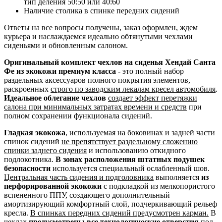
тип деления 50:50 или 40:60
Наличие столика в спинке передних сидений
Ответы на все вопросы получены, заказ оформлен, ждем
курьера и наслаждаемся идеально обтянутыми чехлами
сиденьями и обновленным салоном.
Оригинальный комплект чехлов на сиденья Хендай Санта
Фе из экокожи премиум класса
- это полный набор
раздельных аксессуаров полного покрытия элементов,
раскроенных
строго по заводским лекалам кресел автомобиля
.
Идеальное облегание чехлов
создает эффект перетяжки
салона при минимальных затратах времени и средств
при
полном сохранении функционала сидений.
Гладкая экокожа
, используемая на боковинах и задней части
спинок сидений
не препятствует раздельному сложению
спинки заднего сидения
и использованию откидного
подлокотника.
В зонах расположения штатных подушек
безопасности
используется специальный ослабленный шов.
Центральная часть сидения и подголовника
выполняется
из
перфорированной экокожи
с подкладкой из мелкопористого
вспененного ППУ, создающего дополнительный
амортизирующий комфортный слой, подчеркивающий рельеф
кресла.
В спинках передних сидений предусмотрен карман.
В
чехлах
предусмотрены все технологические отверстия
под