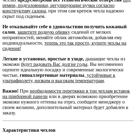
ремни, подголовники, регулирующие ручки согласно
конструктиву салона
, при этом сам крепеж чехла надежно
скрыт под сиденьем.
Не отказывайте себе в удовольствии получить кожаный
салон
,
защитите родную обивку
сидений от мелких
неприятностей, меняйте облик автомобиля, добавляя ему
индивидуальности,
теперь это так просто, купите чехлы на
сидения!
Легкие в установке, простые в уходе,
дышащие чехлы из
экокожи
будут радовать Вас долгие годы
. Вы несомненно
оцените идеальную посадку и современные экологически
чистые,
гипоаллергенные материалы
,
устойчивые к
ультрафиолету, низким и высоким температурам
.
Важно!
При
необходимости перетяжки в тон чехлам вставок
на приборной панели
или в дверях возможно приобретение
экокожи нужного оттенка на отрез, сообщите менеджеру о
своем желании, дополнительный материал будет добавлен к
заказу.
Характеристики чехлов