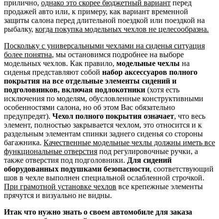
прилично,
однако это скорее бюджетный вариант
перед
продажей авто или, к примеру, как вариант временной
защиты салона перед длительной поездкой или поездкой на
рыбалку,
когда покупка модельных чехлов не целесообразна.
Поскольку с универсальными чехлами на сиденья ситуация
более понятна
, мы остановимся подробнее на выборе
модельных чехлов. Как правило,
модельные чехлы
на
сиденья представляют собой
набор аксессуаров полного
покрытия на все отдельные элементы сидений и
подголовников, включая подлокотники
(хотя есть
исключения по моделям, обусловленные конструктивными
особенностями салона, но об этом Вас обязательно
предупредят).
Чехол полного покрытия означает
, что весь
элемент, полностью закрывается чехлом, это относится и к
раздельным элементам спинки заднего сиденья со стороны
багажника.
Качественные модельные чехлы должны иметь все
функциональные отверстия
под регулировочные ручки, а
также отверстия под подголовники.
Для сидений
оборудованных подушками безопасности
, соответствующий
шов в чехле выполнен специальной ослабленной строчкой.
При грамотной установке чехлов
все крепежные элементы
прячутся и визуально не видны.
Итак что нужно знать о своем автомобиле для заказа