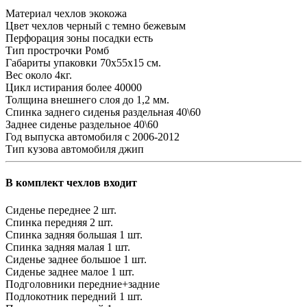
Материал чехлов
экокожа
Цвет чехлов
черный с темно бежевым
Перфорация зоны посадки
есть
Тип прострочки
Ромб
Габариты упаковки
70х55х15 см.
Вес
около 4кг.
Цикл истирания
более 40000
Толщина внешнего слоя
до 1,2 мм.
Спинка заднего сиденья
раздельная 40\60
Заднее сиденье
раздельное 40\60
Год выпуска автомобиля
с 2006-2012
Тип кузова автомобиля
джип
В комплект чехлов входит
Сиденье переднее
2 шт.
Спинка передняя
2 шт.
Спинка задняя большая
1 шт.
Спинка задняя малая
1 шт.
Сиденье заднее большое
1 шт.
Сиденье заднее малое
1 шт.
Подголовники
передние+задние
Подлокотник передний
1 шт.