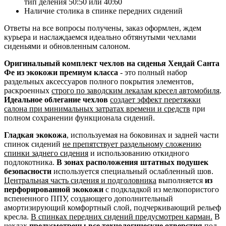
тип деления 50:50 или 40:60
Наличие столика в спинке передних сидений
Ответы на все вопросы получены, заказ оформлен, ждем
курьера и наслаждаемся идеально обтянутыми чехлами
сиденьями и обновленным салоном.
Оригинальный комплект чехлов на сиденья Хендай Санта
Фе из экокожи премиум класса
- это полный набор
раздельных аксессуаров полного покрытия элементов,
раскроенных
строго по заводским лекалам кресел автомобиля
.
Идеальное облегание чехлов
создает эффект перетяжки
салона при минимальных затратах времени и средств
при
полном сохранении функционала сидений.
Гладкая экокожа
, используемая на боковинах и задней части
спинок сидений
не препятствует раздельному сложению
спинки заднего сидения
и использованию откидного
подлокотника.
В зонах расположения штатных подушек
безопасности
используется специальный ослабленный шов.
Центральная часть сидения и подголовника
выполняется
из
перфорированной экокожи
с подкладкой из мелкопористого
вспененного ППУ, создающего дополнительный
амортизирующий комфортный слой, подчеркивающий рельеф
кресла.
В спинках передних сидений предусмотрен карман.
В
чехлах
предусмотрены все технологические отверстия
под