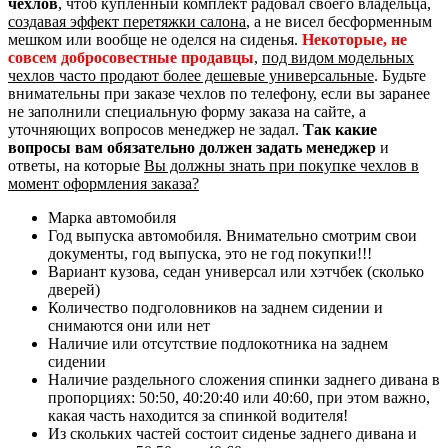
чехлов
, чтоб купленный комплект радовал своего владельца,
создавая эффект перетяжки салона
, а не висел бесформенным
мешком или вообще не оделся на сиденья.
Некоторые, не
совсем добросовестные продавцы
,
под видом модельных
чехлов часто продают более дешевые универсальные
. Будьте
внимательны при заказе чехлов по телефону, если вы заранее
не заполнили специальную форму заказа на сайте, а
уточняющих вопросов менеджер не задал.
Так какие
вопросы вам обязательно должен задать менеджер
и
ответы, на которые
Вы должны знать при покупке чехлов в
момент оформления заказа?
Марка автомобиля
Год выпуска автомобиля. Внимательно смотрим свои
документы, год выпуска, это не год покупки!!!
Вариант кузова, седан универсал или хэтчбек (сколько
дверей)
Количество подголовников на заднем сидении и
снимаются они или нет
Наличие или отсутствие подлокотника на заднем
сидении
Наличие раздельного сложения спинки заднего дивана в
пропорциях: 50:50, 40:20:40 или 40:60, при этом важно,
какая часть находится за спинкой водителя!
Из скольких частей состоит сиденье заднего дивана и