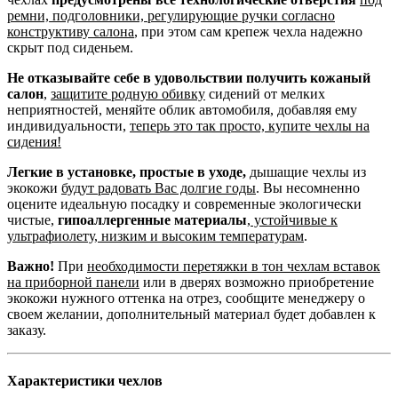
ремни, подголовники, регулирующие ручки согласно
конструктиву салона
, при этом сам крепеж чехла надежно
скрыт под сиденьем.
Не отказывайте себе в удовольствии получить кожаный
салон
,
защитите родную обивку
сидений от мелких
неприятностей, меняйте облик автомобиля, добавляя ему
индивидуальности,
теперь это так просто, купите чехлы на
сидения!
Легкие в установке, простые в уходе,
дышащие чехлы из
экокожи
будут радовать Вас долгие годы
. Вы несомненно
оцените идеальную посадку и современные экологически
чистые,
гипоаллергенные материалы
,
устойчивые к
ультрафиолету, низким и высоким температурам
.
Важно!
При
необходимости перетяжки в тон чехлам вставок
на приборной панели
или в дверях возможно приобретение
экокожи нужного оттенка на отрез, сообщите менеджеру о
своем желании, дополнительный материал будет добавлен к
заказу.
Характеристики чехлов