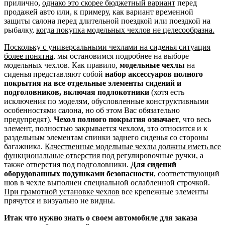
прилично,
однако это скорее бюджетный вариант
перед
продажей авто или, к примеру, как вариант временной
защиты салона перед длительной поездкой или поездкой на
рыбалку,
когда покупка модельных чехлов не целесообразна.
Поскольку с универсальными чехлами на сиденья ситуация
более понятна
, мы остановимся подробнее на выборе
модельных чехлов. Как правило,
модельные чехлы
на
сиденья представляют собой
набор аксессуаров полного
покрытия на все отдельные элементы сидений и
подголовников, включая подлокотники
(хотя есть
исключения по моделям, обусловленные конструктивными
особенностями салона, но об этом Вас обязательно
предупредят).
Чехол полного покрытия означает
, что весь
элемент, полностью закрывается чехлом, это относится и к
раздельным элементам спинки заднего сиденья со стороны
багажника.
Качественные модельные чехлы должны иметь все
функциональные отверстия
под регулировочные ручки, а
также отверстия под подголовники.
Для сидений
оборудованных подушками безопасности
, соответствующий
шов в чехле выполнен специальной ослабленной строчкой.
При грамотной установке чехлов
все крепежные элементы
прячутся и визуально не видны.
Итак что нужно знать о своем автомобиле для заказа