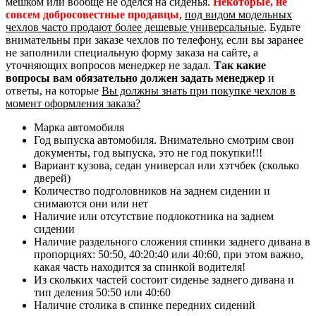
мешком или вообще не оделся на сиденья.
Некоторые, не
совсем добросовестные продавцы
,
под видом модельных
чехлов часто продают более дешевые универсальные
. Будьте
внимательны при заказе чехлов по телефону, если вы заранее
не заполнили специальную форму заказа на сайте, а
уточняющих вопросов менеджер не задал.
Так какие
вопросы вам обязательно должен задать менеджер
и
ответы, на которые
Вы должны знать при покупке чехлов в
момент оформления заказа?
Марка автомобиля
Год выпуска автомобиля. Внимательно смотрим свои
документы, год выпуска, это не год покупки!!!
Вариант кузова, седан универсал или хэтчбек (сколько
дверей)
Количество подголовников на заднем сидении и
снимаются они или нет
Наличие или отсутствие подлокотника на заднем
сидении
Наличие раздельного сложения спинки заднего дивана в
пропорциях: 50:50, 40:20:40 или 40:60, при этом важно,
какая часть находится за спинкой водителя!
Из скольких частей состоит сиденье заднего дивана и
тип деления 50:50 или 40:60
Наличие столика в спинке передних сидений