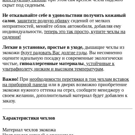
скрыт под сиденьем.
Не отказывайте себе в удовольствии получить кожаный
салон
,
защитите родную обивку
сидений от мелких
неприятностей, меняйте облик автомобиля, добавляя ему
индивидуальности,
теперь это так просто, купите чехлы на
сидения!
Легкие в установке, простые в уходе,
дышащие чехлы из
экокожи
будут радовать Вас долгие годы
. Вы несомненно
оцените идеальную посадку и современные экологически
чистые,
гипоаллергенные материалы
,
устойчивые к
ультрафиолету, низким и высоким температурам
.
Важно!
При
необходимости перетяжки в тон чехлам вставок
на приборной панели
или в дверях возможно приобретение
экокожи нужного оттенка на отрез, сообщите менеджеру о
своем желании, дополнительный материал будет добавлен к
заказу.
Характеристики чехлов
Материал чехлов
экокожа