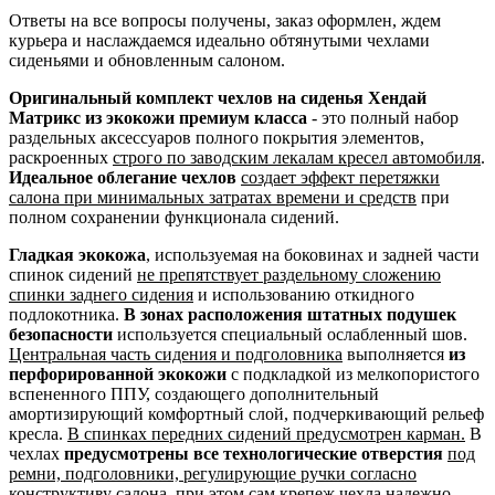
Ответы на все вопросы получены, заказ оформлен, ждем
курьера и наслаждаемся идеально обтянутыми чехлами
сиденьями и обновленным салоном.
Оригинальный комплект чехлов на сиденья Хендай
Матрикс из экокожи премиум класса
- это полный набор
раздельных аксессуаров полного покрытия элементов,
раскроенных
строго по заводским лекалам кресел автомобиля
.
Идеальное облегание чехлов
создает эффект перетяжки
салона при минимальных затратах времени и средств
при
полном сохранении функционала сидений.
Гладкая экокожа
, используемая на боковинах и задней части
спинок сидений
не препятствует раздельному сложению
спинки заднего сидения
и использованию откидного
подлокотника.
В зонах расположения штатных подушек
безопасности
используется специальный ослабленный шов.
Центральная часть сидения и подголовника
выполняется
из
перфорированной экокожи
с подкладкой из мелкопористого
вспененного ППУ, создающего дополнительный
амортизирующий комфортный слой, подчеркивающий рельеф
кресла.
В спинках передних сидений предусмотрен карман.
В
чехлах
предусмотрены все технологические отверстия
под
ремни, подголовники, регулирующие ручки согласно
конструктиву салона
, при этом сам крепеж чехла надежно