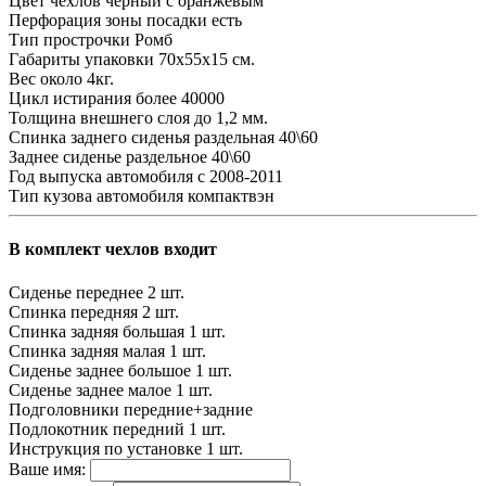
Цвет чехлов
черный с оранжевым
Перфорация зоны посадки
есть
Тип прострочки
Ромб
Габариты упаковки
70х55х15 см.
Вес
около 4кг.
Цикл истирания
более 40000
Толщина внешнего слоя
до 1,2 мм.
Спинка заднего сиденья
раздельная 40\60
Заднее сиденье
раздельное 40\60
Год выпуска автомобиля
с 2008-2011
Тип кузова автомобиля
компактвэн
В комплект чехлов входит
Сиденье переднее
2 шт.
Спинка передняя
2 шт.
Спинка задняя большая
1 шт.
Спинка задняя малая
1 шт.
Сиденье заднее большое
1 шт.
Сиденье заднее малое
1 шт.
Подголовники
передние+задние
Подлокотник передний
1 шт.
Инструкция по установке
1 шт.
Ваше имя: