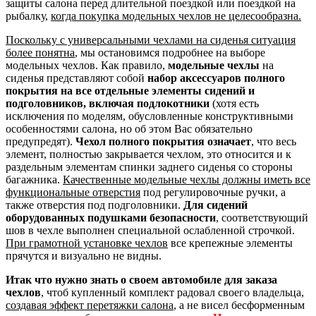
защиты салона перед длительной поездкой или поездкой на
рыбалку,
когда покупка модельных чехлов не целесообразна.
Поскольку с универсальными чехлами на сиденья ситуация
более понятна
, мы остановимся подробнее на выборе
модельных чехлов. Как правило,
модельные чехлы
на
сиденья представляют собой
набор аксессуаров полного
покрытия на все отдельные элементы сидений и
подголовников, включая подлокотники
(хотя есть
исключения по моделям, обусловленные конструктивными
особенностями салона, но об этом Вас обязательно
предупредят).
Чехол полного покрытия означает
, что весь
элемент, полностью закрывается чехлом, это относится и к
раздельным элементам спинки заднего сиденья со стороны
багажника.
Качественные модельные чехлы должны иметь все
функциональные отверстия
под регулировочные ручки, а
также отверстия под подголовники.
Для сидений
оборудованных подушками безопасности
, соответствующий
шов в чехле выполнен специальной ослабленной строчкой.
При грамотной установке чехлов
все крепежные элементы
прячутся и визуально не видны.
Итак что нужно знать о своем автомобиле для заказа
чехлов
, чтоб купленный комплект радовал своего владельца,
создавая эффект перетяжки салона
, а не висел бесформенным