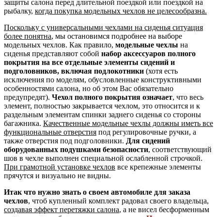
защиты салона перед длительной поездкой или поездкой на
рыбалку,
когда покупка модельных чехлов не целесообразна.
Поскольку с универсальными чехлами на сиденья ситуация
более понятна
, мы остановимся подробнее на выборе
модельных чехлов. Как правило,
модельные чехлы
на
сиденья представляют собой
набор аксессуаров полного
покрытия на все отдельные элементы сидений и
подголовников, включая подлокотники
(хотя есть
исключения по моделям, обусловленные конструктивными
особенностями салона, но об этом Вас обязательно
предупредят).
Чехол полного покрытия означает
, что весь
элемент, полностью закрывается чехлом, это относится и к
раздельным элементам спинки заднего сиденья со стороны
багажника.
Качественные модельные чехлы должны иметь все
функциональные отверстия
под регулировочные ручки, а
также отверстия под подголовники.
Для сидений
оборудованных подушками безопасности
, соответствующий
шов в чехле выполнен специальной ослабленной строчкой.
При грамотной установке чехлов
все крепежные элементы
прячутся и визуально не видны.
Итак что нужно знать о своем автомобиле для заказа
чехлов
, чтоб купленный комплект радовал своего владельца,
создавая эффект перетяжки салона
, а не висел бесформенным