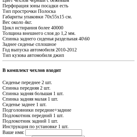
Цвет чехлов
черный с бежевым
Перфорация зоны посадки
есть
Тип прострочки
Полоска
Габариты упаковки
70х55х15 см.
Вес
около 4кг.
Цикл истирания
более 40000
Толщина внешнего слоя
до 1,2 мм.
Спинка заднего сиденья
раздельная 40\60
Заднее сиденье
сплошное
Год выпуска автомобиля
2010-2012
Тип кузова автомобиля
джип
В комплект чехлов входит
Сиденье переднее
2 шт.
Спинка передняя
2 шт.
Спинка задняя большая
1 шт.
Спинка задняя малая
1 шт.
Сиденье заднее
1 шт.
Подголовники
передние+задние
Подлокотник передний
1 шт.
Подлокотник задний
1 шт.
Инструкция по установке
1 шт.
Ваше имя: