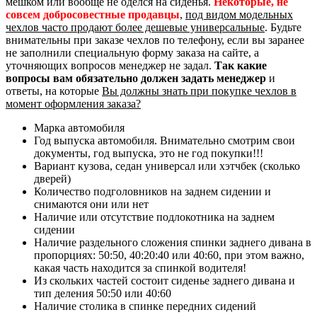
мешком или вообще не оделся на сиденья.
Некоторые, не
совсем добросовестные продавцы
,
под видом модельных
чехлов часто продают более дешевые универсальные
. Будьте
внимательны при заказе чехлов по телефону, если вы заранее
не заполнили специальную форму заказа на сайте, а
уточняющих вопросов менеджер не задал.
Так какие
вопросы вам обязательно должен задать менеджер
и
ответы, на которые
Вы должны знать при покупке чехлов в
момент оформления заказа?
Марка автомобиля
Год выпуска автомобиля. Внимательно смотрим свои
документы, год выпуска, это не год покупки!!!
Вариант кузова, седан универсал или хэтчбек (сколько
дверей)
Количество подголовников на заднем сидении и
снимаются они или нет
Наличие или отсутствие подлокотника на заднем
сидении
Наличие раздельного сложения спинки заднего дивана в
пропорциях: 50:50, 40:20:40 или 40:60, при этом важно,
какая часть находится за спинкой водителя!
Из скольких частей состоит сиденье заднего дивана и
тип деления 50:50 или 40:60
Наличие столика в спинке передних сидений