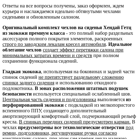
Ответы на все вопросы получены, заказ оформлен, ждем
курьера и наслаждаемся идеально обтянутыми чехлами
сиденьями и обновленным салоном.
Оригинальный комплект чехлов на сиденья Хендай Гетц
из экокожи премиум класса
- это полный набор раздельных
аксессуаров полного покрытия элементов, раскроенных
строго по заводским лекалам кресел автомобиля
.
Идеальное
облегание чехлов
создает эффект перетяжки салона при
минимальных затратах времени и средств
при полном
сохранении функционала сидений.
Гладкая экокожа
, используемая на боковинах и задней части
спинок сидений
не препятствует раздельному сложению
спинки заднего сидения
и использованию откидного
подлокотника.
В зонах расположения штатных подушек
безопасности
используется специальный ослабленный шов.
Центральная часть сидения и подголовника
выполняется
из
перфорированной экокожи
с подкладкой из мелкопористого
вспененного ППУ, создающего дополнительный
амортизирующий комфортный слой, подчеркивающий рельеф
кресла.
В спинках передних сидений предусмотрен карман.
В
чехлах
предусмотрены все технологические отверстия
под
ремни, подголовники, регулирующие ручки согласно
конструктиву салона
, при этом сам крепеж чехла надежно