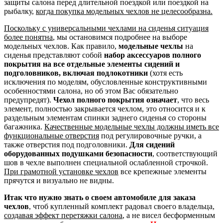
защиты салона перед длительной поездкой или поездкой на
рыбалку,
когда покупка модельных чехлов не целесообразна.
Поскольку с универсальными чехлами на сиденья ситуация
более понятна
, мы остановимся подробнее на выборе
модельных чехлов. Как правило,
модельные чехлы
на
сиденья представляют собой
набор аксессуаров полного
покрытия на все отдельные элементы сидений и
подголовников, включая подлокотники
(хотя есть
исключения по моделям, обусловленные конструктивными
особенностями салона, но об этом Вас обязательно
предупредят).
Чехол полного покрытия означает
, что весь
элемент, полностью закрывается чехлом, это относится и к
раздельным элементам спинки заднего сиденья со стороны
багажника.
Качественные модельные чехлы должны иметь все
функциональные отверстия
под регулировочные ручки, а
также отверстия под подголовники.
Для сидений
оборудованных подушками безопасности
, соответствующий
шов в чехле выполнен специальной ослабленной строчкой.
При грамотной установке чехлов
все крепежные элементы
прячутся и визуально не видны.
Итак что нужно знать о своем автомобиле для заказа
чехлов
, чтоб купленный комплект радовал своего владельца,
создавая эффект перетяжки салона
, а не висел бесформенным