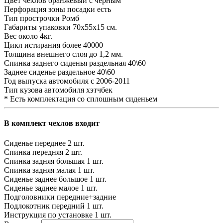
Цвет чехлов
оранжевый с черным
Перфорация зоны посадки
есть
Тип прострочки
Ромб
Габариты упаковки
70х55х15 см.
Вес
около 4кг.
Цикл истирания
более 40000
Толщина внешнего слоя
до 1,2 мм.
Спинка заднего сиденья
раздельная 40\60
Заднее сиденье
раздельное 40\60
Год выпуска автомобиля
с 2006-2011
Тип кузова автомобиля
хэтчбек
* Есть комплектация со сплошным сиденьем
В комплект чехлов входит
Сиденье переднее
2 шт.
Спинка передняя
2 шт.
Спинка задняя большая
1 шт.
Спинка задняя малая
1 шт.
Сиденье заднее большое
1 шт.
Сиденье заднее малое
1 шт.
Подголовники
передние+задние
Подлокотник передний
1 шт.
Инструкция по установке
1 шт.