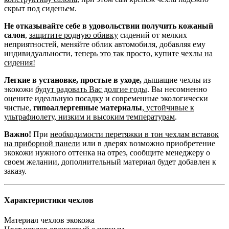
скрыт под сиденьем.
Не отказывайте себе в удовольствии получить кожаный
салон
,
защитите родную обивку
сидений от мелких
неприятностей, меняйте облик автомобиля, добавляя ему
индивидуальности,
теперь это так просто, купите чехлы на
сидения!
Легкие в установке, простые в уходе,
дышащие чехлы из
экокожи
будут радовать Вас долгие годы
. Вы несомненно
оцените идеальную посадку и современные экологически
чистые,
гипоаллергенные материалы
,
устойчивые к
ультрафиолету, низким и высоким температурам
.
Важно!
При
необходимости перетяжки в тон чехлам вставок
на приборной панели
или в дверях возможно приобретение
экокожи нужного оттенка на отрез, сообщите менеджеру о
своем желании, дополнительный материал будет добавлен к
заказу.
Характеристики чехлов
Материал чехлов
экокожа