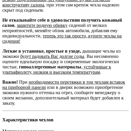
конструктиву салона
, при этом сам крепеж чехла надежно
скрыт под сиденьем.
Не отказывайте себе в удовольствии получить кожаный
салон
,
защитите родную обивку
сидений от мелких
неприятностей, меняйте облик автомобиля, добавляя ему
индивидуальности,
теперь это так просто, купите чехлы на
сидения!
Легкие в установке, простые в уходе,
дышащие чехлы из
экокожи
будут радовать Вас долгие годы
. Вы несомненно
оцените идеальную посадку и современные экологически
чистые,
гипоаллергенные материалы
,
устойчивые к
ультрафиолету, низким и высоким температурам
.
Важно!
При
необходимости перетяжки в тон чехлам вставок
на приборной панели
или в дверях возможно приобретение
экокожи нужного оттенка на отрез, сообщите менеджеру о
своем желании, дополнительный материал будет добавлен к
заказу.
Характеристики чехлов