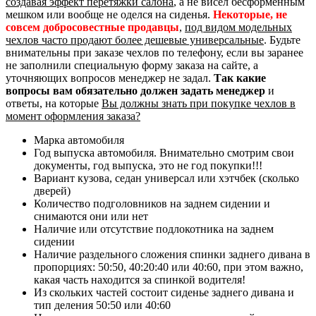
создавая эффект перетяжки салона
, а не висел бесформенным
мешком или вообще не оделся на сиденья.
Некоторые, не
совсем добросовестные продавцы
,
под видом модельных
чехлов часто продают более дешевые универсальные
. Будьте
внимательны при заказе чехлов по телефону, если вы заранее
не заполнили специальную форму заказа на сайте, а
уточняющих вопросов менеджер не задал.
Так какие
вопросы вам обязательно должен задать менеджер
и
ответы, на которые
Вы должны знать при покупке чехлов в
момент оформления заказа?
Марка автомобиля
Год выпуска автомобиля. Внимательно смотрим свои
документы, год выпуска, это не год покупки!!!
Вариант кузова, седан универсал или хэтчбек (сколько
дверей)
Количество подголовников на заднем сидении и
снимаются они или нет
Наличие или отсутствие подлокотника на заднем
сидении
Наличие раздельного сложения спинки заднего дивана в
пропорциях: 50:50, 40:20:40 или 40:60, при этом важно,
какая часть находится за спинкой водителя!
Из скольких частей состоит сиденье заднего дивана и
тип деления 50:50 или 40:60