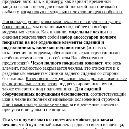
продажей авто или, к примеру, как вариант временной
защиты салона перед длительной поездкой или поездкой на
рыбалку,
когда покупка модельных чехлов не целесообразна.
Поскольку с универсальными чехлами на сиденья ситуация
более понятна
, мы остановимся подробнее на выборе
модельных чехлов. Как правило,
модельные чехлы
на
сиденья представляют собой
набор аксессуаров полного
покрытия на все отдельные элементы сидений и
подголовников, включая подлокотники
(хотя есть
исключения по моделям, обусловленные конструктивными
особенностями салона, но об этом Вас обязательно
предупредят).
Чехол полного покрытия означает
, что весь
элемент, полностью закрывается чехлом, это относится и к
раздельным элементам спинки заднего сиденья со стороны
багажника.
Качественные модельные чехлы должны иметь все
функциональные отверстия
под регулировочные ручки, а
также отверстия под подголовники.
Для сидений
оборудованных подушками безопасности
, соответствующий
шов в чехле выполнен специальной ослабленной строчкой.
При грамотной установке чехлов
все крепежные элементы
прячутся и визуально не видны.
Итак что нужно знать о своем автомобиле для заказа
чехлов
, чтоб купленный комплект радовал своего владельца,