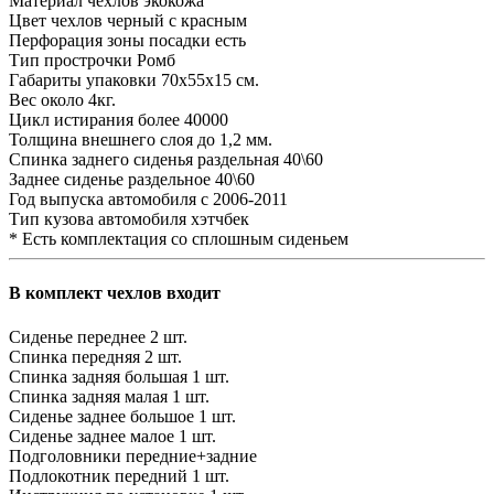
Материал чехлов
экокожа
Цвет чехлов
черный с красным
Перфорация зоны посадки
есть
Тип прострочки
Ромб
Габариты упаковки
70х55х15 см.
Вес
около 4кг.
Цикл истирания
более 40000
Толщина внешнего слоя
до 1,2 мм.
Спинка заднего сиденья
раздельная 40\60
Заднее сиденье
раздельное 40\60
Год выпуска автомобиля
с 2006-2011
Тип кузова автомобиля
хэтчбек
* Есть комплектация со сплошным сиденьем
В комплект чехлов входит
Сиденье переднее
2 шт.
Спинка передняя
2 шт.
Спинка задняя большая
1 шт.
Спинка задняя малая
1 шт.
Сиденье заднее большое
1 шт.
Сиденье заднее малое
1 шт.
Подголовники
передние+задние
Подлокотник передний
1 шт.