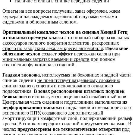
Наличие столика в спинке передних сидений
Ответы на все вопросы получены, заказ оформлен, ждем
курьера и наслаждаемся идеально обтянутыми чехлами
сиденьями и обновленным салоном.
Оригинальный комплект чехлов на сиденья Хендай Гетц
из экокожи премиум класса
- это полный набор раздельных
аксессуаров полного покрытия элементов, раскроенных
строго по заводским лекалам кресел автомобиля
.
Идеальное
облегание чехлов
создает эффект перетяжки салона при
минимальных затратах времени и средств
при полном
сохранении функционала сидений.
Гладкая экокожа
, используемая на боковинах и задней части
спинок сидений
не препятствует раздельному сложению
спинки заднего сидения
и использованию откидного
подлокотника.
В зонах расположения штатных подушек
безопасности
используется специальный ослабленный шов.
Центральная часть сидения и подголовника
выполняется
из
перфорированной экокожи
с подкладкой из мелкопористого
вспененного ППУ, создающего дополнительный
амортизирующий комфортный слой, подчеркивающий рельеф
кресла.
В спинках передних сидений предусмотрен карман.
В
чехлах
предусмотрены все технологические отверстия
под
ремни, подголовники, регулирующие ручки согласно