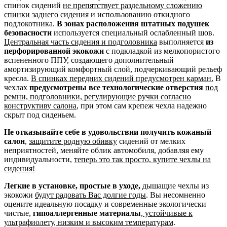
спинок сидений
не препятствует раздельному сложению
спинки заднего сидения
и использованию откидного
подлокотника.
В зонах расположения штатных подушек
безопасности
используется специальный ослабленный шов.
Центральная часть сидения и подголовника
выполняется
из
перфорированной экокожи
с подкладкой из мелкопористого
вспененного ППУ, создающего дополнительный
амортизирующий комфортный слой, подчеркивающий рельеф
кресла.
В спинках передних сидений предусмотрен карман.
В
чехлах
предусмотрены все технологические отверстия
под
ремни, подголовники, регулирующие ручки согласно
конструктиву салона
, при этом сам крепеж чехла надежно
скрыт под сиденьем.
Не отказывайте себе в удовольствии получить кожаный
салон
,
защитите родную обивку
сидений от мелких
неприятностей, меняйте облик автомобиля, добавляя ему
индивидуальности,
теперь это так просто, купите чехлы на
сидения!
Легкие в установке, простые в уходе,
дышащие чехлы из
экокожи
будут радовать Вас долгие годы
. Вы несомненно
оцените идеальную посадку и современные экологически
чистые,
гипоаллергенные материалы
,
устойчивые к
ультрафиолету, низким и высоким температурам
.