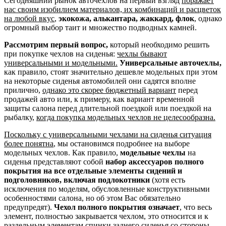
Сегодняшний рынок авточехлов на первый взгляд
поражает
нас своим изобилием материалов, их комбинаций и расцветок
на любой вкус
,
экокожа, алькантара, жаккард, флок
, однако
огромный выбор таит и множество подводных камней.
Рассмотрим первый вопрос,
который необходимо решить
при покупке чехлов на сиденья:
чехлы бывают
универсальными и модельными.
Универсальные авточехлы,
как правило, стоят значительно дешевле модельных при этом
на некоторые сиденья автомобилей они садятся вполне
прилично,
однако это скорее бюджетный вариант
перед
продажей авто или, к примеру, как вариант временной
защиты салона перед длительной поездкой или поездкой на
рыбалку,
когда покупка модельных чехлов не целесообразна.
Поскольку с универсальными чехлами на сиденья ситуация
более понятна
, мы остановимся подробнее на выборе
модельных чехлов. Как правило,
модельные чехлы
на
сиденья представляют собой
набор аксессуаров полного
покрытия на все отдельные элементы сидений и
подголовников, включая подлокотники
(хотя есть
исключения по моделям, обусловленные конструктивными
особенностями салона, но об этом Вас обязательно
предупредят).
Чехол полного покрытия означает
, что весь
элемент, полностью закрывается чехлом, это относится и к
раздельным элементам спинки заднего сиденья со стороны