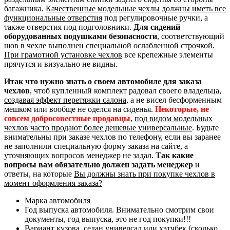
багажника.
Качественные модельные чехлы должны иметь все
функциональные отверстия
под регулировочные ручки, а
также отверстия под подголовники.
Для сидений
оборудованных подушками безопасности
, соответствующий
шов в чехле выполнен специальной ослабленной строчкой.
При грамотной установке чехлов
все крепежные элементы
прячутся и визуально не видны.
Итак что нужно знать о своем автомобиле для заказа
чехлов
, чтоб купленный комплект радовал своего владельца,
создавая эффект перетяжки салона
, а не висел бесформенным
мешком или вообще не оделся на сиденья.
Некоторые, не
совсем добросовестные продавцы
,
под видом модельных
чехлов часто продают более дешевые универсальные
. Будьте
внимательны при заказе чехлов по телефону, если вы заранее
не заполнили специальную форму заказа на сайте, а
уточняющих вопросов менеджер не задал.
Так какие
вопросы вам обязательно должен задать менеджер
и
ответы, на которые
Вы должны знать при покупке чехлов в
момент оформления заказа?
Марка автомобиля
Год выпуска автомобиля. Внимательно смотрим свои
документы, год выпуска, это не год покупки!!!
Вариант кузова, седан универсал или хэтчбек (сколько