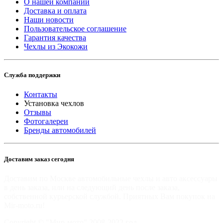
О нашей компании
Доставка и оплата
Наши новости
Пользовательское соглашение
Гарантия качества
Чехлы из Экокожи
Служба поддержки
Контакты
Установка чехлов
Отзывы
Фотогалереи
Бренды автомобилей
Доставим заказ сегодня
Доставим по Москве автомобильные чехлы и авто аксессуары
в день заказа, или на следующий день после заказа,
собственной курьерской службой. Приятных Вам покупок на
Mir-moto.ru!
Copyright © "Мир-мото" 2008-2022 год.