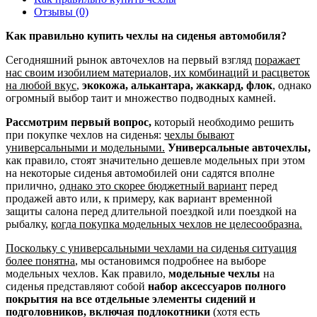
Отзывы (0)
Как правильно купить чехлы на сиденья автомобиля?
Сегодняшний рынок авточехлов на первый взгляд
поражает
нас своим изобилием материалов, их комбинаций и расцветок
на любой вкус
,
экокожа, алькантара, жаккард, флок
, однако
огромный выбор таит и множество подводных камней.
Рассмотрим первый вопрос,
который необходимо решить
при покупке чехлов на сиденья:
чехлы бывают
универсальными и модельными.
Универсальные авточехлы,
как правило, стоят значительно дешевле модельных при этом
на некоторые сиденья автомобилей они садятся вполне
прилично,
однако это скорее бюджетный вариант
перед
продажей авто или, к примеру, как вариант временной
защиты салона перед длительной поездкой или поездкой на
рыбалку,
когда покупка модельных чехлов не целесообразна.
Поскольку с универсальными чехлами на сиденья ситуация
более понятна
, мы остановимся подробнее на выборе
модельных чехлов. Как правило,
модельные чехлы
на
сиденья представляют собой
набор аксессуаров полного
покрытия на все отдельные элементы сидений и
подголовников, включая подлокотники
(хотя есть