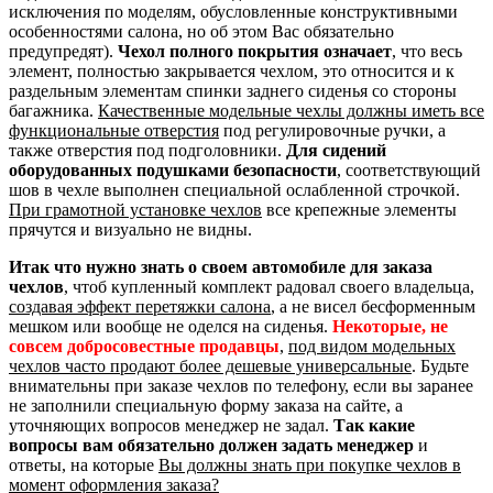
исключения по моделям, обусловленные конструктивными
особенностями салона, но об этом Вас обязательно
предупредят).
Чехол полного покрытия означает
, что весь
элемент, полностью закрывается чехлом, это относится и к
раздельным элементам спинки заднего сиденья со стороны
багажника.
Качественные модельные чехлы должны иметь все
функциональные отверстия
под регулировочные ручки, а
также отверстия под подголовники.
Для сидений
оборудованных подушками безопасности
, соответствующий
шов в чехле выполнен специальной ослабленной строчкой.
При грамотной установке чехлов
все крепежные элементы
прячутся и визуально не видны.
Итак что нужно знать о своем автомобиле для заказа
чехлов
, чтоб купленный комплект радовал своего владельца,
создавая эффект перетяжки салона
, а не висел бесформенным
мешком или вообще не оделся на сиденья.
Некоторые, не
совсем добросовестные продавцы
,
под видом модельных
чехлов часто продают более дешевые универсальные
. Будьте
внимательны при заказе чехлов по телефону, если вы заранее
не заполнили специальную форму заказа на сайте, а
уточняющих вопросов менеджер не задал.
Так какие
вопросы вам обязательно должен задать менеджер
и
ответы, на которые
Вы должны знать при покупке чехлов в
момент оформления заказа?