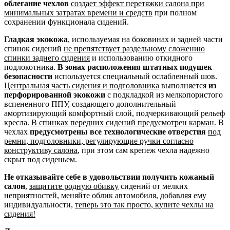
облегание чехлов
создает эффект перетяжки салона при
минимальных затратах времени и средств
при полном
сохранении функционала сидений.
Гладкая экокожа
, используемая на боковинах и задней части
спинок сидений
не препятствует раздельному сложению
спинки заднего сидения
и использованию откидного
подлокотника.
В зонах расположения штатных подушек
безопасности
используется специальный ослабленный шов.
Центральная часть сидения и подголовника
выполняется
из
перфорированной экокожи
с подкладкой из мелкопористого
вспененного ППУ, создающего дополнительный
амортизирующий комфортный слой, подчеркивающий рельеф
кресла.
В спинках передних сидений предусмотрен карман.
В
чехлах
предусмотрены все технологические отверстия
под
ремни, подголовники, регулирующие ручки согласно
конструктиву салона
, при этом сам крепеж чехла надежно
скрыт под сиденьем.
Не отказывайте себе в удовольствии получить кожаный
салон
,
защитите родную обивку
сидений от мелких
неприятностей, меняйте облик автомобиля, добавляя ему
индивидуальности,
теперь это так просто, купите чехлы на
сидения!