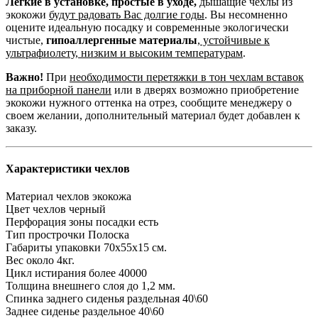
Легкие в установке, простые в уходе,
дышащие чехлы из
экокожи
будут радовать Вас долгие годы
. Вы несомненно
оцените идеальную посадку и современные экологически
чистые,
гипоаллергенные материалы
,
устойчивые к
ультрафиолету, низким и высоким температурам
.
Важно!
При
необходимости перетяжки в тон чехлам вставок
на приборной панели
или в дверях возможно приобретение
экокожи нужного оттенка на отрез, сообщите менеджеру о
своем желании, дополнительный материал будет добавлен к
заказу.
Характеристики чехлов
Материал чехлов
экокожа
Цвет чехлов
черный
Перфорация зоны посадки
есть
Тип прострочки
Полоска
Габариты упаковки
70х55х15 см.
Вес
около 4кг.
Цикл истирания
более 40000
Толщина внешнего слоя
до 1,2 мм.
Спинка заднего сиденья
раздельная 40\60
Заднее сиденье
раздельное 40\60