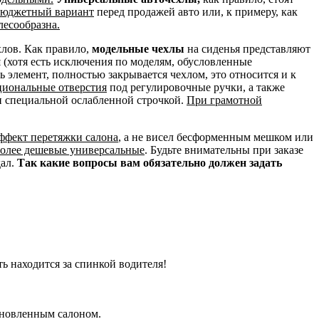
 бюджетный вариант
перед продажей авто или, к примеру, как
лесообразна.
хлов. Как правило,
модельные чехлы
на сиденья представляют
и
(хотя есть исключения по моделям, обусловленные
сь элемент, полностью закрывается чехлом, это относится и к
циональные отверстия
под регулировочные ручки, а также
н специальной ослабленной строчкой.
При грамотной
эффект перетяжки салона
, а не висел бесформенным мешком или
более дешевые универсальные
. Будьте внимательны при заказе
дал.
Так какие вопросы вам обязательно должен задать
ть находится за спинкой водителя!
бновленным салоном.