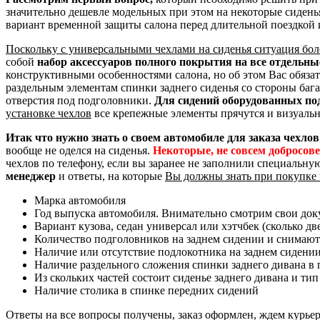
значительно дешевле модельных при этом на некоторые сидень
вариант временной защиты салона перед длительной поездкой 
Поскольку с универсальными чехлами на сиденья ситуация бол
собой
набор аксессуаров полного покрытия на все отдельн
конструктивными особенностями салона, но об этом Вас обяза
раздельным элементам спинки заднего сиденья со стороны баг
отверстия под подголовники.
Для сидений оборудованных по
установке чехлов
все крепежные элементы прячутся и визуальн
Итак что нужно знать о своем автомобиле для заказа чехлов
вообще не оделся на сиденья.
Некоторые, не совсем добросов
чехлов по телефону, если вы заранее не заполнили специальну
менеджер
и ответы, на которые
Вы должны знать при покупке 
Марка автомобиля
Год выпуска автомобиля. Внимательно смотрим свои доку
Вариант кузова, седан универсал или хэтчбек (сколько дв
Количество подголовников на заднем сидении и снимают
Наличие или отсутствие подлокотника на заднем сидени
Наличие раздельного сложения спинки заднего дивана в пр
Из скольких частей состоит сиденье заднего дивана и тип
Наличие столика в спинке передних сидений
Ответы на все вопросы получены, заказ оформлен, ждем курье