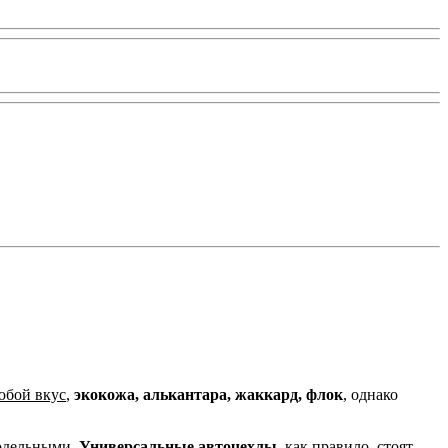
юбой вкус
,
экокожа, алькантара, жаккард, флок
, однако
одельными.
Универсальные авточехлы,
как правило, стоят