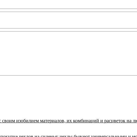
с своим изобилием материалов, их комбинаций и расцветок на л
покупке чехлов на сиденья:
чехлы бывают универсальными и м