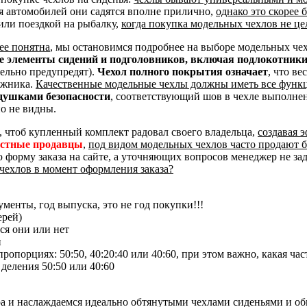
я автомобилей они садятся вполне прилично,
однако это скорее
или поездкой на рыбалку,
когда покупка модельных чехлов не це
ее понятна
, мы остановимся подробнее на выборе модельных че
ые элементы сидений и подголовников, включая подлокотник
тельно предупредят).
Чехол полного покрытия означает
, что ве
ажника.
Качественные модельные чехлы должны иметь все функ
душками безопасности
, соответствующий шов в чехле выполне
о не видны.
, чтоб купленный комплект радовал своего владельца,
создавая 
естные продавцы
,
под видом модельных чехлов часто продают 
ю форму заказа на сайте, а уточняющих вопросов менеджер не за
чехлов в момент оформления заказа?
менты, год выпуска, это не год покупки!!!
ерей)
ся они или нет
и
опорциях: 50:50, 40:20:40 или 40:60, при этом важно, какая час
 деления 50:50 или 40:60
ра и наслаждаемся идеально обтянутыми чехлами сиденьями и о