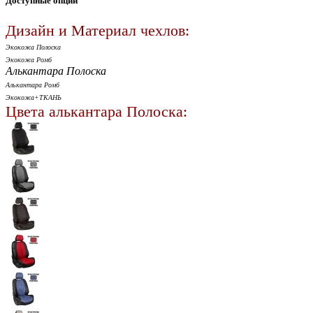
Доступные опции
Дизайн и Материал чехлов:
Экокожа Полоска
Экокожа Ромб
Алькантара Полоска
Алькантара Ромб
Экокожа+ТКАНЬ
Цвета алькантара Полоска: