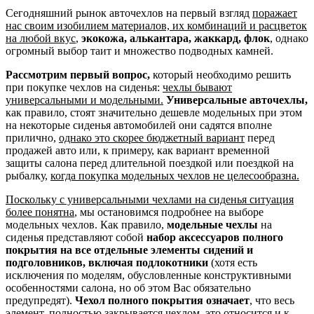
Сегодняшний рынок авточехлов на первый взгляд
поражает
нас своим изобилием материалов, их комбинаций и расцветок
на любой вкус
,
экокожа, алькантара, жаккард, флок
, однако
огромный выбор таит и множество подводных камней.
Рассмотрим первый вопрос,
который необходимо решить
при покупке чехлов на сиденья:
чехлы бывают
универсальными и модельными.
Универсальные авточехлы,
как правило, стоят значительно дешевле модельных при этом
на некоторые сиденья автомобилей они садятся вполне
прилично,
однако это скорее бюджетный вариант
перед
продажей авто или, к примеру, как вариант временной
защиты салона перед длительной поездкой или поездкой на
рыбалку,
когда покупка модельных чехлов не целесообразна.
Поскольку с универсальными чехлами на сиденья ситуация
более понятна
, мы остановимся подробнее на выборе
модельных чехлов. Как правило,
модельные чехлы
на
сиденья представляют собой
набор аксессуаров полного
покрытия на все отдельные элементы сидений и
подголовников, включая подлокотники
(хотя есть
исключения по моделям, обусловленные конструктивными
особенностями салона, но об этом Вас обязательно
предупредят).
Чехол полного покрытия означает
, что весь
элемент, полностью закрывается чехлом, это относится и к