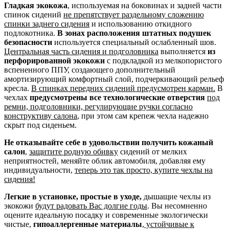
Гладкая экокожа
, используемая на боковинах и задней части
спинок сидений
не препятствует раздельному сложению
спинки заднего сидения
и использованию откидного
подлокотника.
В зонах расположения штатных подушек
безопасности
используется специальный ослабленный шов.
Центральная часть сидения и подголовника
выполняется
из
перфорированной экокожи
с подкладкой из мелкопористого
вспененного ППУ, создающего дополнительный
амортизирующий комфортный слой, подчеркивающий рельеф
кресла.
В спинках передних сидений предусмотрен карман.
В
чехлах
предусмотрены все технологические отверстия
под
ремни, подголовники, регулирующие ручки согласно
конструктиву салона
, при этом сам крепеж чехла надежно
скрыт под сиденьем.
Не отказывайте себе в удовольствии получить кожаный
салон
,
защитите родную обивку
сидений от мелких
неприятностей, меняйте облик автомобиля, добавляя ему
индивидуальности,
теперь это так просто, купите чехлы на
сидения!
Легкие в установке, простые в уходе,
дышащие чехлы из
экокожи
будут радовать Вас долгие годы
. Вы несомненно
оцените идеальную посадку и современные экологически
чистые,
гипоаллергенные материалы
,
устойчивые к