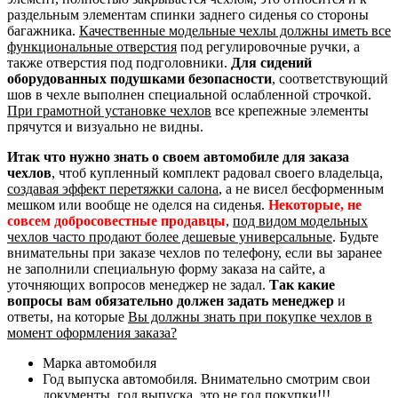
раздельным элементам спинки заднего сиденья со стороны
багажника.
Качественные модельные чехлы должны иметь все
функциональные отверстия
под регулировочные ручки, а
также отверстия под подголовники.
Для сидений
оборудованных подушками безопасности
, соответствующий
шов в чехле выполнен специальной ослабленной строчкой.
При грамотной установке чехлов
все крепежные элементы
прячутся и визуально не видны.
Итак что нужно знать о своем автомобиле для заказа
чехлов
, чтоб купленный комплект радовал своего владельца,
создавая эффект перетяжки салона
, а не висел бесформенным
мешком или вообще не оделся на сиденья.
Некоторые, не
совсем добросовестные продавцы
,
под видом модельных
чехлов часто продают более дешевые универсальные
. Будьте
внимательны при заказе чехлов по телефону, если вы заранее
не заполнили специальную форму заказа на сайте, а
уточняющих вопросов менеджер не задал.
Так какие
вопросы вам обязательно должен задать менеджер
и
ответы, на которые
Вы должны знать при покупке чехлов в
момент оформления заказа?
Марка автомобиля
Год выпуска автомобиля. Внимательно смотрим свои
документы, год выпуска, это не год покупки!!!