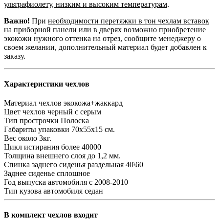
ультрафиолету, низким и высоким температурам
.
Важно!
При
необходимости перетяжки в тон чехлам вставок
на приборной панели
или в дверях возможно приобретение
экокожи нужного оттенка на отрез, сообщите менеджеру о
своем желании, дополнительный материал будет добавлен к
заказу.
Характеристики чехлов
Материал чехлов
экокожа+жаккард
Цвет чехлов
черный с серым
Тип прострочки
Полоска
Габариты упаковки
70х55х15 см.
Вес
около 3кг.
Цикл истирания
более 40000
Толщина внешнего слоя
до 1,2 мм.
Спинка заднего сиденья
раздельная 40\60
Заднее сиденье
сплошное
Год выпуска автомобиля
с 2008-2010
Тип кузова автомобиля
седан
В комплект чехлов входит