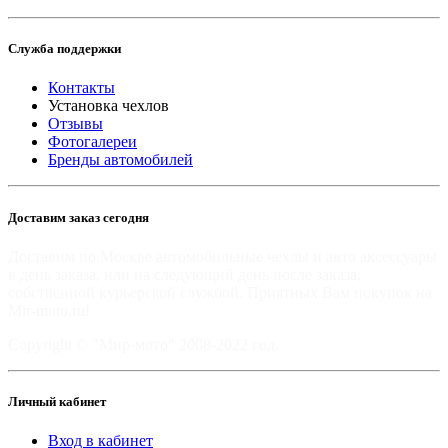
Служба поддержки
Контакты
Установка чехлов
Отзывы
Фотогалереи
Бренды автомобилей
Доставим заказ сегодня
Доставим по Москве автомобильные чехлы и авто аксессуары
в день заказа, или на следующий день после заказа,
собственной курьерской службой. Приятных Вам покупок на
Mir-moto.ru!
Copyright © "Мир-мото" 2008-2022 год.
Личный кабинет
Вход в кабинет