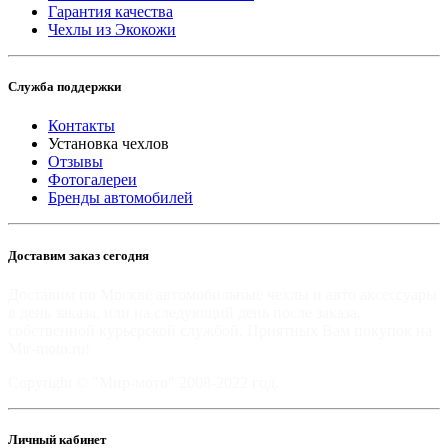
Гарантия качества
Чехлы из Экокожи
Служба поддержки
Контакты
Установка чехлов
Отзывы
Фотогалереи
Бренды автомобилей
Доставим заказ сегодня
Доставим по Москве автомобильные чехлы и авто аксессуары
в день заказа, или на следующий день после заказа,
собственной курьерской службой. Приятных Вам покупок на
Mir-moto.ru!
Copyright © "Мир-мото" 2008-2022 год.
Личный кабинет