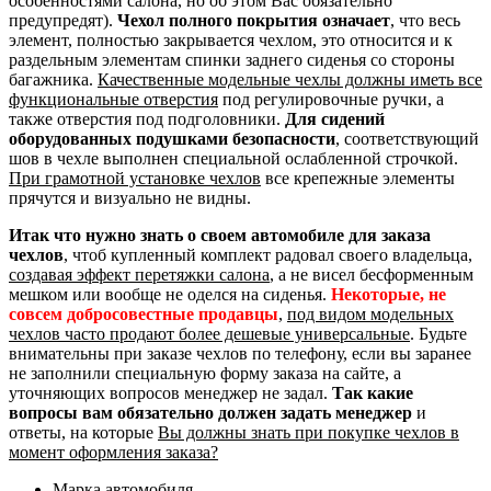
особенностями салона, но об этом Вас обязательно
предупредят).
Чехол полного покрытия означает
, что весь
элемент, полностью закрывается чехлом, это относится и к
раздельным элементам спинки заднего сиденья со стороны
багажника.
Качественные модельные чехлы должны иметь все
функциональные отверстия
под регулировочные ручки, а
также отверстия под подголовники.
Для сидений
оборудованных подушками безопасности
, соответствующий
шов в чехле выполнен специальной ослабленной строчкой.
При грамотной установке чехлов
все крепежные элементы
прячутся и визуально не видны.
Итак что нужно знать о своем автомобиле для заказа
чехлов
, чтоб купленный комплект радовал своего владельца,
создавая эффект перетяжки салона
, а не висел бесформенным
мешком или вообще не оделся на сиденья.
Некоторые, не
совсем добросовестные продавцы
,
под видом модельных
чехлов часто продают более дешевые универсальные
. Будьте
внимательны при заказе чехлов по телефону, если вы заранее
не заполнили специальную форму заказа на сайте, а
уточняющих вопросов менеджер не задал.
Так какие
вопросы вам обязательно должен задать менеджер
и
ответы, на которые
Вы должны знать при покупке чехлов в
момент оформления заказа?
Марка автомобиля