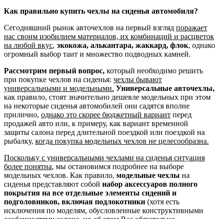
Как правильно купить чехлы на сиденья автомобиля?
Сегодняшний рынок авточехлов на первый взгляд
поражает
нас своим изобилием материалов, их комбинаций и расцветок
на любой вкус
,
экокожа, алькантара, жаккард, флок
, однако
огромный выбор таит и множество подводных камней.
Рассмотрим первый вопрос,
который необходимо решить
при покупке чехлов на сиденья:
чехлы бывают
универсальными и модельными.
Универсальные авточехлы,
как правило, стоят значительно дешевле модельных при этом
на некоторые сиденья автомобилей они садятся вполне
прилично,
однако это скорее бюджетный вариант
перед
продажей авто или, к примеру, как вариант временной
защиты салона перед длительной поездкой или поездкой на
рыбалку,
когда покупка модельных чехлов не целесообразна.
Поскольку с универсальными чехлами на сиденья ситуация
более понятна
, мы остановимся подробнее на выборе
модельных чехлов. Как правило,
модельные чехлы
на
сиденья представляют собой
набор аксессуаров полного
покрытия на все отдельные элементы сидений и
подголовников, включая подлокотники
(хотя есть
исключения по моделям, обусловленные конструктивными