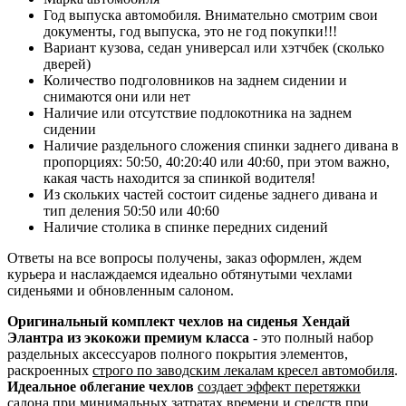
Год выпуска автомобиля. Внимательно смотрим свои
документы, год выпуска, это не год покупки!!!
Вариант кузова, седан универсал или хэтчбек (сколько
дверей)
Количество подголовников на заднем сидении и
снимаются они или нет
Наличие или отсутствие подлокотника на заднем
сидении
Наличие раздельного сложения спинки заднего дивана в
пропорциях: 50:50, 40:20:40 или 40:60, при этом важно,
какая часть находится за спинкой водителя!
Из скольких частей состоит сиденье заднего дивана и
тип деления 50:50 или 40:60
Наличие столика в спинке передних сидений
Ответы на все вопросы получены, заказ оформлен, ждем
курьера и наслаждаемся идеально обтянутыми чехлами
сиденьями и обновленным салоном.
Оригинальный комплект чехлов на сиденья Хендай
Элантра из экокожи премиум класса
- это полный набор
раздельных аксессуаров полного покрытия элементов,
раскроенных
строго по заводским лекалам кресел автомобиля
.
Идеальное облегание чехлов
создает эффект перетяжки
салона при минимальных затратах времени и средств
при