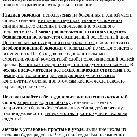
полном сохранении функционала сидений.
Гладкая экокожа
, используемая на боковинах и задней части
спинок сидений
не препятствует раздельному сложению
спинки заднего сидения
и использованию откидного
подлокотника.
В зонах расположения штатных подушек
безопасности
используется специальный ослабленный шов.
Центральная часть сидения и подголовника
выполняется
из
перфорированной экокожи
с подкладкой из мелкопористого
вспененного ППУ, создающего дополнительный
амортизирующий комфортный слой, подчеркивающий рельеф
кресла.
В спинках передних сидений предусмотрен карман.
В
чехлах
предусмотрены все технологические отверстия
под
ремни, подголовники, регулирующие ручки согласно
конструктиву салона
, при этом сам крепеж чехла надежно
скрыт под сиденьем.
Не отказывайте себе в удовольствии получить кожаный
салон
,
защитите родную обивку
сидений от мелких
неприятностей, меняйте облик автомобиля, добавляя ему
индивидуальности,
теперь это так просто, купите чехлы на
сидения!
Легкие в установке, простые в уходе,
дышащие чехлы из
экокожи
будут радовать Вас долгие годы
. Вы несомненно