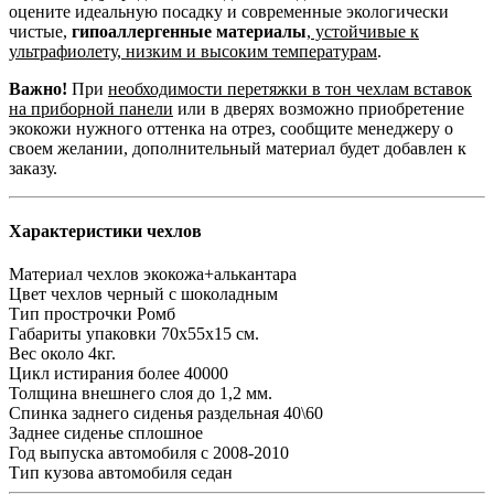
оцените идеальную посадку и современные экологически
чистые,
гипоаллергенные материалы
,
устойчивые к
ультрафиолету, низким и высоким температурам
.
Важно!
При
необходимости перетяжки в тон чехлам вставок
на приборной панели
или в дверях возможно приобретение
экокожи нужного оттенка на отрез, сообщите менеджеру о
своем желании, дополнительный материал будет добавлен к
заказу.
Характеристики чехлов
Материал чехлов
экокожа+алькантара
Цвет чехлов
черный с шоколадным
Тип прострочки
Ромб
Габариты упаковки
70х55х15 см.
Вес
около 4кг.
Цикл истирания
более 40000
Толщина внешнего слоя
до 1,2 мм.
Спинка заднего сиденья
раздельная 40\60
Заднее сиденье
сплошное
Год выпуска автомобиля
с 2008-2010
Тип кузова автомобиля
седан