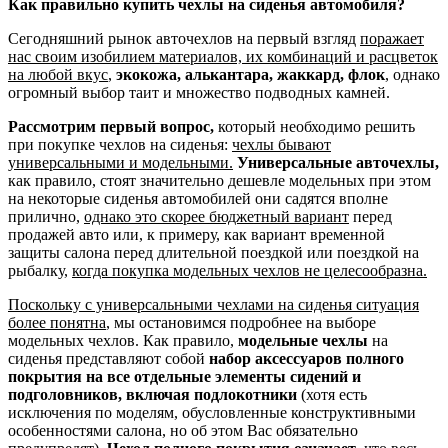
Как правильно купить чехлы на сиденья автомобиля?
Сегодняшний рынок авточехлов на первый взгляд
поражает
нас своим изобилием материалов, их комбинаций и расцветок
на любой вкус
,
экокожа, алькантара, жаккард, флок
, однако
огромный выбор таит и множество подводных камней.
Рассмотрим первый вопрос,
который необходимо решить
при покупке чехлов на сиденья:
чехлы бывают
универсальными и модельными.
Универсальные авточехлы,
как правило, стоят значительно дешевле модельных при этом
на некоторые сиденья автомобилей они садятся вполне
прилично,
однако это скорее бюджетный вариант
перед
продажей авто или, к примеру, как вариант временной
защиты салона перед длительной поездкой или поездкой на
рыбалку,
когда покупка модельных чехлов не целесообразна.
Поскольку с универсальными чехлами на сиденья ситуация
более понятна
, мы остановимся подробнее на выборе
модельных чехлов. Как правило,
модельные чехлы
на
сиденья представляют собой
набор аксессуаров полного
покрытия на все отдельные элементы сидений и
подголовников, включая подлокотники
(хотя есть
исключения по моделям, обусловленные конструктивными
особенностями салона, но об этом Вас обязательно