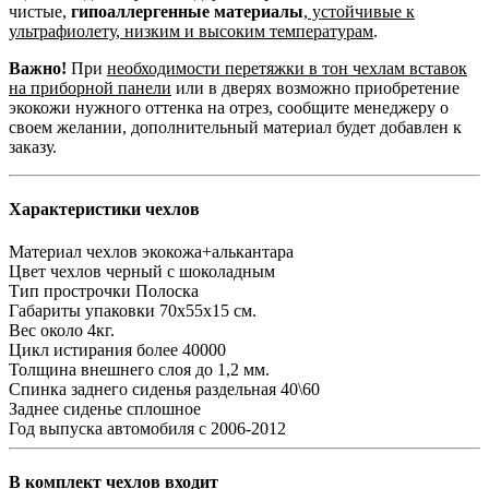
чистые,
гипоаллергенные материалы
,
устойчивые к
ультрафиолету, низким и высоким температурам
.
Важно!
При
необходимости перетяжки в тон чехлам вставок
на приборной панели
или в дверях возможно приобретение
экокожи нужного оттенка на отрез, сообщите менеджеру о
своем желании, дополнительный материал будет добавлен к
заказу.
Характеристики чехлов
Материал чехлов
экокожа+алькантара
Цвет чехлов
черный с шоколадным
Тип прострочки
Полоска
Габариты упаковки
70х55х15 см.
Вес
около 4кг.
Цикл истирания
более 40000
Толщина внешнего слоя
до 1,2 мм.
Спинка заднего сиденья
раздельная 40\60
Заднее сиденье
сплошное
Год выпуска автомобиля
с 2006-2012
В комплект чехлов входит