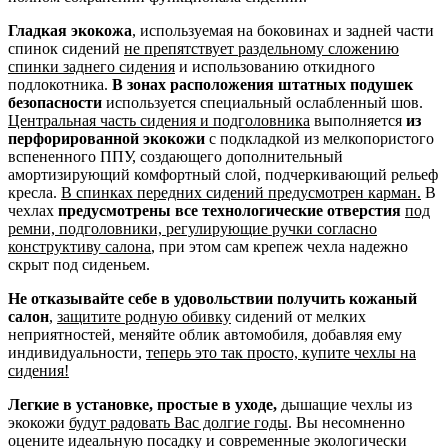
Гладкая экокожа
, используемая на боковинах и задней части
спинок сидений
не препятствует раздельному сложению
спинки заднего сидения
и использованию откидного
подлокотника.
В зонах расположения штатных подушек
безопасности
используется специальный ослабленный шов.
Центральная часть сидения и подголовника
выполняется
из
перфорированной экокожи
с подкладкой из мелкопористого
вспененного ППУ, создающего дополнительный
амортизирующий комфортный слой, подчеркивающий рельеф
кресла.
В спинках передних сидений предусмотрен карман.
В
чехлах
предусмотрены все технологические отверстия
под
ремни, подголовники, регулирующие ручки согласно
конструктиву салона
, при этом сам крепеж чехла надежно
скрыт под сиденьем.
Не отказывайте себе в удовольствии получить кожаный
салон
,
защитите родную обивку
сидений от мелких
неприятностей, меняйте облик автомобиля, добавляя ему
индивидуальности,
теперь это так просто, купите чехлы на
сидения!
Легкие в установке, простые в уходе,
дышащие чехлы из
экокожи
будут радовать Вас долгие годы
. Вы несомненно
оцените идеальную посадку и современные экологически