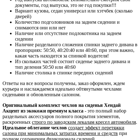
документы, год выпуска, это не год покупки!!!
Вариант кузова, седан универсал или хэтчбек (сколько
дверей)
Количество подголовников на заднем сидении и
снимаются они или нет
Наличие или отсутствие подлокотника на заднем
сидении
Наличие раздельного сложения спинки заднего дивана в
пропорциях: 50:50, 40:20:40 или 40:60, при этом важно,
какая часть находится за спинкой водителя!
Из скольких частей состоит сиденье заднего дивана и
тип деления 50:50 или 40:60
Наличие столика в спинке передних сидений
Ответы на все вопросы получены, заказ оформлен, ждем
курьера и наслаждаемся идеально обтянутыми чехлами
сиденьями и обновленным салоном.
Оригинальный комплект чехлов на сиденья Хендай
Акцент из экокожи премиум класса
- это полный набор
раздельных аксессуаров полного покрытия элементов,
раскроенных
строго по заводским лекалам кресел автомобиля
.
Идеальное облегание чехлов
создает эффект перетяжки
салона при минимальных затратах времени и средств
при
полном сохранении функционала сидений.