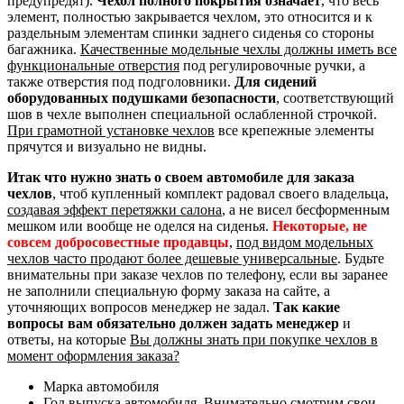
предупредят).
Чехол полного покрытия означает
, что весь
элемент, полностью закрывается чехлом, это относится и к
раздельным элементам спинки заднего сиденья со стороны
багажника.
Качественные модельные чехлы должны иметь все
функциональные отверстия
под регулировочные ручки, а
также отверстия под подголовники.
Для сидений
оборудованных подушками безопасности
, соответствующий
шов в чехле выполнен специальной ослабленной строчкой.
При грамотной установке чехлов
все крепежные элементы
прячутся и визуально не видны.
Итак что нужно знать о своем автомобиле для заказа
чехлов
, чтоб купленный комплект радовал своего владельца,
создавая эффект перетяжки салона
, а не висел бесформенным
мешком или вообще не оделся на сиденья.
Некоторые, не
совсем добросовестные продавцы
,
под видом модельных
чехлов часто продают более дешевые универсальные
. Будьте
внимательны при заказе чехлов по телефону, если вы заранее
не заполнили специальную форму заказа на сайте, а
уточняющих вопросов менеджер не задал.
Так какие
вопросы вам обязательно должен задать менеджер
и
ответы, на которые
Вы должны знать при покупке чехлов в
момент оформления заказа?
Марка автомобиля
Год выпуска автомобиля. Внимательно смотрим свои